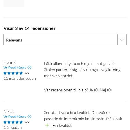
Visar 3 av 14 recensioner
Relevans
Henrik
Lättrullande, tysta och mjuka mot golvet. 
Verifierad köpare
Stolen parkerar sig själv nu pga. svag lutning 
5/5
mot skrivbordet.
11 månader sedan
Var recensionen till hjälp?
Ja
(
0
)
Nej
(
0
)
Niklas
Ser ut att vara bra kvalitet. Dessvärre 
Verifierad köpare
passade de inte må min kontorsstol från Jysk. 
5/5
Fin kvalitet
1 år sedan