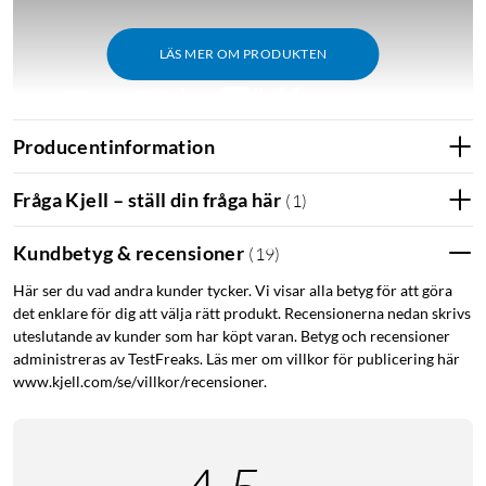
LÄS MER OM PRODUKTEN
Producentinformation
Fråga Kjell – ställ din fråga här
(
1
)
Smidig och golvvänlig ersättning för kontorsstolar
Uppgradera din kontorsstol med Desire2, den perfekta
Kundbetyg & recensioner
(
19
)
ersättningen för vanliga stolshjul. Dessa hjul är tillverkade
med precision och innovation och har polyuretan med med
Här ser du vad andra kunder tycker. Vi visar alla betyg för att göra
det enklare för dig att välja rätt produkt. Recensionerna nedan skrivs
tuffa legeringskärnor och lager med låg friktion för
uteslutande av kunder som har köpt varan. Betyg och recensioner
exceptionellt mjuk rörelse. Säg adjö till stela stolshjul och
administreras av TestFreaks. Läs mer om villkor för publicering här
omfamna den nyfunna jämnheten och golvskyddet som
www.kjell.com/se/villkor/recensioner.
erbjuds av Desire2.
Golvvänlig design