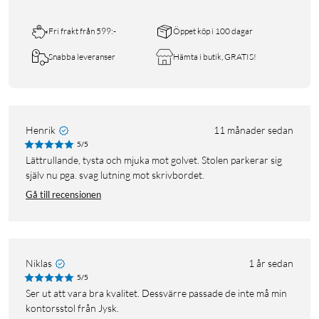
Fri frakt från 599:-
Öppet köp i 100 dagar
Snabba leveranser
Hämta i butik, GRATIS!
Henrik
11 månader sedan
5/5
Lättrullande, tysta och mjuka mot golvet. Stolen parkerar sig
själv nu pga. svag lutning mot skrivbordet.
Gå till recensionen
Niklas
1 år sedan
5/5
Ser ut att vara bra kvalitet. Dessvärre passade de inte må min
kontorsstol från Jysk.