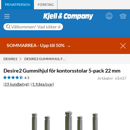
PRIVATPERSON
FÖRETAG
SOMMARREA - Upp till 50%
→
DESIRE2
DESIRE2 GUMMIHJUL FÖR KONTORSSTOLAR 5-PACK 22 MM
Desire2 Gummihjul för kontorsstolar 5-pack 22 mm
4.5
Artikelnr: 65437
(19 kundbetyg)
(1 fråga/svar)
|