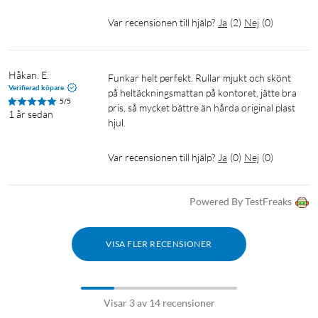
Var recensionen till hjälp?
Ja
(
2
)
Nej
(
0
)
Håkan. E. 
Funkar helt perfekt. Rullar mjukt och skönt 
Verifierad köpare
på heltäckningsmattan på kontoret, jätte bra 
5/5
pris, så mycket bättre än hårda original plast 
1 år sedan
hjul. 
Var recensionen till hjälp?
Ja
(
0
)
Nej
(
0
)
Powered By TestFreaks
VISA FLER RECENSIONER
Visar 3 av 14 recensioner