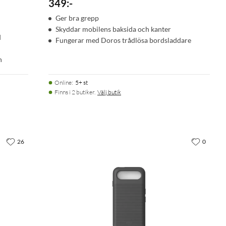
349
:
-
Ger bra grepp
Skyddar mobilens baksida och kanter
d
Fungerar med Doros trådlösa bordsladdare
n
Online
:
5+ st
Finns i 2 butiker.
Välj butik
26
0