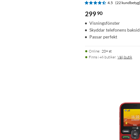
4.5
(22 kundbetyg
299
90
Visningsfönster
Skyddar telefonens baksid
Passar perfekt
Online
:
20+ st
Finns i 46 butiker.
Välj butik