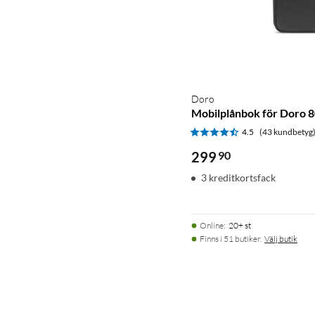
Doro
Mobilplånbok för Doro 
4.5
(43 kundbetyg
299
90
3 kreditkortsfack
Online
:
20+ st
Finns i 51 butiker.
Välj butik