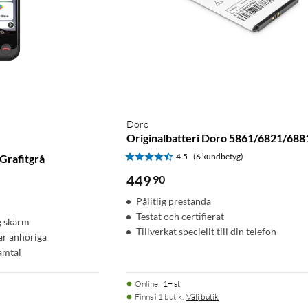
Doro
Originalbatteri Doro 5861/6821/688
4.5
(6 kundbetyg)
Grafitgrå
449
90
Pålitlig prestanda
Testat och certifierat
g skärm
Tillverkat speciellt till din telefon
ar anhöriga
samtal
Online
:
1+ st
Finns i 1 butik.
Välj butik