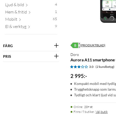
Ljud & bild
4
Hem & fritid
1
Mobilt
65
El & verktyg
9
(PRODUKTBLAD)
FÄRG
Doro
PRIS
Aurora A11 smartphone 
3.0
(2 kundbetyg)
2 995
:
-
Kompakt mobil med tydli
Trygghetsknapp som larm
Tydligt och klart ljud vid 
Online
:
20+ st
Finns i 9 butiker.
Välj butik