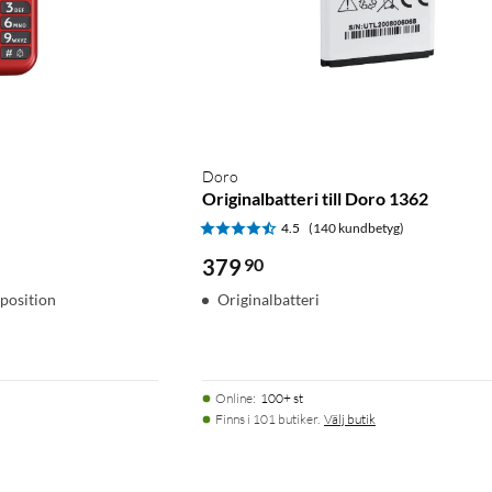
Doro
Originalbatteri till Doro 1362
4.5
(140 kundbetyg)
379
90
position
Originalbatteri
m
Online
:
100+ st
Finns i 101 butiker.
Välj butik