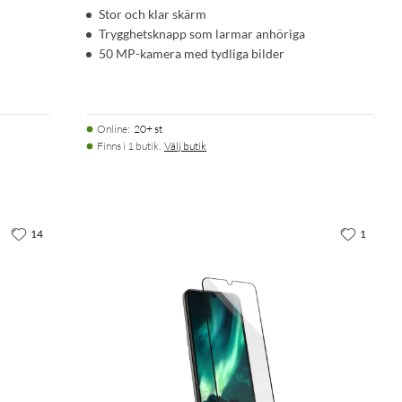
Stor och klar skärm
Trygghetsknapp som larmar anhöriga
50 MP-kamera med tydliga bilder
Online
:
20+ st
Finns i 1 butik.
Välj butik
14
1