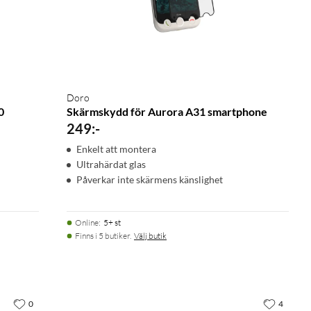
Doro
0
Skärmskydd för Aurora A31 smartphone
249
:
-
Enkelt att montera
Ultrahärdat glas
Påverkar inte skärmens känslighet
Online
:
5+ st
Finns i 5 butiker.
Välj butik
0
4