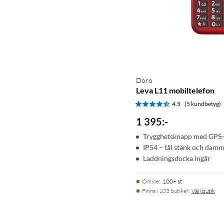
Doro
Leva L11 mobiltelefon
4.5
(5 kundbetyg)
1 395
:
-
Trygghetsknapp med GPS-
IP54 – tål stänk och dam
Laddningsdocka ingår
Online
:
100+ st
Finns i 103 butiker.
Välj butik