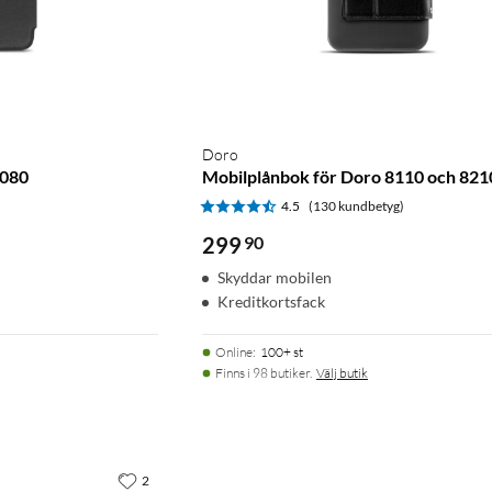
Doro
8080
Mobilplånbok för Doro 8110 och 821
)
4.5
(130 kundbetyg)
299
90
Skyddar mobilen
Kreditkortsfack
Online
:
100+ st
Finns i 98 butiker.
Välj butik
2