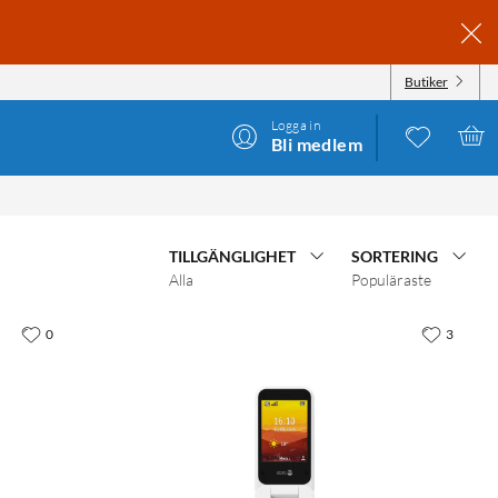
Butiker
Logga in
Bli medlem
TILLGÄNGLIGHET
SORTERING
Alla
Populäraste
0
3