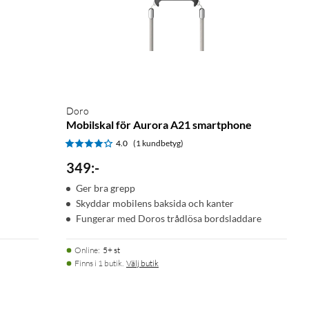
Doro
Mobilskal för Aurora A21 smartphone
4.0
(1 kundbetyg)
349
:
-
Ger bra grepp
Skyddar mobilens baksida och kanter
Fungerar med Doros trådlösa bordsladdare
Online
:
5+ st
Finns i 1 butik.
Välj butik