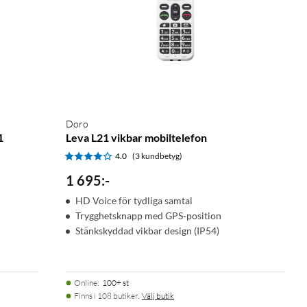
Doro
1
Leva L21 vikbar mobiltelefon
4.0
(3 kundbetyg)
1 695
:
-
HD Voice för tydliga samtal
Trygghetsknapp med GPS-position
Stänkskyddad vikbar design (IP54)
Online
:
100+ st
Finns i 108 butiker.
Välj butik