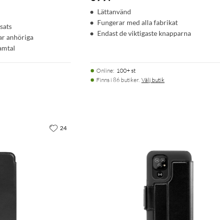
Lättanvänd
Fungerar med alla fabrikat
sats
Endast de viktigaste knapparna
ar anhöriga
samtal
Online
:
100+ st
Finns i 86 butiker.
Välj butik
24