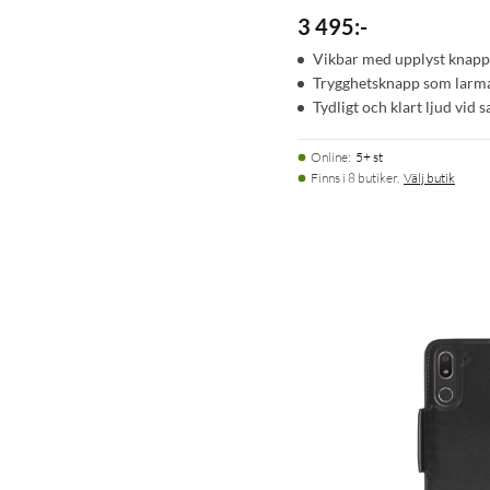
3 495
:
-
Vikbar med upplyst knapp
Trygghetsknapp som larm
Tydligt och klart ljud vid 
Online
:
5+ st
Finns i 8 butiker.
Välj butik