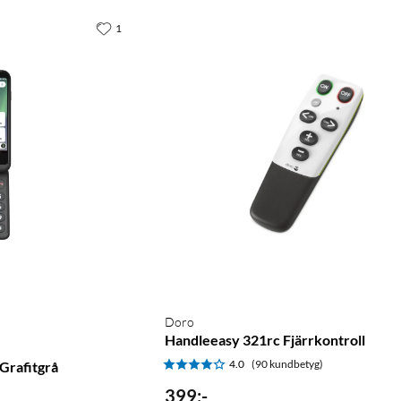
1
Doro
Handleeasy 321rc Fjärrkontroll
4.0
(90 kundbetyg)
Grafitgrå
399
:
-