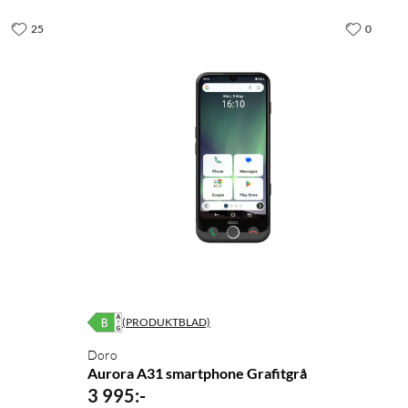
25
0
(PRODUKTBLAD)
Doro
Aurora A31 smartphone Grafitgrå
3 995
:
-