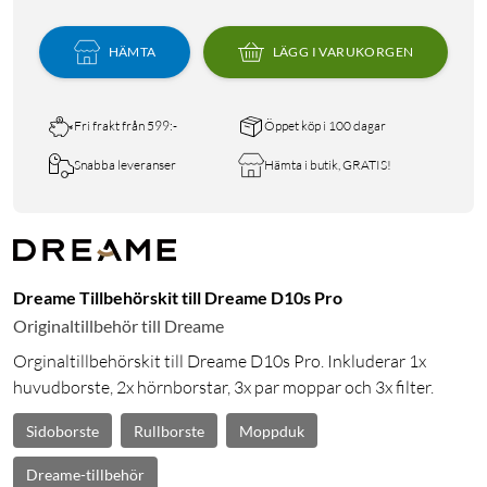
HÄMTA
LÄGG I VARUKORGEN
Fri frakt från 599:-
Öppet köp i 100 dagar
Snabba leveranser
Hämta i butik, GRATIS!
Dreame Tillbehörskit till Dreame D10s Pro
Originaltillbehör till Dreame
Orginaltillbehörskit till Dreame D10s Pro. Inkluderar 1x
huvudborste, 2x hörnborstar, 3x par moppar och 3x filter.
Sidoborste
Rullborste
Moppduk
Dreame-tillbehör