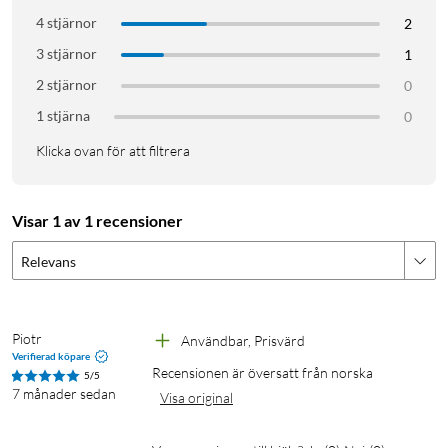
4 stjärnor
2
3 stjärnor
1
2 stjärnor
0
1 stjärna
0
Klicka ovan för att filtrera
Visar 1 av 1 recensioner
Relevans
Piotr
Användbar, Prisvärd
Verifierad köpare
Recensionen är översatt från norska
5/5
7 månader sedan
Visa original