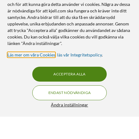
och för att kunna göra detta använder vi cookies. Några av dessa
är nödvändiga för att kjell.com ska fungera och kräver inte ditt
samtycke. Andra bidrar till att du ska få en skräddarsydd
upplevelse, unika erbjudanden och anpassade annonser. Genom
att trycka "Acceptera alla" godkänner du användandet av sådana
cookies. Du kan också välja vilka cookies du vill godkänna via
länken "Ändra inställningar".
Läs mer om våra Cookies
,
läs vår Integritetspolicy
.
ACCEPTERA ALLA
ENDAST NÖDVÄNDIGA
Ändra inställningar
Dreame Tillbehörskit till Dreame D10s Pro
359:-
4.5/5