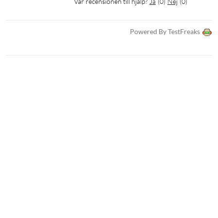
Var recensionen till hjälp?
Ja
(
0
)
Nej
(
0
)
Powered By TestFreaks