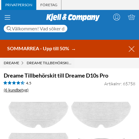
PRIVATPERSON
FÖRETAG
SOMMARREA - Upp till 50%
→
DREAME
DREAME TILLBEHÖRSKIT TILL DREAME D10S PRO
Dreame Tillbehörskit till Dreame D10s Pro
4.5
Artikelnr: 65758
(6 kundbetyg)