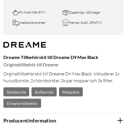
Fri frakt från 599:-
Öppet köp i 100 dagar
Snabba leveranser
Hämta i butik, GRATIS!
Dreame Tillbehörskit till Dreame D9 Max Black
Originaltillbehör till Dreame
Orginaltillbehörskit till Dreame D9 Max Black. Inkluderar 1x
huvudborste, 2x hörnborstar, 3x par moppar och 3x filter.
Sidoborste
Rullborste
Moppduk
Dreame-tillbehör
Producentinformation