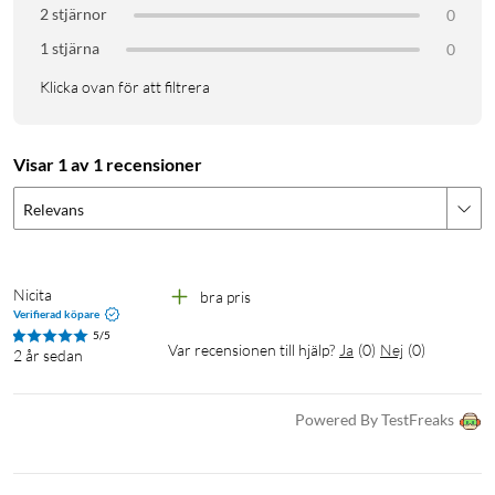
2 stjärnor
0
1 stjärna
0
Klicka ovan för att filtrera
Visar 1 av 1 recensioner
Relevans
Nicita
bra pris
Verifierad köpare
5/5
Var recensionen till hjälp?
Ja
(
0
)
Nej
(
0
)
2 år sedan
Powered By TestFreaks