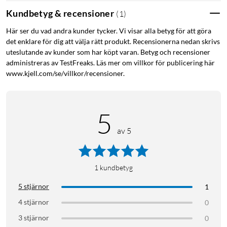
Kundbetyg & recensioner
(
1
)
Här ser du vad andra kunder tycker. Vi visar alla betyg för att göra
det enklare för dig att välja rätt produkt. Recensionerna nedan skrivs
uteslutande av kunder som har köpt varan. Betyg och recensioner
administreras av TestFreaks. Läs mer om villkor för publicering här
www.kjell.com/se/villkor/recensioner.
5
av 5
1
kundbetyg
5 stjärnor
1
4 stjärnor
0
3 stjärnor
0