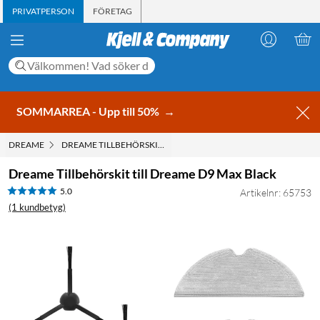
PRIVATPERSON
FÖRETAG
SOMMARREA - Upp till 50%
→
DREAME
DREAME TILLBEHÖRSKIT TILL DREAME D9 MAX BLACK
Dreame Tillbehörskit till Dreame D9 Max Black
5.0
Artikelnr: 65753
(1 kundbetyg)