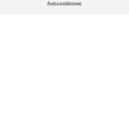
Ändra inställningar
Liknande produkter
8
2