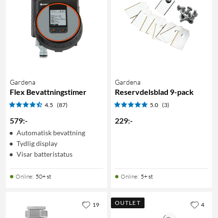
Gardena
Gardena
Flex Bevattningstimer
Reservdelsblad 9-pack
4.5
(87)
5.0
(3)
579
:
-
229
:
-
Automatisk bevattning
Tydlig display
Visar batteristatus
Online
:
50+ st
Online
:
5+ st
OUTLET
19
4