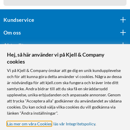
Kundservice
Om oss
Aktuellt
Hej, så här använder vi på Kjell & Company
cookies
Följ oss
Vi på Kjell & Company önskar att ge dig en unik kundupplevelse
och för att kunna göra detta använder vi cookies. Några av dessa
är nödvändiga för att kjell.com ska fungera och kräver inte ditt
samtycke. Andra bidrar till att du ska få en skräddarsydd
Handla från:
upplevelse, unika erbjudanden och anpassade annonser. Genom
att trycka "Acceptera alla" godkänner du användandet av sådana
Sverige
cookies. Du kan också välja vilka cookies du vill godkänna via
Norge
länken "Ändra inställningar".
Läs mer om våra Cookies
,
läs vår Integritetspolicy
.