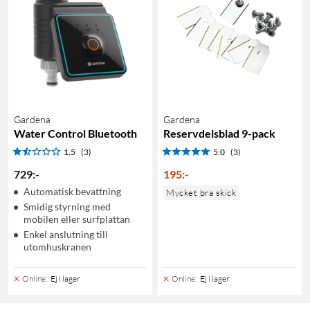
Gardena
Gardena
Water Control Bluetooth
Reservdelsblad 9-pack
1.5
(3)
5.0
(3)
729
:
-
195
:
-
Automatisk bevattning
Mycket bra skick
Smidig styrning med
mobilen eller surfplattan
Enkel anslutning till
utomhuskranen
Online
:
Ej i lager
Online
:
Ej i lager