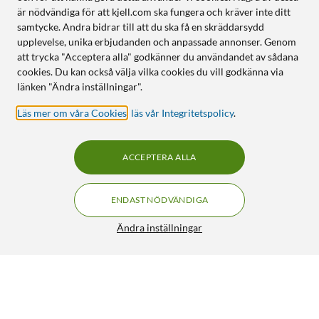
är nödvändiga för att kjell.com ska fungera och kräver inte ditt
längre drifttid i alla förhållanden, från hetta till kyla och allt
samtycke. Andra bidrar till att du ska få en skräddarsydd
däremellan. Du får 1,5 timmars kontinuerlig inspelning i 4K30
upplevelse, unika erbjudanden och anpassade annonser. Genom
eller 5.3K30, samt över 2,5 timmar i 1080p30.
att trycka "Acceptera alla" godkänner du användandet av sådana
cookies. Du kan också välja vilka cookies du vill godkänna via
Olika sätt att ladda
länken "Ändra inställningar".
HERO 13 Black har fler laddningsalternativ än någon tidigare
Läs mer om våra Cookies
,
läs vår Integritetspolicy
.
GoPro. Contacto Magnetisk laddare
(
26212
)
erbjuder en
magnetisk anslutning för snabb och enkel koppling till en
ACCEPTERA ALLA
extern strömkälla. Den dubbla batteriladdaren
(
26215
)
med
integrerat kraftpaket har ett inbyggt batteri som bekvämt
laddar de två medföljande Enduro-batterierna var som helst.
ENDAST NÖDVÄNDIGA
Ändra inställningar
Ökad monteringsflexibilitet
Kameran har tre monteringsalternativ som gör den mer
mångsidig än någonsin. Det nya magnetiska fästet gör det
snabbare och enklare att byta kameran från en montering till
en annan. Använd de inbyggda fästarmarna för att säkra din