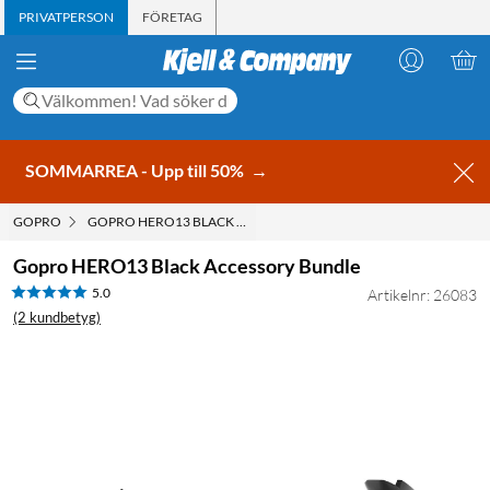
PRIVATPERSON
FÖRETAG
SOMMARREA - Upp till 50%
→
GOPRO
GOPRO HERO13 BLACK ACCESSORY BUNDLE
Gopro HERO13 Black Accessory Bundle
5.0
Artikelnr: 26083
(2 kundbetyg)