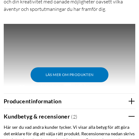
och din kreativitet med oanade möjligheter oavsett vilka
äventyr och sportutmaningar du har framför dig.
LÄS MER OM PRODUKTEN
Producentinformation
Kundbetyg & recensioner
(
2
)
Sammanfattning
Här ser du vad andra kunder tycker. Vi visar alla betyg för att göra
En actionkamera som tillsammans med GoPros objektiv
det enklare för dig att välja rätt produkt. Recensionerna nedan skrivs
i HB-serien ger varje äventyrare och sportentusiast med