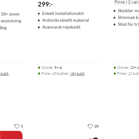
Finns i 2 var
299
:
-
Skyddar mo
Enkelt installationskit
 18× zoom
Slimmad & 
Antimikrobiellt material
-anslutning
Stöd för t
Avancerat repskydd
lång
Online
:
5+ st
Online
:
20+ s
 butik
Finns i 10 butiker.
Välj butik
Finns i 12 buti
5
20