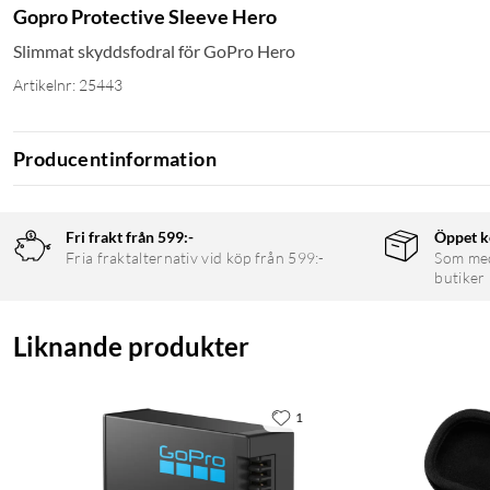
Gopro Protective Sleeve Hero
Slimmat skyddsfodral för GoPro Hero
Artikelnr: 25443
Producentinformation
Fri frakt från 599:-
Öppet k
Fria fraktalternativ vid köp från 599:-
Som medl
butiker
Liknande produkter
1