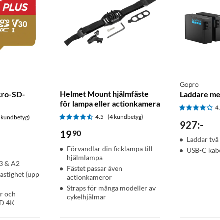
Gopro
Helmet Mount hjälmfäste
cro-SD-
Laddare me
för lampa eller actionkamera
4
4.5
(4 kundbetyg)
 kundbetyg)
927
:
-
19
90
Laddar två 
Förvandlar din ficklampa till
USB-C kab
hjälmlampa
3 & A2
Fästet passar även
astighet (upp
actionkameror
Straps för många modeller av
r och
cykelhjälmar
HD 4K