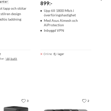
ianter
899
:
-
t tapp och stötar
Upp till 1800 Mb/s i
stilren design
överföringshastighet
rådlös laddning
Med Asus Aimesh och
AiProtection
Inbyggd VPN
t
Online
:
Ej i lager
ker.
Välj butik
3
2