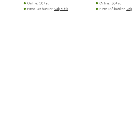
Online
:
50+ st
Online
:
20+ st
Finns i 45 butiker.
Välj butik
Finns i 38 butiker.
Välj