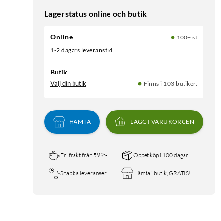
Lagerstatus online och butik
Online
100+ st
1-2 dagars leveranstid
Butik
Välj din butik
Finns i 103 butiker.
HÄMTA
LÄGG I VARUKORGEN
Fri frakt från 599:-
Öppet köp i 100 dagar
Snabba leveranser
Hämta i butik, GRATIS!