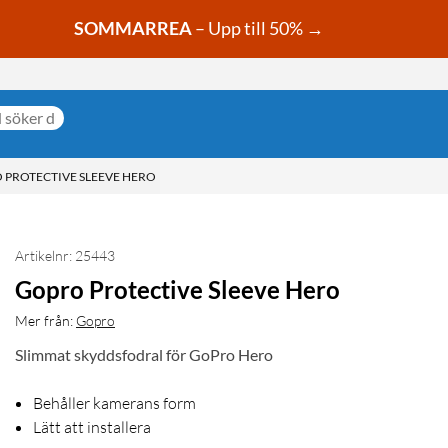
SOMMARREA
– Upp till 50% →
 PROTECTIVE SLEEVE HERO
Artikelnr: 25443
Gopro Protective Sleeve Hero
Mer från:
Gopro
Slimmat skyddsfodral för GoPro Hero
Behåller kamerans form
Lätt att installera