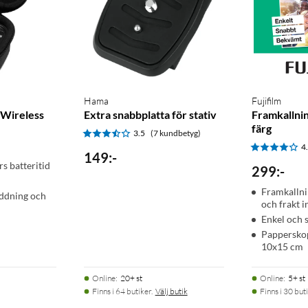
Hama
Fujifilm
Wireless
Extra snabbplatta för stativ
Framkallnin
färg
3.5
(7 kundbetyg)
4
149
:
-
s batteritid
299
:
-
Framkallni
addning och
och frakt i
Enkel och 
Papperskop
10x15 cm
Online
:
20+ st
Online
:
5+ st
Finns i 64 butiker.
Välj butik
Finns i 30 buti