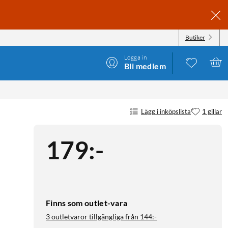
Butiker
Logga in
Bli medlem
Lägg i inköpslista
1 gillar
179
:
-
Finns som outlet-vara
3 outletvaror tillgängliga från
144:-