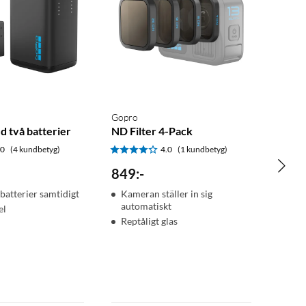
Gopro
d två batterier
ND Filter 4-Pack
.0
(4 kundbetyg)
4.0
(1 kundbetyg)
849
:
-
batterier samtidigt
Kameran ställer in sig
automatiskt
el
Reptåligt glas