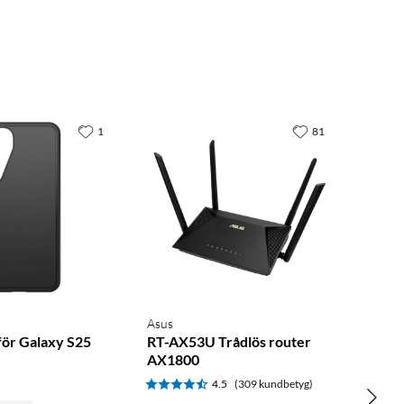
1
81
Asus
ör Galaxy S25
RT-AX53U Trådlös router
AX1800
4.5
(309 kundbetyg)