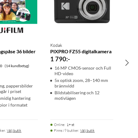
Kodak
gspåse 36 bilder
PIXPRO FZ55 digitalkamera
1 790
:
-
.0
(14 kundbetyg)
16 MP CMOS-sensor och Full
HD-video
5x optisk zoom, 28–140 mm
ng, pappersbilder
brännvidd
ngår i priset
Bildstabilisering och 12
smidig hantering
motivlägen
ior i formatet
Online
:
1+ st
ker.
Välj butik
Finns i 9 butiker.
Välj butik