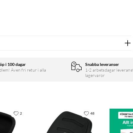
öp i 100 dagar
Snabba leveranser
em! Även fri retur i alla
1-2 arbetsdagar leverans
lagervaror
2
48