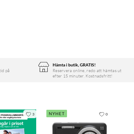
Hämta i butik, GRATIS!
tid på
Reservera online, redo att hämtas ut
efter 15 minuter. Kostnadsfritt!
NYHET
3
0