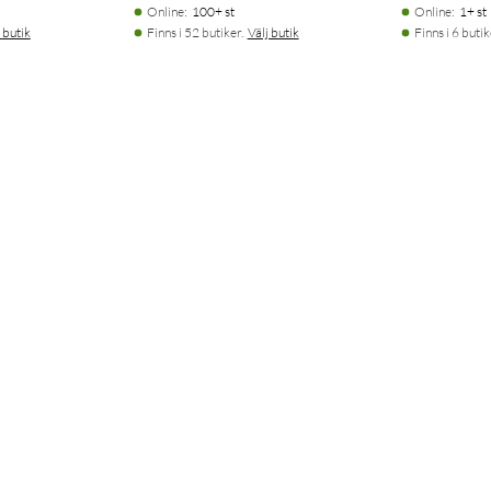
Online
:
100+ st
Online
:
1+ st
 butik
Finns i 52 butiker.
Välj butik
Finns i 6 butik