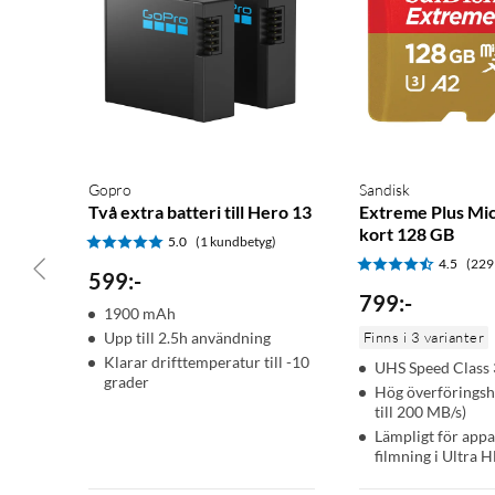
Gopro
Sandisk
Två extra batteri till Hero 13
Extreme Plus Mi
kort 128 GB
5.0
(1 kundbetyg)
4.5
(229
599
:
-
799
:
-
1900 mAh
Upp till 2.5h användning
Finns i 3 varianter
Klarar drifttemperatur till -10
UHS Speed Class 
grader
Hög överföringsh
till 200 MB/s)
Lämpligt för appa
filmning i Ultra 