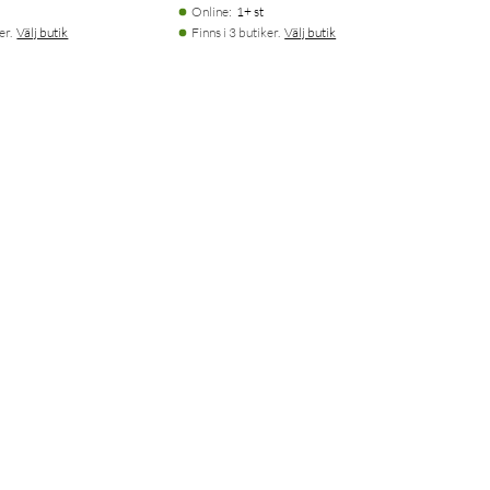
Online
:
1+ st
er.
Välj butik
Finns i 3 butiker.
Välj butik