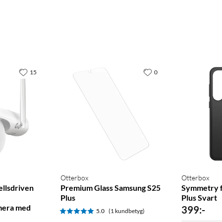
15
0
Otterbox
Otterbox
llsdriven
Premium Glass Samsung S25
Symmetry f
Plus
Plus Svart
mera med
399
:
-
5.0
(1 kundbetyg)