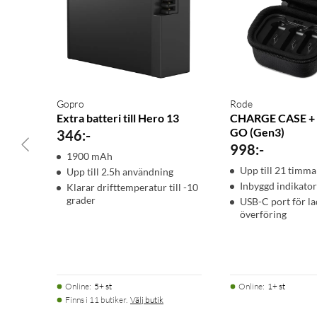
Gopro
Rode
Extra batteri till Hero 13
CHARGE CASE + 
GO (Gen3)
346
:
-
998
:
-
1900 mAh
Upp till 21 timmar
Upp till 2.5h användning
Inbyggd indikator
Klarar drifttemperatur till -10
grader
USB-C port för l
överföring
Online
:
5+ st
Online
:
1+ st
Finns i 11 butiker.
Välj butik