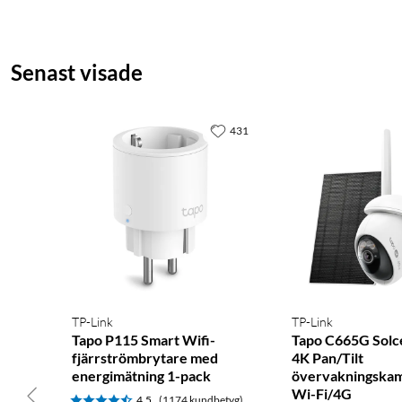
Senast visade
431
TP-Link
TP-Link
Tapo P115 Smart Wifi-
Tapo C665G Solce
fjärrströmbrytare med
4K Pan/Tilt
energimätning 1-pack
övervakningska
Wi-Fi/4G
4.5
(1174 kundbetyg)