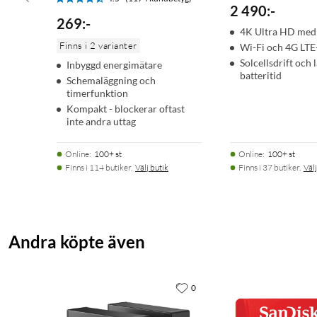
2 490
:
-
269
:
-
4K Ultra HD med
Finns i 2 varianter
Wi-Fi och 4G LTE
Solcellsdrift och 
Inbyggd energimätare
batteritid
Schemaläggning och
timerfunktion
Kompakt - blockerar oftast
inte andra uttag
Online
:
100+ st
Online
:
100+ st
Finns i 114 butiker.
Välj butik
Finns i 37 butiker.
Välj
Andra köpte även
0