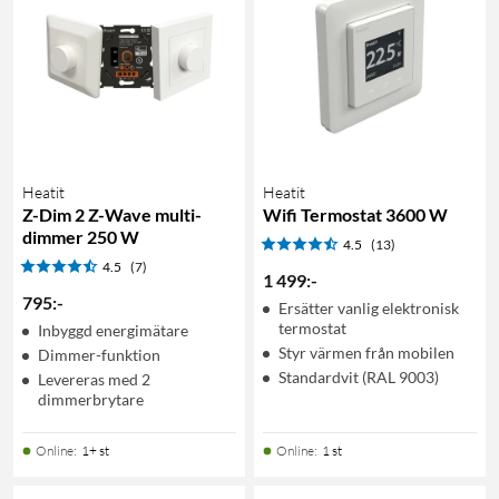
Heatit
Heatit
Z-Dim 2 Z-Wave multi-
Wifi Termostat 3600 W
dimmer 250 W
4.5
(13)
4.5
(7)
1 499
:
-
795
:
-
Ersätter vanlig elektronisk
termostat
Inbyggd energimätare
Styr värmen från mobilen
Dimmer-funktion
Standardvit (RAL 9003)
Levereras med 2
dimmerbrytare
Online
:
1+ st
Online
:
1 st