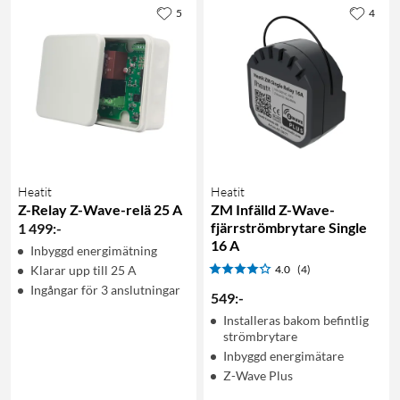
5
4
Heatit
Heatit
Z-Relay Z-Wave-relä 25 A
ZM Infälld Z-Wave-
fjärrströmbrytare Single
1 499
:
-
16 A
Inbyggd energimätning
Klarar upp till 25 A
4.0
(4)
Ingångar för 3 anslutningar
549
:
-
Installeras bakom befintlig
strömbrytare
Inbyggd energimätare
Z-Wave Plus