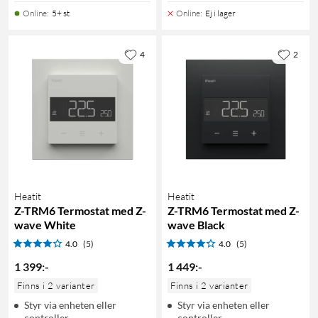
Online
:
5+ st
Online
:
Ej i lager
4
2
Heatit
Heatit
Z-TRM6 Termostat med Z-
Z-TRM6 Termostat med Z-
wave White
wave Black
4.0
(5)
4.0
(5)
1 399
:
-
1 449
:
-
Finns i 2 varianter
Finns i 2 varianter
Styr via enheten eller
Styr via enheten eller
controller
controller