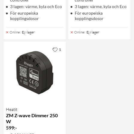
3 lagen: värme, kyla och Eco
3 lagen: värme, kyla och Eco
För europeiska
För europeiska
kopplingsdosor
kopplingsdosor
Online
:
Ej i lager
Online
:
Ej i lager
1
Heatit
ZM Z-wave Dimmer 250
W
599
:
-