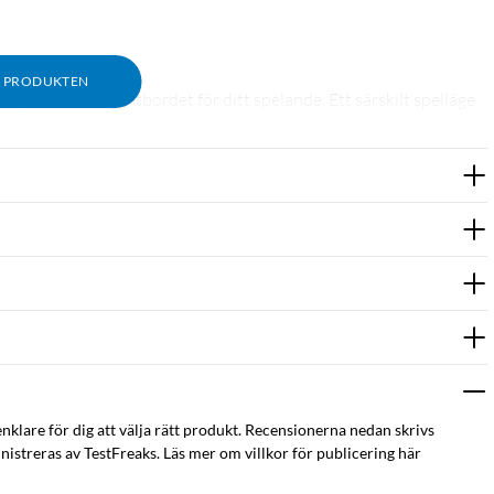
M PRODUKTEN
t optimera tangentbordet för ditt spelande. Ett särskilt spelläge
gitech G HUB kan du både aktivera och avaktivera de
l känsla och ett klassiskt klickljud för att veta när varje tryck
gskraft: 50 g. Totalt avstånd: 3,7 mm.
t på tangentbordet. Tangentbordet ansluts med en avtagbar
n kabel).
enklare för dig att välja rätt produkt. Recensionerna nedan skrivs
istreras av TestFreaks. Läs mer om villkor för publicering här