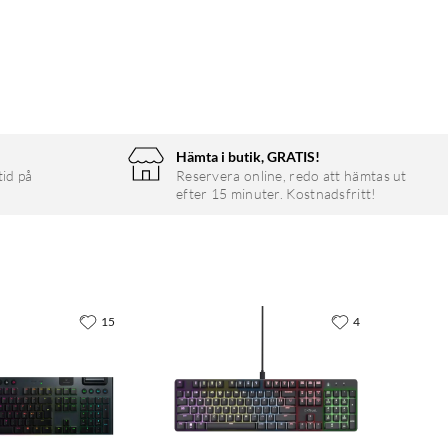
Hämta i butik, GRATIS!
tid på
Reservera online, redo att hämtas ut
efter 15 minuter. Kostnadsfritt!
15
4