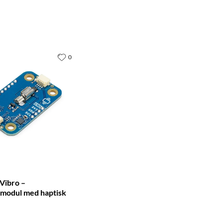
0
Vibro –
smodul med haptisk