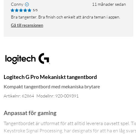
Conny
11 månader sedan
5/5
Bra tangenter. Bra finish och enkelt att ändra teman i appen.
Gå till recensionen
Logitech G Pro Mekaniskt tangentbord
Kompakt tangentbord med mekaniska brytare
Artikelnr: 62864
Modellnr: 920-009391
Anpassat för gaming
Tangentbordet är utformat för att alltid leverera oavsett spel. Tid
Keystroke Signal Processing, har designats för att ha en låg sva