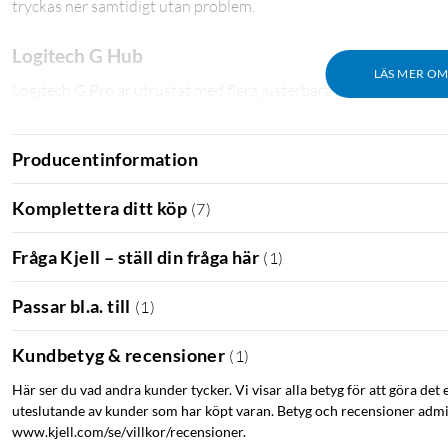
tryckas ner samtidigt utan problem.
Logitech G Hub
LÄS MER O
Logitech G Pro är utrustat med flera justerbara funktioner för at
kan aktiveras genom att använda snabbkommando FN+F8. Via Lo
tangenter du inte vill ha i vägen för ditt spelande.
Producentinformation
GX Blue Clicky
Komplettera ditt köp
(
7
)
G Pro kommer med Logitechs egna brytare, GX Blue. De ger en takti
är registrerat. Avstånd till aktiveringspunkten: 2,0 mm. Aktiverin
Fråga Kjell – ställ din fråga här
(
1
)
Mediekontroller gör det enkelt att styra musik och volym direk
Passar bl.a. till
(
1
)
Micro-USB-kabel (1,8 m). Mått: 153x361x34 mm. Vikt: 980 g (uta
Kundbetyg & recensioner
(
1
)
Logitech
GX Blue Clicky
Lightsync
Här ser du vad andra kunder tycker. Vi visar alla betyg för att göra det 
uteslutande av kunder som har köpt varan. Betyg och recensioner admin
www.kjell.com/se/villkor/recensioner.