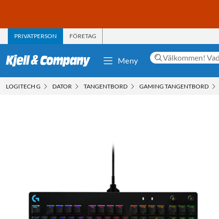
PRIVATPERSON
FÖRETAG
Meny
LOGITECH G
DATOR
TANGENTBORD
GAMING TANGENTBORD