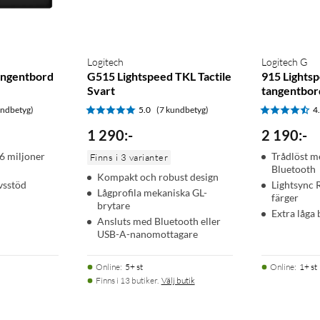
Logitech
Logitech G
angentbord
G515 Lightspeed TKL Tactile
915 Lights
Svart
tangentbord
undbetyg)
5.0
(7 kundbetyg)
4
1 290
:
-
2 190
:
-
6 miljoner
Trådlöst m
Finns i 3 varianter
Bluetooth
Kompakt och robust design
vsstöd
Lightsync 
Lågprofila mekaniska GL-
färger
brytare
Extra låga 
Ansluts med Bluetooth eller
USB-A-nanomottagare
Online
:
5+ st
Online
:
1+ st
Finns i 13 butiker.
Välj butik