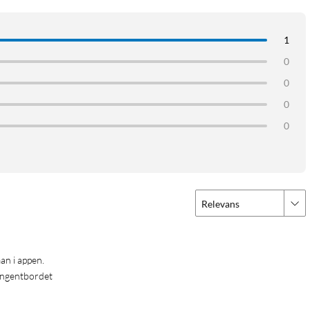
1
0
0
0
0
Relevans
an i appen. 
tangentbordet