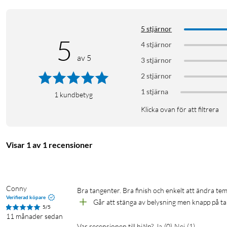
5 stjärnor
5
4 stjärnor
av 5
3 stjärnor
2 stjärnor
1 stjärna
1
kundbetyg
Klicka ovan för att filtrera
Visar 1 av 1 recensioner
Conny
Bra tangenter. Bra finish och enkelt att ändra tem
Verifierad köpare
Går att stänga av belysning men knapp på 
5/5
11 månader sedan
Var recensionen till hjälp?
Ja
(
0
)
Nej
(
1
)