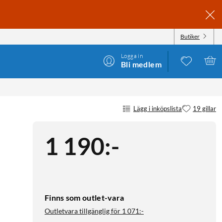
Butiker
Logga in
Bli medlem
Lägg i inköpslista
19 gillar
1 190
:
-
Finns som outlet-vara
Outletvara tillgänglig för
1 071:-