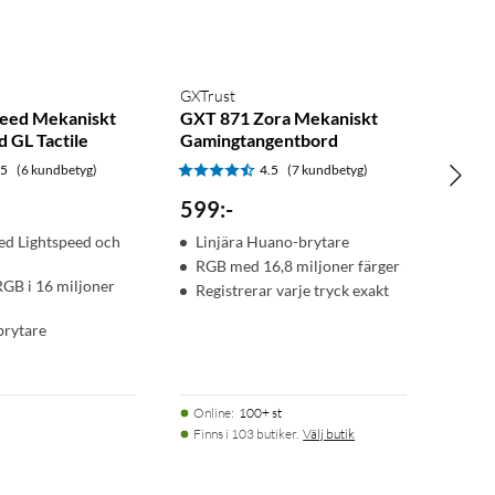
GXTrust
peed Mekaniskt
GXT 871 Zora Mekaniskt
 GL Tactile
Gamingtangentbord
.5
(6 kundbetyg)
4.5
(7 kundbetyg)
599
:
-
ed Lightspeed och
Linjära Huano-brytare
RGB med 16,8 miljoner färger
RGB i 16 miljoner
Registrerar varje tryck exakt
brytare
Online
:
100+ st
Finns i 103 butiker.
Välj butik