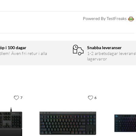
Powered By TestFreaks
öp i 100 dagar
Snabba leveranser
em! Även fri retur i alla
1-2 arbetsdagar leverans
lagervaror
7
6