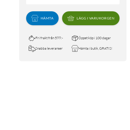
HÄMTA
LÄGG I VARUKORGEN
Fri frakt från 599:-
Öppet köp i 100 dagar
Snabba leveranser
Hämta i butik, GRATIS!