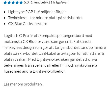
5.0
1 kundbetyg
1 fråga/svar
|
Lightsync RGB i 16 miljoner färger
Tenkeyless – tar mindre plats på skrivbordet
GX Blue Clicky-brytare
Logitech G Pro är ett kompakt speltangentbord med
mekaniska GX Blue-brytare som ger en taktil känsla.
Tenkeyless design som gör att tangentbordet tar upp mindre
plats på skrivbordet USB-kabel är avtagbar för att lättare få
plats i väskan. Med Lightsync-tekniken går det att driva
belysningen från spel, musik eller film, och synkronisera
ljuset med andra Lightsync-tillbehör.
Läs mer om produkten