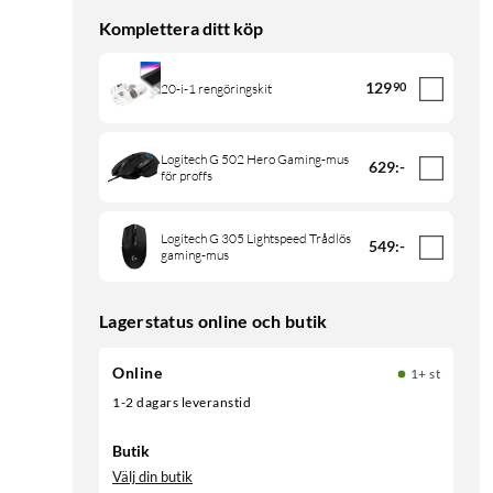
Komplettera ditt köp
129
90
20-i-1 rengöringskit
Logitech G 502 Hero Gaming-mus
629
:
-
för proffs
Logitech G 305 Lightspeed Trådlös
549
:
-
gaming-mus
Lagerstatus online och butik
Online
1+ st
1-2 dagars leveranstid
Butik
Välj din butik