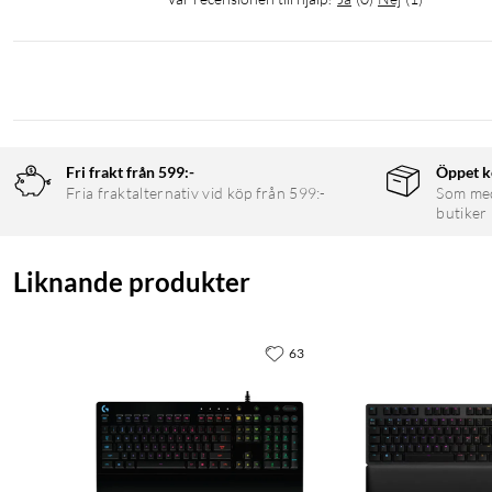
Fri frakt från 599:-
Öppet k
Fria fraktalternativ vid köp från 599:-
Som medl
butiker
Liknande produkter
63