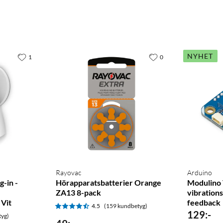
NYHET
1
0
Rayovac
Arduino
-in -
Hörapparatsbatterier Orange
Modulino 
ZA13 8-pack
vibration
Vit
feedback
4.5
(159 kundbetyg)
129
:
-
tyg)