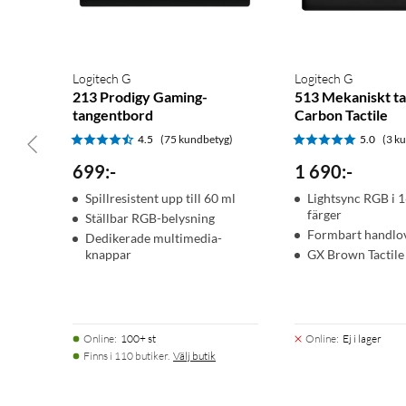
Logitech G
Logitech G
213 Prodigy Gaming-
513 Mekaniskt t
tangentbord
Carbon Tactile
4.5
(75 kundbetyg)
5.0
(3 k
699
:
-
1 690
:
-
Spillresistent upp till 60 ml
Lightsync RGB i 1
färger
Ställbar RGB-belysning
Formbart handlo
Dedikerade multimedia-
knappar
GX Brown Tactile
Online
:
100+ st
Online
:
Ej i lager
Finns i 110 butiker.
Välj butik