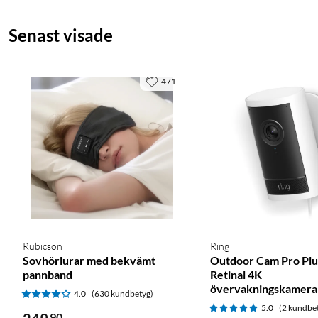
Senast visade
471
Rubicson
Ring
Sovhörlurar med bekvämt
Outdoor Cam Pro Plug
pannband
Retinal 4K
övervakningskamera 
4.0
(630 kundbetyg)
5.0
(2 kundbe
90