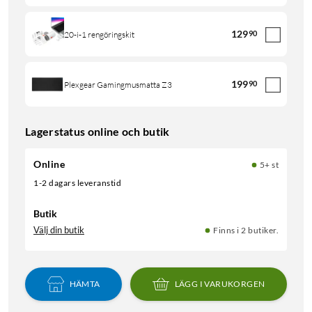
129
90
20-i-1 rengöringskit
199
90
Plexgear Gamingmusmatta Z3
Lagerstatus online och butik
Online
5+ st
1-2 dagars leveranstid
Butik
Välj din butik
Finns i 2 butiker.
HÄMTA
LÄGG I VARUKORGEN