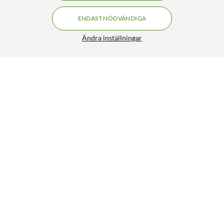
ENDAST NÖDVÄNDIGA
Ändra inställningar
Logitech G 502 X Plus Trådlös gamingmus Svart
FRI FRAKT
5/5
1 799:-
HÄMTA
LÄGG I VARUKORGEN
Liknande produkter