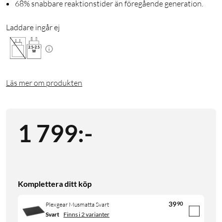
68% snabbare reaktionstider än föregående generation.
Laddare ingår ej
2.5
-
2.5
W
Läs mer om produkten
1 799
:
-
Komplettera ditt köp
39
90
Plexgear Musmatta Svart
Svart
Finns i 2 varianter