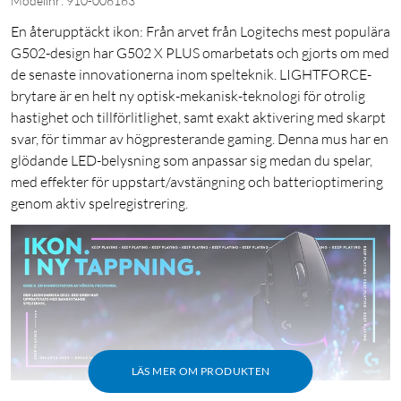
Modellnr: 910-006163
En återupptäckt ikon: Från arvet från Logitechs mest populära
G502-design har G502 X PLUS omarbetats och gjorts om med
de senaste innovationerna inom spelteknik. LIGHTFORCE-
brytare är en helt ny optisk-mekanisk-teknologi för otrolig
hastighet och tillförlitlighet, samt exakt aktivering med skarpt
svar, för timmar av högpresterande gaming. Denna mus har en
glödande LED-belysning som anpassar sig medan du spelar,
med effekter för uppstart/avstängning och batterioptimering
genom aktiv spelregistrering.
LÄS MER OM PRODUKTEN