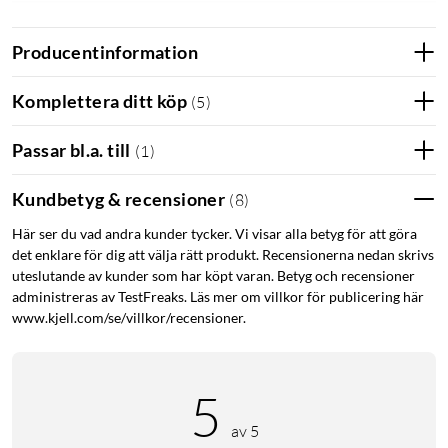
Producentinformation
Komplettera ditt köp
(
5
)
Passar bl.a. till
(
1
)
Kundbetyg & recensioner
(
8
)
Här ser du vad andra kunder tycker. Vi visar alla betyg för att göra
det enklare för dig att välja rätt produkt. Recensionerna nedan skrivs
uteslutande av kunder som har köpt varan. Betyg och recensioner
administreras av TestFreaks. Läs mer om villkor för publicering här
Logitech G502 X Plus
www.kjell.com/se/villkor/recensioner.
Med en ny design för en perfekt passform. PTFE-fötter för
maximalt glid på ett optimerat underlag. Balanserad för en
friktionslös känsla och fullständig kontroll. Laddas via USB-C.
5
av 5
Specifikationer