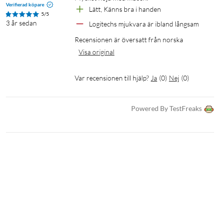
Verifierad köpare
Lätt, Känns bra i handen
5/5
3 år sedan
Logitechs mjukvara är ibland långsam
Recensionen är översatt från norska
Visa original
Var recensionen till hjälp?
Ja
(
0
)
Nej
(
0
)
Powered By TestFreaks