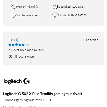
Fri frakt från 599:-
Öppet köp i 100 dagar
Snabba leveranser
Hämta i butik, GRATIS!
Eirik
3 år sedan
5/5
Mycket nöjd med musen.
Gå till recensionen
Logitech G 502 X Plus Trådlös gamingmus Svart
Trådlös gamingmus med RGB