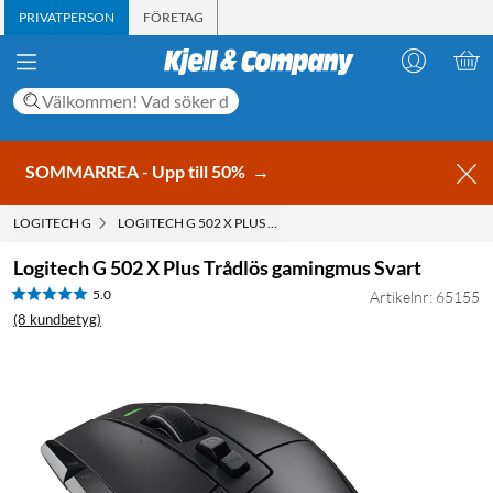
PRIVATPERSON
FÖRETAG
SOMMARREA - Upp till 50%
→
LOGITECH G
LOGITECH G 502 X PLUS TRÅDLÖS GAMINGMUS SVART
Logitech G 502 X Plus Trådlös gamingmus Svart
5.0
Artikelnr: 65155
(8 kundbetyg)