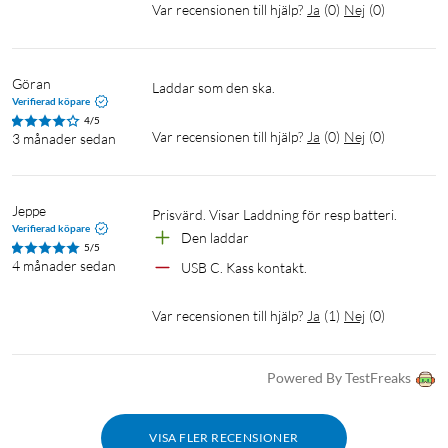
Var recensionen till hjälp?
Ja
(
0
)
Nej
(
0
)
Göran
Laddar som den ska.
Verifierad köpare
4/5
Var recensionen till hjälp?
Ja
(
0
)
Nej
(
0
)
3 månader sedan
Jeppe
Prisvärd. Visar Laddning för resp batteri.
Verifierad köpare
Den laddar
5/5
4 månader sedan
USB C. Kass kontakt.
Var recensionen till hjälp?
Ja
(
1
)
Nej
(
0
)
Powered By TestFreaks
VISA FLER RECENSIONER