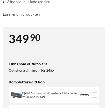
8 individuella laddkanaler
Läs mer om produkten
90
349
Finns som outlet-vara
Outletvara tillgänglig för
245:-
Komplettera ditt köp
Kjell & Company Laddningsbara AA-batterier
299
90
2600 mAh 10-pack