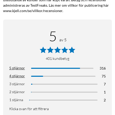
administreras av TestFreaks. Läs mer om villkor för publicering här
www.kjell.com/se/villkor/recensioner.
5
av 5
401
kundbetyg
5 stjärnor
316
4 stjärnor
75
3 stjärnor
7
2 stjärnor
1
1 stjärna
2
Klicka ovan för att filtrera