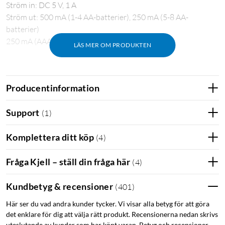
Ström in: DC 5 V, 1 A
Ström ut: 500 mA (1-4 AA-batterier), 250 mA (5-8 AA-
batterier)
250 mA (AAA)
LÄS MER OM PRODUKTEN
Producentinformation
Support
(
1
)
Komplettera ditt köp
(
4
)
Fråga Kjell – ställ din fråga här
(
4
)
Kundbetyg & recensioner
(
401
)
Här ser du vad andra kunder tycker. Vi visar alla betyg för att göra
det enklare för dig att välja rätt produkt. Recensionerna nedan skrivs
uteslutande av kunder som har köpt varan. Betyg och recensioner