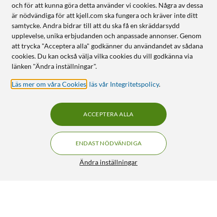
och för att kunna göra detta använder vi cookies. Några av dessa
är nödvändiga för att kjell.com ska fungera och kräver inte ditt
samtycke. Andra bidrar till att du ska få en skräddarsydd
upplevelse, unika erbjudanden och anpassade annonser. Genom
att trycka "Acceptera alla" godkänner du användandet av sådana
cookies. Du kan också välja vilka cookies du vill godkänna via
länken "Ändra inställningar".
Läs mer om våra Cookies
,
läs vår Integritetspolicy
.
ACCEPTERA ALLA
ENDAST NÖDVÄNDIGA
Ändra inställningar
Luxorparts Multi Charger 8 Batteriladdare
349:90
5/5