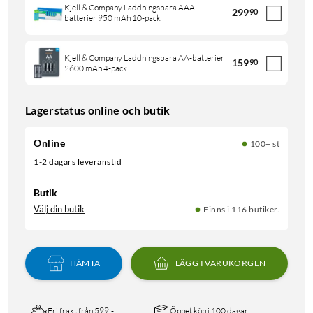
Kjell & Company Laddningsbara AAA-
299
90
batterier 950 mAh 10-pack
Kjell & Company Laddningsbara AA-batterier
159
90
2600 mAh 4-pack
Lagerstatus online och butik
Online
100+ st
1-2 dagars leveranstid
Butik
Välj din butik
Finns i 116 butiker.
HÄMTA
LÄGG I VARUKORGEN
Fri frakt från 599:-
Öppet köp i 100 dagar