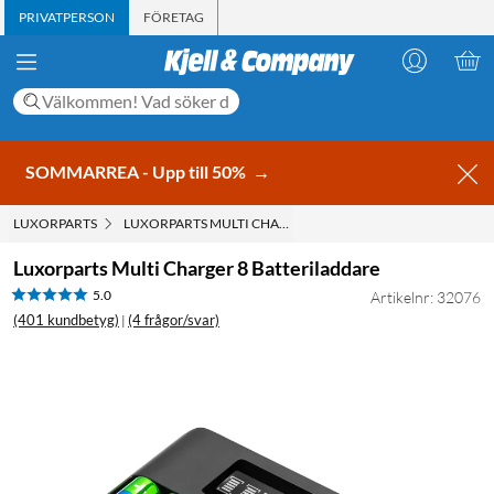
PRIVATPERSON
FÖRETAG
SOMMARREA - Upp till 50%
→
LUXORPARTS
LUXORPARTS MULTI CHARGER 8 BATTERILADDARE
Luxorparts Multi Charger 8 Batteriladdare
5.0
Artikelnr: 32076
(401 kundbetyg)
(4 frågor/svar)
|