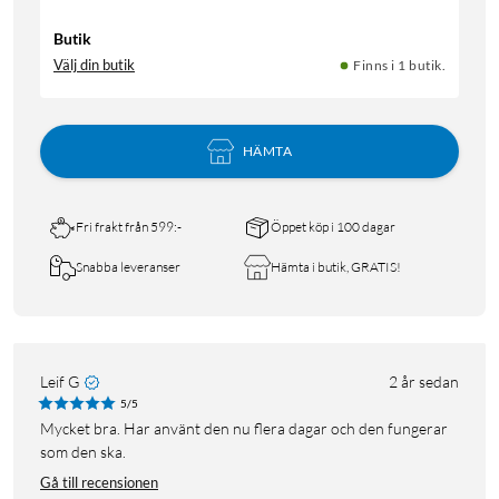
Butik
Välj din butik
Finns i 1 butik.
HÄMTA
Fri frakt från 599:-
Öppet köp i 100 dagar
Snabba leveranser
Hämta i butik, GRATIS!
Leif G
2 år sedan
5/5
Mycket bra. Har använt den nu flera dagar och den fungerar
som den ska.
Gå till recensionen