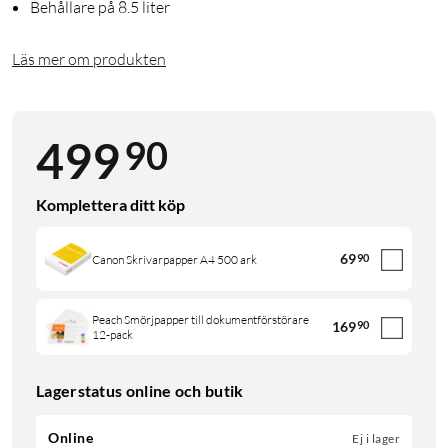
Behållare på 8.5 liter
Läs mer om produkten
90
499
Komplettera ditt köp
69
90
Canon Skrivarpapper A4 500 ark
Peach Smörjpapper till dokumentförstörare
169
90
12-pack
Lagerstatus online och butik
Online
Ej i lager