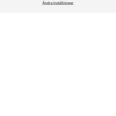
Ändra inställningar
Luxorparts Dokumentförstörare A4
499:90
4/5
HÄMTA
Liknande produkter
22