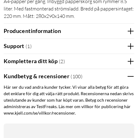
A4-papper per gång. Inbyggd papperskorg som rymmer 8.5
liter. Med fastmonterad strömsladd. Bredd på pappersintaget:
220 mm. Mått: 280x290x140 mm.
Producentinformation
Support
(
1
)
Komplettera ditt köp
(
2
)
Kundbetyg & recensioner
(
100
)
Här ser du vad andra kunder tycker. Vi visar alla betyg för att göra
det enklare för dig att välja rätt produkt. Recensionerna nedan skrivs
uteslutande av kunder som har köpt varan. Betyg och recensioner
administreras av TestFreaks. Läs mer om villkor för publicering här
www.kjell.com/se/villkor/recensioner.