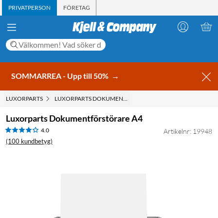
PRIVATPERSON
FÖRETAG
SOMMARREA - Upp till 50%
→
LUXORPARTS
LUXORPARTS DOKUMENTFÖRSTÖRARE A4
Luxorparts Dokumentförstörare A4
4.0
Artikelnr: 19948
(100 kundbetyg)