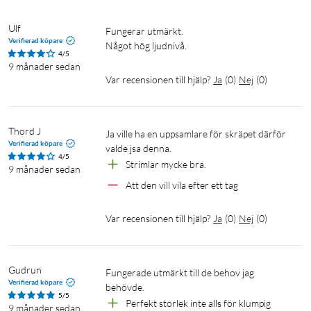
Ulf
Fungerar utmärkt.

Verifierad köpare
Något hög ljudnivå.
4/5
9 månader sedan
Var recensionen till hjälp?
Ja
(
0
)
Nej
(
0
)
Thord J
Ja ville ha en uppsamlare för skräpet därför 
Verifierad köpare
valde jsa denna. 
4/5
Strimlar mycke bra.
9 månader sedan
Att den vill vila efter ett tag
Var recensionen till hjälp?
Ja
(
0
)
Nej
(
0
)
Gudrun
Fungerade utmärkt till de behov jag 
Verifierad köpare
5/5
Perfekt storlek inte alls för klumpig 
9 månader sedan