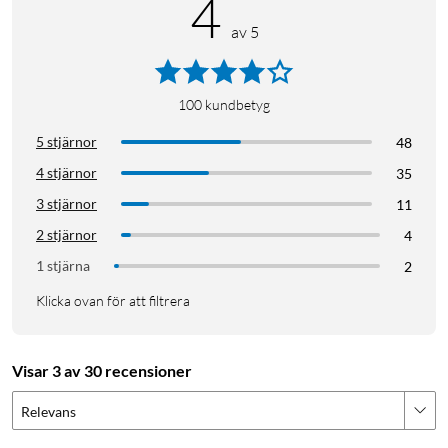
4
av 5
100
kundbetyg
5 stjärnor
48
4 stjärnor
35
3 stjärnor
11
2 stjärnor
4
1 stjärna
2
Klicka ovan för att filtrera
Visar 3 av 30 recensioner
Relevans