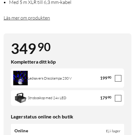
Med 5 m XLR till 6,3 mm-kabel
Läs mer om produkten
90
349
Komplettera ditt köp
199
90
Ledsavers Discolampa 230 V
179
90
Stroboskop med 24x LED
Lagerstatus online och butik
Online
Ej i lager