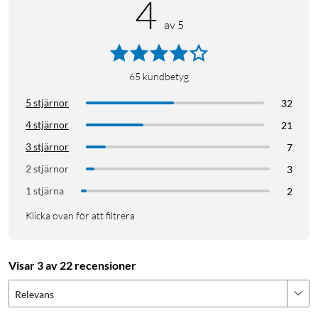
4
av 5
65
kundbetyg
5 stjärnor
32
4 stjärnor
21
3 stjärnor
7
2 stjärnor
3
1 stjärna
2
Klicka ovan för att filtrera
Visar 3 av 22 recensioner
Relevans