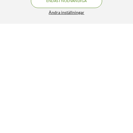
ENDAST NÖDVÄNDIGA
Ändra inställningar
Liknande produkter
SPARA 204KR
1
15