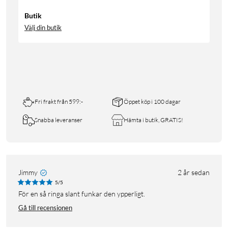
Butik
Välj din butik
Fri frakt från 599:-
Öppet köp i 100 dagar
Snabba leveranser
Hämta i butik, GRATIS!
Jimmy
2 år sedan
5/5
För en så ringa slant funkar den ypperligt.
Gå till recensionen