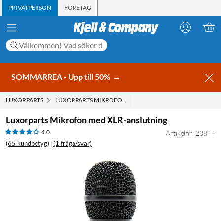
PRIVATPERSON
FÖRETAG
SOMMARREA - Upp till 50%
→
LUXORPARTS
LUXORPARTS MIKROFON MED XLR-ANSLUTNING
Luxorparts Mikrofon med XLR-anslutning
4.0
Artikelnr: 23844
(65 kundbetyg)
(1 fråga/svar)
|