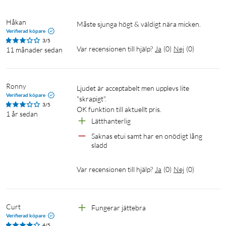
Håkan
Måste sjunga högt & väldigt nära micken.
Verifierad köpare
3/5
Var recensionen till hjälp?
Ja
(
0
)
Nej
(
0
)
11 månader sedan
Ronny
Ljudet är acceptabelt men upplevs lite 
Verifierad köpare
"skrapigt".

3/5
OK funktion till aktuellt pris.
1 år sedan
Lätthanterlig
Saknas etui samt har en onödigt lång 
sladd
Var recensionen till hjälp?
Ja
(
0
)
Nej
(
0
)
Curt
Fungerar jättebra
Verifierad köpare
4/5