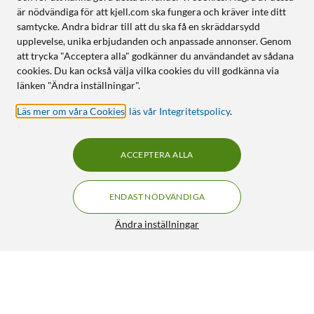
är nödvändiga för att kjell.com ska fungera och kräver inte ditt
samtycke. Andra bidrar till att du ska få en skräddarsydd
upplevelse, unika erbjudanden och anpassade annonser. Genom
att trycka "Acceptera alla" godkänner du användandet av sådana
cookies. Du kan också välja vilka cookies du vill godkänna via
länken "Ändra inställningar".
Läs mer om våra Cookies
,
läs vår Integritetspolicy
.
ACCEPTERA ALLA
ENDAST NÖDVÄNDIGA
Ändra inställningar
Luxorparts Skivexpander M5 Enkelgips 5-pack
49:90
4/5
HÄMTA
LÄGG I VARUKORGEN