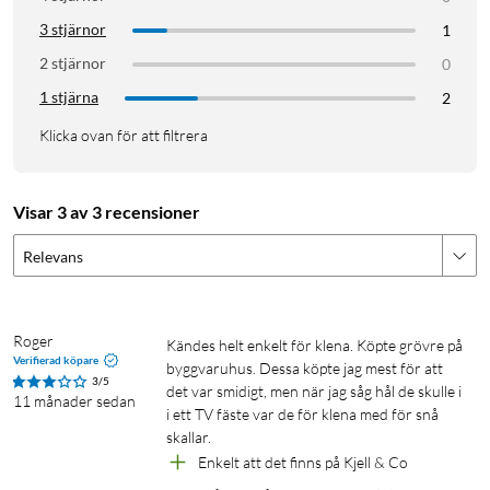
3 stjärnor
1
2 stjärnor
0
1 stjärna
2
Klicka ovan för att filtrera
Visar 3 av 3 recensioner
Relevans
Roger
Kändes helt enkelt för klena. Köpte grövre på 
Verifierad köpare
byggvaruhus. Dessa köpte jag mest för att 
3/5
det var smidigt, men när jag såg hål de skulle i 
11 månader sedan
i ett TV fäste var de för klena med för snå 
skallar. 
Enkelt att det finns på Kjell & Co