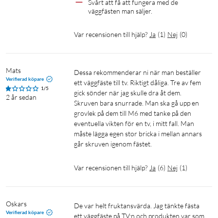
Svårt att få att fungera med de 
väggfästen man säljer. 
Var recensionen till hjälp?
Ja
(
1
)
Nej
(
0
)
Mats
Dessa rekommenderar ni när man beställer 
Verifierad köpare
ett väggfäste till tv. Riktigt dåliga. Tre av fem 
1/5
gick sönder när jag skulle dra åt dem. 
2 år sedan
Skruven bara snurrade. Man ska gå upp en 
grovlek på dem till M6 med tanke på den 
eventuella vikten för en tv, i mitt fall. Man 
måste lägga egen stor bricka i mellan annars 
går skruven igenom fästet. 
Var recensionen till hjälp?
Ja
(
6
)
Nej
(
1
)
Oskars
De var helt fruktansvärda. Jag tänkte fästa 
Verifierad köpare
ett väggfäste på TV:n och produkten var som 