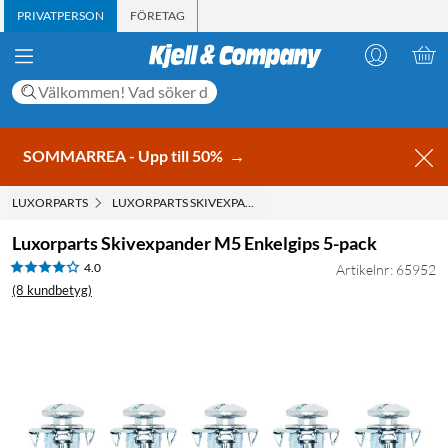
PRIVATPERSON
FÖRETAG
SOMMARREA - Upp till 50%
→
LUXORPARTS
LUXORPARTS SKIVEXPANDER M5 ENKELGIPS 5-PACK
Luxorparts Skivexpander M5 Enkelgips 5-pack
4.0
Artikelnr: 65952
(8 kundbetyg)