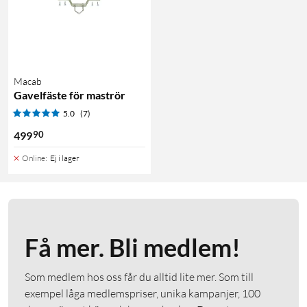
Macab
Gavelfäste för maströr
5.0
(7)
90
499
Online
:
Ej i lager
Få mer. Bli medlem!
Som medlem hos oss får du alltid lite mer. Som till
exempel låga medlemspriser, unika kampanjer, 100