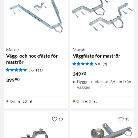
Macab
Macab
Vägg- och nockfäste för
Väggfäste för maströr
maströr
5.0
(9)
5.0
(11)
90
349
90
399
Bygger endast ut 7,5 cm från
väggen
Online
:
20+ st
Online
:
5+ st
13
13