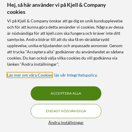
Hej, så här använder vi på Kjell & Company
cookies
Följ oss
Vi på Kjell & Company önskar att ge dig en unik kundupplevelse
och för att kunna göra detta använder vi cookies. Några av dessa
är nödvändiga för att kjell.com ska fungera och kräver inte ditt
samtycke. Andra bidrar till att du ska få en skräddarsydd
Handla från:
upplevelse, unika erbjudanden och anpassade annonser. Genom
att trycka "Acceptera alla" godkänner du användandet av sådana
Sverige
cookies. Du kan också välja vilka cookies du vill godkänna via
Norge
länken "Ändra inställningar".
Läs mer om våra Cookies
,
läs vår Integritetspolicy
.
ACCEPTERA ALLA
ENDAST NÖDVÄNDIGA
KUNSKAP OCH TILLBEHÖR TILL
HEMELEKTRONIK
Filter
Ändra inställningar
© Copyright
2026
Kjell & Company