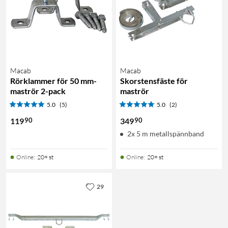
Macab
Macab
Rörklammer för 50 mm-
Skorstensfäste för
maströr 2-pack
maströr
5.0
(5)
5.0
(2)
90
90
119
349
2x 5 m metallspännband
Online
:
20+ st
Online
:
20+ st
29