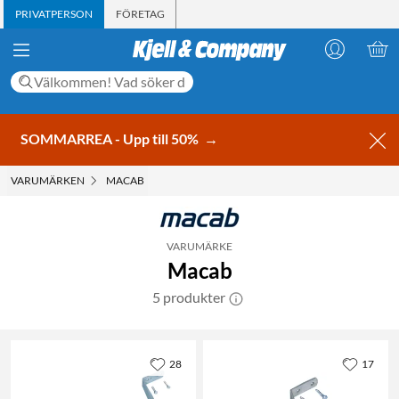
PRIVATPERSON
FÖRETAG
SOMMARREA - Upp till 50%
→
VARUMÄRKEN
MACAB
VARUMÄRKE
Macab
5 produkter
28
17