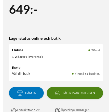
649
:
-
Lagerstatus online och butik
Online
20+ st
1-2 dagars leveranstid
Butik
Välj din butik
Finns i 61 butiker.
HÄMTA
LÄGG I VARUKORGEN
Fri frakt från 599:-
Öppet köp i 100 dagar