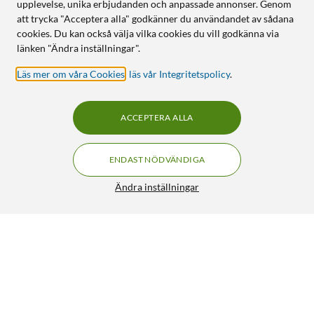
upplevelse, unika erbjudanden och anpassade annonser. Genom
att trycka "Acceptera alla" godkänner du användandet av sådana
cookies. Du kan också välja vilka cookies du vill godkänna via
länken "Ändra inställningar".
Läs mer om våra Cookies
,
läs vår Integritetspolicy
.
ACCEPTERA ALLA
ENDAST NÖDVÄNDIGA
Ändra inställningar
Nintendo Joy Con 2 (L)
FRI FRAKT
649:-
HÄMTA
LÄGG I VARUKORGEN