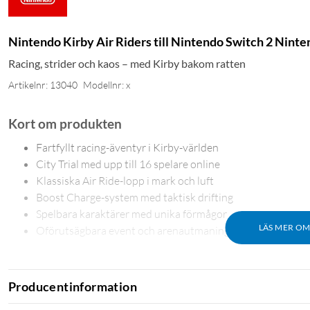
Nintendo Kirby Air Riders till Nintendo Switch 2 Ninte
Racing, strider och kaos – med Kirby bakom ratten
Artikelnr: 13040
Modellnr: x
Kort om produkten
Fartfyllt racing-äventyr i Kirby-världen
City Trial med upp till 16 spelare online
Klassiska Air Ride-lopp i mark och luft
Boost Charge-system med taktisk drifting
Spelbara karaktärer med unika förmågor
LÄS MER O
Oförutsägbara event och arenautmaningar
Producentinformation
Två sätt att tävla