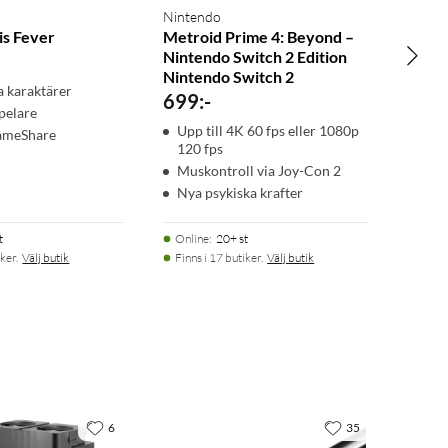
Nintendo
is Fever
Metroid Prime 4: Beyond –
Nintendo Switch 2 Edition
Nintendo Switch 2
a karaktärer
699
:
-
spelare
Upp till 4K 60 fps eller 1080p
GameShare
120 fps
Muskontroll via Joy-Con 2
Nya psykiska krafter
t
Online
:
20+ st
ker.
Välj butik
Finns i 17 butiker.
Välj butik
6
35