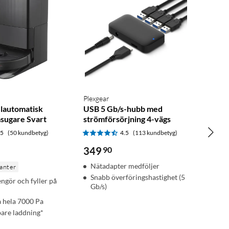
Plexgear
lautomatisk
USB 5 Gb/s-hubb med
sugare Svart
strömförsörjning 4-vägs
.5
(50 kundbetyg)
4.5
(113 kundbetyg)
349
90
Nätadapter medföljer
ianter
Snabb överföringshastighet (5
ngör och fyller på
Gb/s)
å hela 7000 Pa
are laddning*