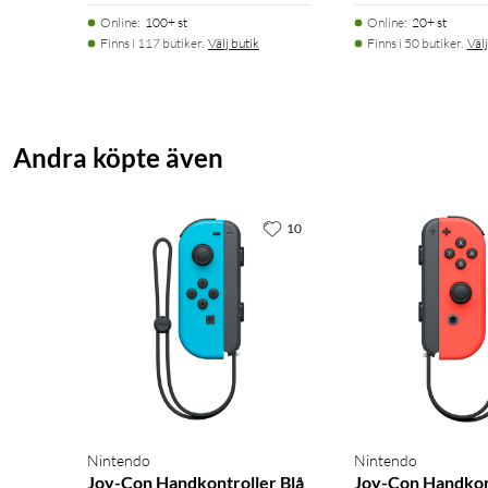
Online
:
100+ st
Online
:
20+ st
Finns i 117 butiker.
Välj butik
Finns i 50 butiker.
Välj
Andra köpte även
10
Nintendo
Nintendo
Joy-Con Handkontroller Blå
Joy-Con Handkon