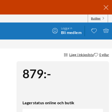
Butiker
Logga in
Bli medlem
WITCH 2
Lägg i inköpslista
0 gillar
879
:
-
Lagerstatus online och butik