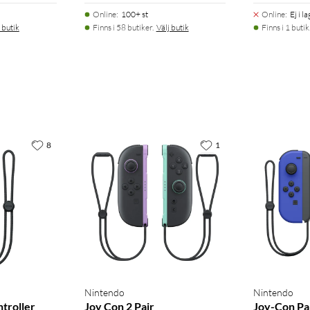
Online
:
100+ st
Online
:
Ej i l
 butik
Finns i 58 butiker.
Välj butik
Finns i 1 butik
8
1
Nintendo
Nintendo
troller
Joy Con 2 Pair
Joy-Con Pa