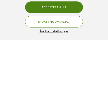
ACCEPTERA ALLA
ENDAST NÖDVÄNDIGA
Ändra inställningar
Nintendo Kirby and the Forgotten Lands – Switch 2
FRI FRAKT
Edition
899:-
HÄMTA
LÄGG I VARUKORGEN