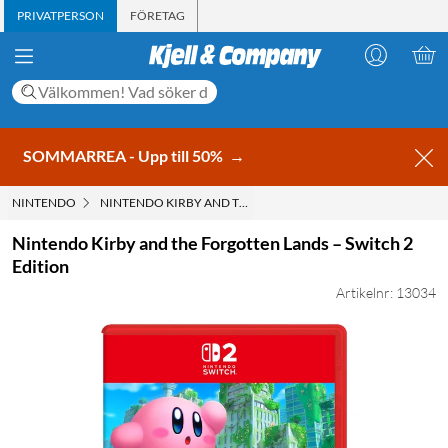
PRIVATPERSON
FÖRETAG
SOMMARREA - Upp till 50%
→
NINTENDO
NINTENDO KIRBY AND THE FORGOTTEN LANDS – SWITCH 2 E
Nintendo Kirby and the Forgotten Lands – Switch 2
Edition
Artikelnr: 13034