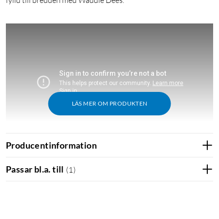
fylld till bredden med Waddle Dees.
LÄS MER OM PRODUKTEN
Producentinformation
Passar bl.a. till
(
1
)