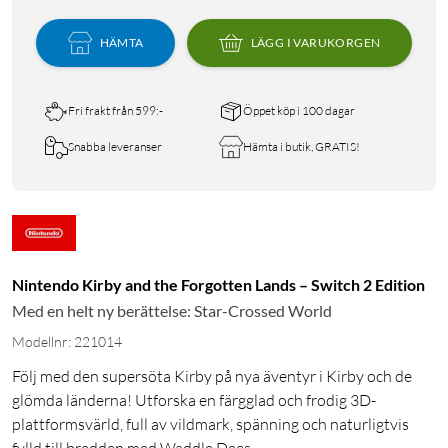
HÄMTA
LÄGG I VARUKORGEN
Fri frakt från 599:-
Öppet köp i 100 dagar
Snabba leveranser
Hämta i butik, GRATIS!
Nintendo Kirby and the Forgotten Lands – Switch 2 Edition
Med en helt ny berättelse: Star-Crossed World
Modellnr: 221014
Följ med den supersöta Kirby på nya äventyr i Kirby och de
glömda länderna! Utforska en färgglad och frodig 3D-
plattformsvärld, full av vildmark, spänning och naturligtvis