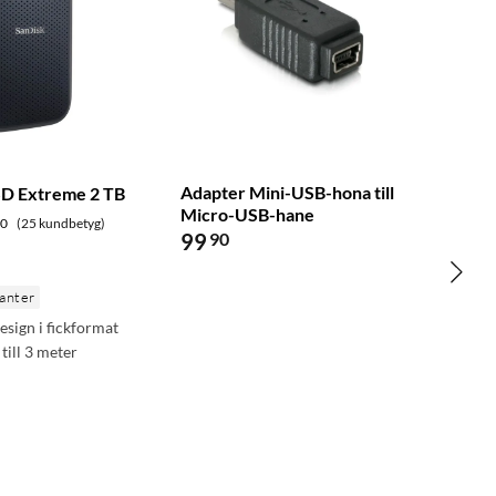
Adapter Mini-USB-hona till
SD Extreme 2 TB
Micro-USB-hane
.0
(25 kundbetyg)
99
90
ianter
sign i fickformat
 till 3 meter