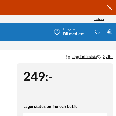
Butiker
Logga in
Bli medlem
Lägg i inköpslista
2 gillar
249
:
-
Lagerstatus online och butik