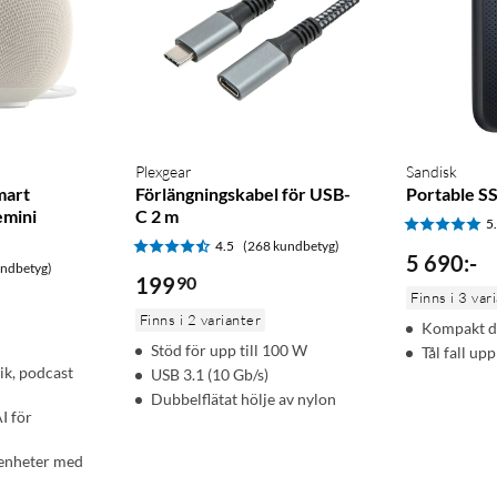
Plexgear
Sandisk
mart
Förlängningskabel för USB-
Portable S
emini
C 2 m
5
4.5
(268 kundbetyg)
5 690
:
-
undbetyg)
199
90
Finns i 3 var
Finns i 2 varianter
Kompakt de
Stöd för upp till 100 W
Tål fall upp
ik, podcast
USB 3.1 (10 Gb/s)
Dubbelflätat hölje av nylon
I för
enheter med