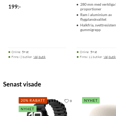
280 mm med verkliga 
199
:
-
proportioner
Ram i aluminium av
flygplanskvalitet
Halkfria, svettresisten
gummigrepp
Online
:
5+ st
Online
:
5+ st
Finns i 2 butiker.
Välj butik
Finns i 11 butiker.
Välj butik
Senast visade
20% RABATT
NYHET
0
NYHET