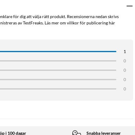
enklare för dig att välja rätt produkt. Recensionerna nedan skrivs
istreras av TestFreaks. Läs mer om villkor för publicering här
1
0
0
0
0
öp i 100 dagar
Snabba leveranser