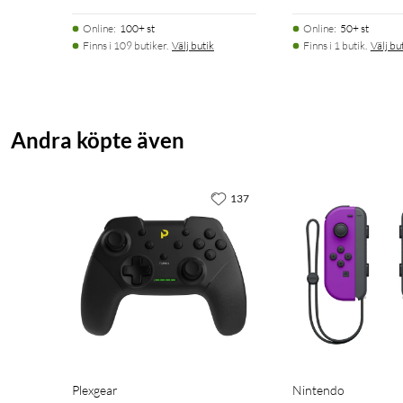
Online
:
100+ st
Online
:
50+ st
Finns i 109 butiker.
Välj butik
Finns i 1 butik.
Välj bu
Andra köpte även
137
Plexgear
Nintendo