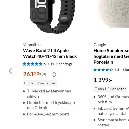
Vonmählen
Google
Wave Band 2 till Apple
Home Speaker s
Watch 40/41/42 mm Black
högtalare med G
Porcelain
5.0
(1 kundbetyg)
4.5
(6 k
263
20
329:-
1 399
:
-
Finns i 2 varianter
Finns i 2 varianter
Tillverkad av återvunnen
silikon
360°-ljud för mus
och film
Dubbellås med tryckknapp
och G-krok
Inbyggd Gemini-A
naturliga samtal
För 40/41/42 mm boett
Styr smarta hem-
rösten