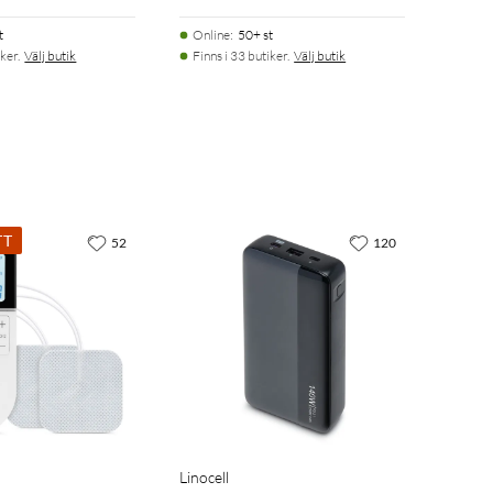
t
Online
:
50+ st
ker.
Välj butik
Finns i 33 butiker.
Välj butik
TT
52
120
Linocell