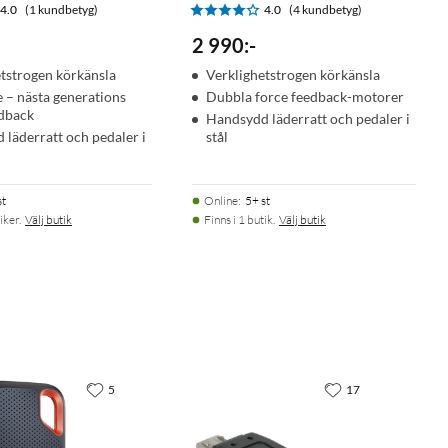
4.0
(1 kundbetyg)
4.0
(4 kundbetyg)
2 990
:
-
tstrogen körkänsla
Verklighetstrogen körkänsla
 – nästa generations
Dubbla force feedback-motorer
edback
Handsydd läderratt och pedaler i
läderratt och pedaler i
stål
st
Online
:
5+ st
iker.
Välj butik
Finns i 1 butik.
Välj butik
5
17