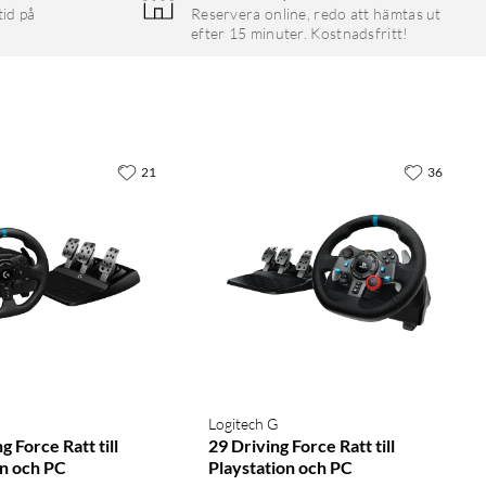
tid på
Reservera online, redo att hämtas ut
efter 15 minuter. Kostnadsfritt!
21
36
Logitech G
g Force Ratt till
29 Driving Force Ratt till
on och PC
Playstation och PC