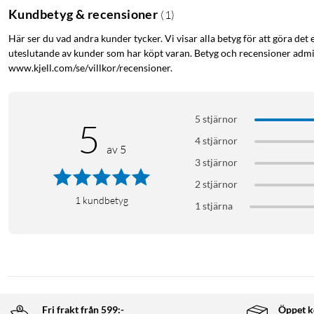
Kundbetyg & recensioner
(
1
)
Här ser du vad andra kunder tycker. Vi visar alla betyg för att göra det 
uteslutande av kunder som har köpt varan. Betyg och recensioner admin
www.kjell.com/se/villkor/recensioner.
5 stjärnor
5
4 stjärnor
av 5
3 stjärnor
2 stjärnor
1
kundbetyg
1 stjärna
Fri frakt från 599:-
Öppet k