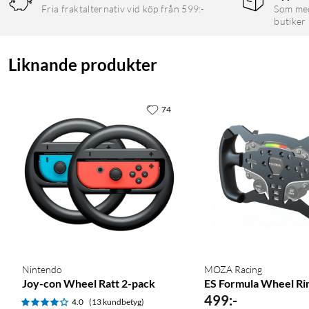
Fria fraktalternativ vid köp från 599:-
Som medl
butiker
Liknande produkter
74
Nintendo
MOZA Racing
Joy-con Wheel Ratt 2-pack
ES Formula Wheel R
499
:
-
4.0
(13 kundbetyg)