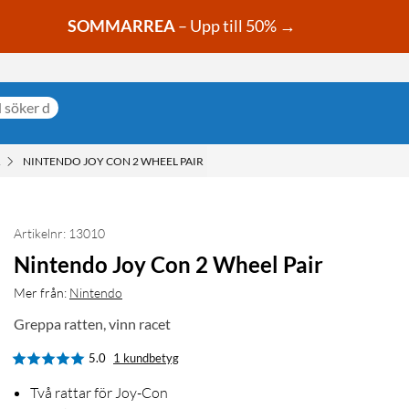
SOMMARREA
– Upp till 50% →
R
NINTENDO JOY CON 2 WHEEL PAIR
Artikelnr: 13010
Nintendo Joy Con 2 Wheel Pair
Mer från:
Nintendo
Greppa ratten, vinn racet
5.0
1 kundbetyg
Två rattar för Joy-Con