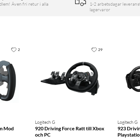
em! Även fri retur i alla
1-2 arbetsdagar leverans
lagervaror
2
29
Logitech G
Logitech G
im Mod
920 Driving Force Ratt till Xbox
923 Drivin
och PC
Playstati