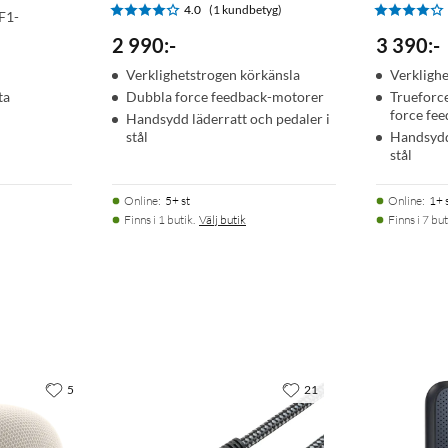
4.0
(1 kundbetyg)
F1-
2 990
:
-
3 390
:
-
Verklighetstrogen körkänsla
Verklighe
ta
Dubbla force feedback-motorer
Trueforce
force fe
Handsydd läderratt och pedaler i
stål
Handsydd 
stål
Online
:
5+ st
Online
:
1+ 
Finns i 1 butik.
Välj butik
Finns i 7 but
5
21