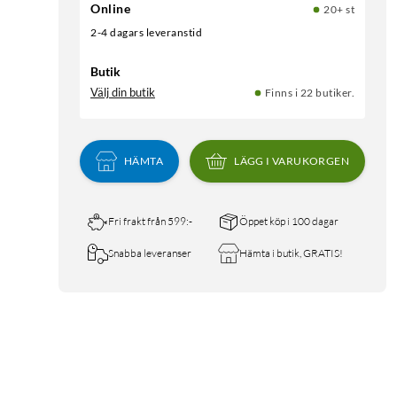
Online
20+ st
2-4 dagars leveranstid
Butik
Välj din butik
Finns i 22 butiker.
HÄMTA
LÄGG I VARUKORGEN
Fri frakt från 599:-
Öppet köp i 100 dagar
Snabba leveranser
Hämta i butik, GRATIS!