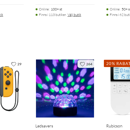
Online
:
100+ st
Online
:
50+ s
tik
Finns i 113 butiker.
Välj butik
Finns i 62 buti
20% RABA
29
264
Ledsavers
Rubicson