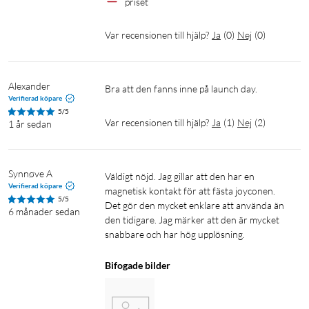
priset
GameChat är en ny funktion som gör det enkelt att prata med
vänner direkt från konsolen. Med en enkel knapptryckning får
Var recensionen till hjälp?
Ja
(
0
)
Nej
(
0
)
du tillgång till röstchatt, oavsett vilket spel du spelar.
Inbyggda mikrofoner med brus- och ekoreducering
säkerställer att du hörs tydligt. För ännu mer interaktivitet
Alexander
Bra att den fanns inne på launch day.
kan du koppla in den kompatibla Nintendo Switch 2-kameran
Verifierad köpare
(säljs separat) för att hålla videosamtal med upp till fyra
5/5
Var recensionen till hjälp?
Ja
(
1
)
Nej
(
2
)
personer – helt utan externa appar.
1 år sedan
Ultrasmidiga prestanda
Synnøve A
Väldigt nöjd. Jag gillar att den har en 
Nintendo Switch 2 är utrustad med en kraftfull, anpassad
Verifierad köpare
magnetisk kontakt för att fästa joyconen. 
NVIDIA Tegra-processor som ger snabbare laddningstider,
5/5
Det gör den mycket enklare att använda än 
6 månader sedan
högre upplösning och jämnare bildfrekvenser än tidigare
den tidigare. Jag märker att den är mycket 
generation. Spela i upp till 4K vid 60 fps i dockat läge, eller njut
snabbare och har hög upplösning.
av 120 fps i QHD-upplösning. Den avancerade kylningen gör
att du kan spela längre med stabil prestanda, oavsett var du
Bifogade bilder
befinner dig.