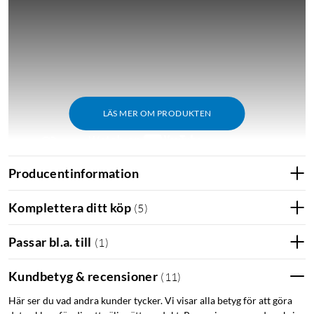
LÄS MER OM PRODUKTEN
Producentinformation
Komplettera ditt köp
(
5
)
Mario Kart World
Mario Kart World är det mest omfattande spelet i serien,
Passar bl.a. till
(
1
)
exklusivt för Nintendo Switch 2. Utforska en öppen värld med
klassiska miljöer som Svampriket och Donkey Kongs djungel,
Kundbetyg & recensioner
(
11
)
komplett med dynamiskt väder och dag-natt-cykel. Spelet
innehåller nya lägen som Knockout Tour och Free Roam, samt
Här ser du vad andra kunder tycker. Vi visar alla betyg för att göra