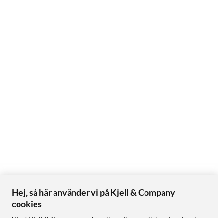
Ultra High Speed HDMI™-kabel
Nintendo Switch 2 viktig information-broschyr
Hej, så här använder vi på Kjell & Company
cookies