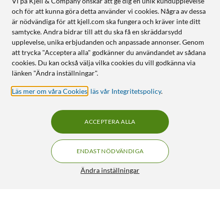
Vi på Kjell & Company önskar att ge dig en unik kundupplevelse
och för att kunna göra detta använder vi cookies. Några av dessa
är nödvändiga för att kjell.com ska fungera och kräver inte ditt
samtycke. Andra bidrar till att du ska få en skräddarsydd
upplevelse, unika erbjudanden och anpassade annonser. Genom
att trycka "Acceptera alla" godkänner du användandet av sådana
cookies. Du kan också välja vilka cookies du vill godkänna via
länken "Ändra inställningar".
Läs mer om våra Cookies
,
läs vår Integritetspolicy
.
ACCEPTERA ALLA
ENDAST NÖDVÄNDIGA
Ändra inställningar
Nintendo Switch 2 Spelkonsol 7,9" med Mario Kart
FRI FRAKT
World Bundle
6 690:-
5/5