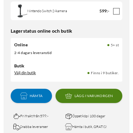
599
:
-
Nintendo Switch 2-kamera
Lagerstatus online och butik
Online
5+ st
2-4 dagars leveranstid
Butik
Välj din butik
Finns i 9 butiker.
HÄMTA
LÄGG I VARUKORGEN
Fri frakt från 599:-
Öppet köp i 100 dagar
Snabba leveranser
Hämta i butik, GRATIS!