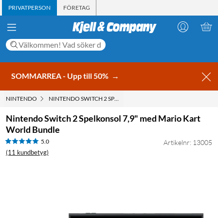
PRIVATPERSON
FÖRETAG
SOMMARREA - Upp till 50%
→
NINTENDO
NINTENDO SWITCH 2 SPELKONSOL 7,9" MED MARIO KART W
Nintendo Switch 2 Spelkonsol 7,9" med Mario Kart
World Bundle
5.0
Artikelnr: 13005
(11 kundbetyg)