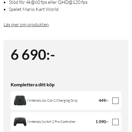
Stöd för 4k@60 fps eller QHD@120 fps
Spelet Mario Kart World
Läs mer om produkten
6 690
:
-
Komplettera ditt köp
449
:
-
Nintendo Joy Con 2 Charging Grip
1 090
:
-
Nintendo Switch 2 Pro Controller