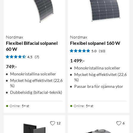
Nordmax
Nordmax
Flexibel Bifacial solpanel
Flexibel solpanel 160 W
60 W
5.0
(10)
4.5
(7)
1 499
:
-
749
:
-
Monokristallina solceller
Monokristallina solceller
Mycket hög effektivitet (22,6
%)
Mycket hög effektivitet (22,6
%)
Passar bra för ojämna ytor
Dubbelsidig (bifacial-teknik)
Online
:
5+ st
Online
:
5+ st
12
6