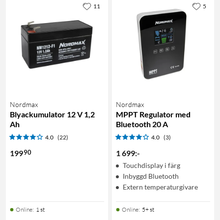
11
5
Nordmax
Nordmax
Blyackumulator 12 V 1,2
MPPT Regulator med
Ah
Bluetooth 20 A
4.0
(22)
4.0
(3)
90
199
1 699
:
-
Touchdisplay i färg
Inbyggd Bluetooth
Extern temperaturgivare
Online
:
1 st
Online
:
5+ st