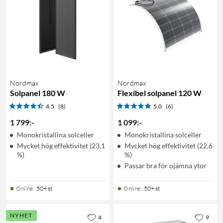
Nordmax
Nordmax
Solpanel 180 W
Flexibel solpanel 120 W
4.5
(8)
5.0
(6)
1 799
:
-
1 099
:
-
Monokristallina solceller
Monokristallina solceller
Mycket hög effektivitet (23,1
Mycket hög effektivitet (22,6
%)
%)
Passar bra för ojämna ytor
Online
:
50+ st
Online
:
50+ st
NYHET
4
9