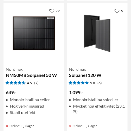
29
6
Nordmax
Nordmax
NM50MB Solpanel 50 W
Solpanel 120 W
4.5
(7)
5.0
(6)
649
:
-
1 099
:
-
Monokristallina celler
Monokristallina solceller
Hög verkningsgrad
Mycket hög effektivitet (23,1
%)
Stabil uteffekt
Online
:
Ej i lager
Online
:
Ej i lager