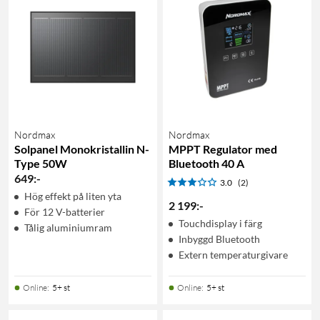
Nordmax
Nordmax
Solpanel Monokristallin N-
MPPT Regulator med
Type 50W
Bluetooth 40 A
649
:
-
3.0
(2)
Hög effekt på liten yta
2 199
:
-
För 12 V-batterier
Touchdisplay i färg
Tålig aluminiumram
Inbyggd Bluetooth
Extern temperaturgivare
Online
:
5+ st
Online
:
5+ st