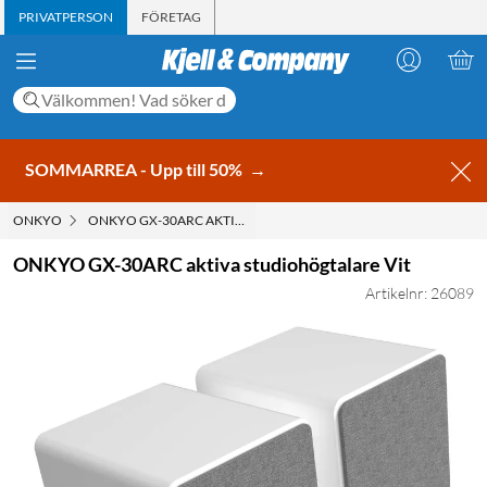
PRIVATPERSON
FÖRETAG
SOMMARREA - Upp till 50%
→
ONKYO
ONKYO GX-30ARC AKTIVA STUDIOHÖGTALARE VIT
ONKYO GX-30ARC aktiva studiohögtalare Vit
Artikelnr: 26089