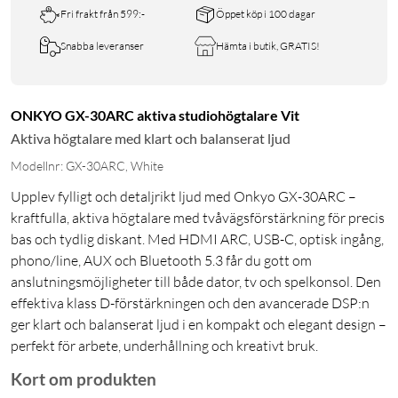
Fri frakt från 599:-
Öppet köp i 100 dagar
Snabba leveranser
Hämta i butik, GRATIS!
ONKYO GX-30ARC aktiva studiohögtalare Vit
Aktiva högtalare med klart och balanserat ljud
Modellnr: GX-30ARC, White
Upplev fylligt och detaljrikt ljud med Onkyo GX-30ARC –
kraftfulla, aktiva högtalare med tvåvägsförstärkning för precis
bas och tydlig diskant. Med HDMI ARC, USB-C, optisk ingång,
phono/line, AUX och Bluetooth 5.3 får du gott om
anslutningsmöjligheter till både dator, tv och spelkonsol. Den
effektiva klass D-förstärkningen och den avancerade DSP:n
ger klart och balanserat ljud i en kompakt och elegant design –
perfekt för arbete, underhållning och kreativt bruk.
Kort om produkten