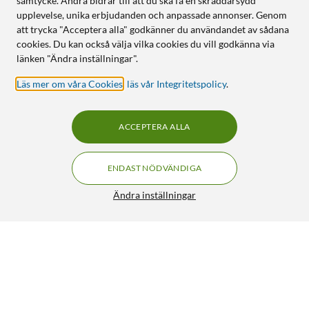
samtycke. Andra bidrar till att du ska få en skräddarsydd
upplevelse, unika erbjudanden och anpassade annonser. Genom
att trycka "Acceptera alla" godkänner du användandet av sådana
cookies. Du kan också välja vilka cookies du vill godkänna via
länken "Ändra inställningar".
Läs mer om våra Cookies
,
läs vår Integritetspolicy
.
ACCEPTERA ALLA
ENDAST NÖDVÄNDIGA
Ändra inställningar