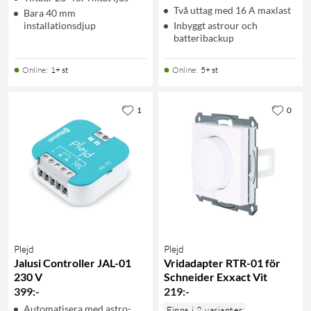
Två uttag med 16 A maxlast
Bara 40 mm
installationsdjup
Inbyggt astrour och
batteribackup
Online
:
1+ st
Online
:
5+ st
1
0
Plejd
Plejd
Jalusi Controller JAL-01
Vridadapter RTR-01 för
230 V
Schneider Exxact Vit
399
:
-
219
:
-
Automatisera med astro-
Finns i 2 varianter