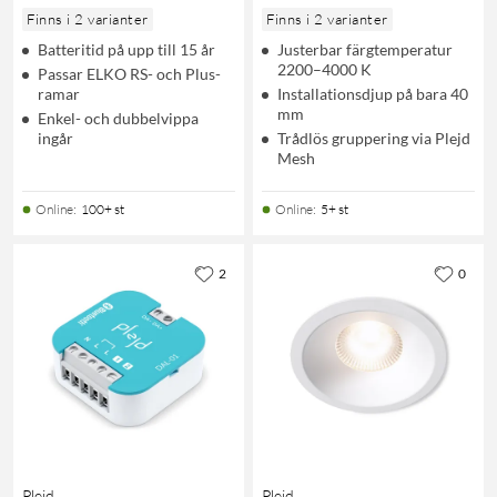
Finns i 2 varianter
Finns i 2 varianter
Batteritid på upp till 15 år
Justerbar färgtemperatur
2200–4000 K
Passar ELKO RS- och Plus-
ramar
Installationsdjup på bara 40
mm
Enkel- och dubbelvippa
ingår
Trådlös gruppering via Plejd
Mesh
Online
:
100+ st
Online
:
5+ st
2
0
Plejd
Plejd