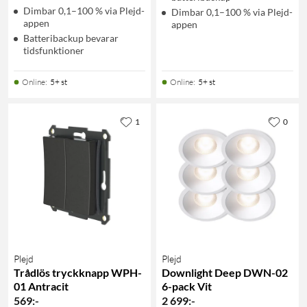
Dimbar 0,1–100 % via Plejd-
Dimbar 0,1–100 % via Plejd-
appen
appen
Batteribackup bevarar
tidsfunktioner
Online
:
5+ st
Online
:
5+ st
1
0
Plejd
Plejd
Trådlös tryckknapp WPH-
Downlight Deep DWN-02
01 Antracit
6-pack Vit
569
:
-
2 699
:
-