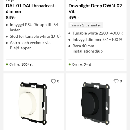
DAL-01 DALI broadcast-
Downlight Deep DWN-02
dimmer
Vit
849
:
-
499
:
-
Inbyggd PSU för upp till 64
Finns i 2 varianter
laster
Tunable white 2200–4000 K
Stöd för tunable white (DT8)
Inbyggd dimmer, 0,1–100 %
Astro- och veckour via
Bara 40 mm
Plejd-appen
installationsdjup
Online
:
100+ st
Online
:
5+ st
0
0