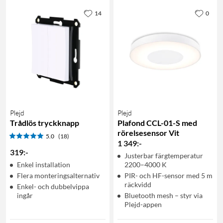
14
0
Plejd
Plejd
Trådlös tryckknapp
Plafond CCL-01-S med
rörelsesensor Vit
5.0
(18)
1 349
:
-
319
:
-
Justerbar färgtemperatur
Enkel installation
2200–4000 K
Flera monteringsalternativ
PIR- och HF-sensor med 5 m
räckvidd
Enkel- och dubbelvippa
ingår
Bluetooth mesh – styr via
Plejd-appen