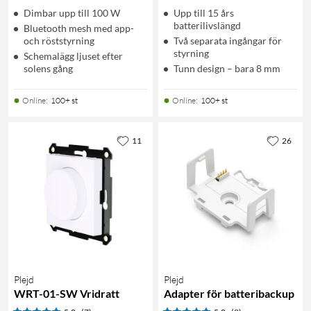
Dimbar upp till 100 W
Upp till 15 års
batterilivslängd
Bluetooth mesh med app-
och röststyrning
Två separata ingångar för
styrning
Schemalägg ljuset efter
solens gång
Tunn design – bara 8 mm
Online
:
100+ st
Online
:
100+ st
11
26
Plejd
Plejd
WRT-01-SW Vridratt
Adapter för batteribackup