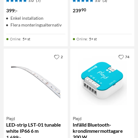
5.0
(7)
5.0
(3)
90
399
:
-
239
Enkel installation
Flera monteringsalternativ
Online
:
5+ st
Online
:
5+ st
2
74
Plejd
Plejd
LED-strip LST-01 tunable
Infälld Bluetooth-
white IP66 6 m
krondimmermottagare
200 W
1 699
:
-