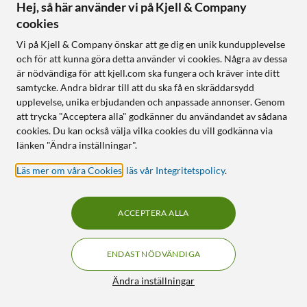
Justerbar färgtemperatur
Hej, så här använder vi på Kjell & Company
Tiltbar 28° för riktat ljus
2200–4000 K
Bara 40 mm
cookies
Dimbar 0,1–100 % via Plejd-
installationsdjup
Vi på Kjell & Company önskar att ge dig en unik kundupplevelse
appen
och för att kunna göra detta använder vi cookies. Några av dessa
Batteribackup bevarar
tidsfunktioner
är nödvändiga för att kjell.com ska fungera och kräver inte ditt
samtycke. Andra bidrar till att du ska få en skräddarsydd
upplevelse, unika erbjudanden och anpassade annonser. Genom
Online
:
5+ st
Online
:
5+ st
att trycka "Acceptera alla" godkänner du användandet av sådana
cookies. Du kan också välja vilka cookies du vill godkänna via
0
0
länken "Ändra inställningar".
Läs mer om våra Cookies
,
läs vår Integritetspolicy
.
ACCEPTERA ALLA
ENDAST NÖDVÄNDIGA
Filter
Plejd
Plejd
Ändra inställningar
Smart väggarmatur OUT-
Smart väggarmatur OUT-