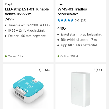
Plejd
Plejd
LED-strip LST-01 Tunable
WMS-01 Trådlös
White IP66 2 m
rörelsevakt
749
:
-
5.0
(27)
Tunable white 2200–4000 K
449
:
-
IP66 – tål fukt och stänk
Enkel styrning av belysning
Delbar i 50 mm-segment
Räckvidd på upp till 7 m
Upp till 10 års batteritid
Online
:
5+ st
Online
:
50+ st
244
12