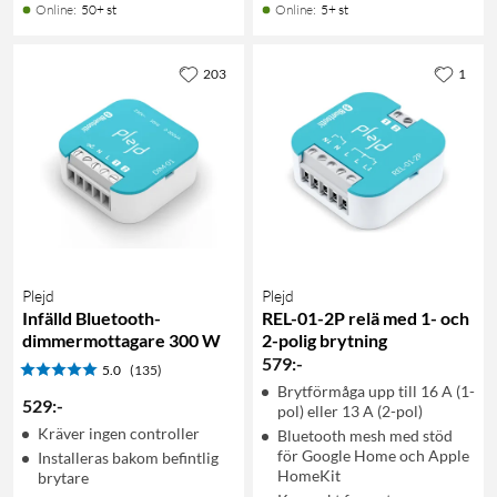
Online
:
50+ st
Online
:
5+ st
203
1
Plejd
Plejd
Infälld Bluetooth-
REL-01-2P relä med 1- och
dimmermottagare 300 W
2-polig brytning
579
:
-
5.0
(135)
Brytförmåga upp till 16 A (1-
529
:
-
pol) eller 13 A (2-pol)
Kräver ingen controller
Bluetooth mesh med stöd
för Google Home och Apple
Installeras bakom befintlig
HomeKit
brytare