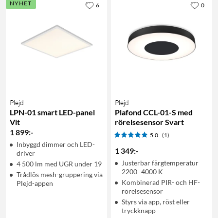
NYHET
6
0
Plejd
Plejd
LPN-01 smart LED-panel
Plafond CCL-01-S med
Vit
rörelsesensor Svart
1 899
:
-
5.0
(1)
Inbyggd dimmer och LED-
1 349
:
-
driver
Justerbar färgtemperatur
4 500 lm med UGR under 19
2200–4000 K
Trådlös mesh-gruppering via
Kombinerad PIR- och HF-
Plejd-appen
rörelsesensor
Styrs via app, röst eller
tryckknapp