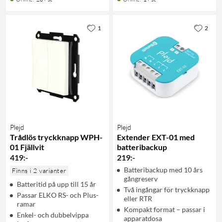
1
2
Plejd
Plejd
Trådlös tryckknapp WPH-
Extender EXT-01 med
01 Fjällvit
batteribackup
419
:
-
219
:
-
Batteribackup med 10 års
Finns i 2 varianter
gångreserv
Batteritid på upp till 15 år
Två ingångar för tryckknapp
Passar ELKO RS- och Plus-
eller RTR
ramar
Kompakt format – passar i
Enkel- och dubbelvippa
apparatdosa