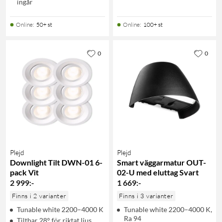
ingår
Online
:
50+ st
Online
:
100+ st
0
0
Plejd
Plejd
Downlight Tilt DWN-01 6-
Smart väggarmatur OUT-
pack Vit
02-U med eluttag Svart
2 999
:
-
1 669
:
-
Finns i 2 varianter
Finns i 3 varianter
Tunable white 2200–4000 K
Tunable white 2200–4000 K,
Ra 94
Tiltbar 28° för riktat ljus