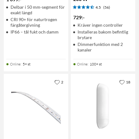
Delbar i 50 mm-segment för
4.5
(56)
exakt längd
729
:
-
CRI 90+ för naturtrogen
färgåtergivning
Kräver ingen controller
IP66 – tål fukt och damm
Installeras bakom befintlig
brytare
Dimmerfunktion med 2
kanaler
Online
:
5+ st
Online
:
100+ st
2
18