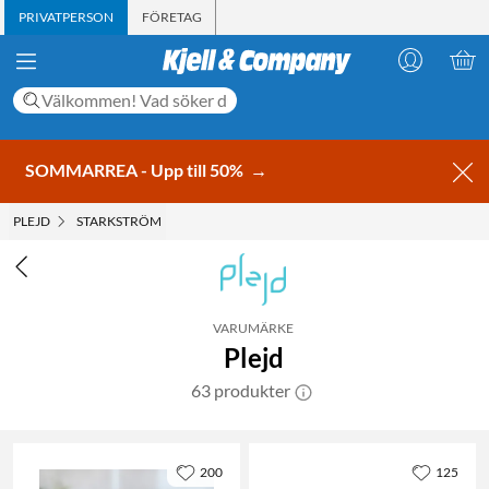
PRIVATPERSON
FÖRETAG
SOMMARREA - Upp till 50%
→
PLEJD
STARKSTRÖM
VARUMÄRKE
Plejd
63 produkter
200
125