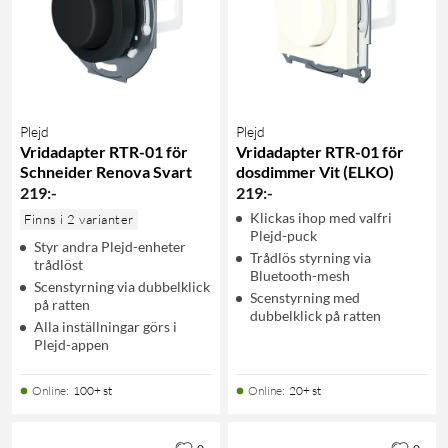
Plejd
Plejd
Vridadapter RTR-01 för
Vridadapter RTR-01 för
Schneider Renova Svart
dosdimmer Vit (ELKO)
219
:
-
219
:
-
Klickas ihop med valfri
Finns i 2 varianter
Plejd-puck
Styr andra Plejd-enheter
Trådlös styrning via
trådlöst
Bluetooth-mesh
Scenstyrning via dubbelklick
Scenstyrning med
på ratten
dubbelklick på ratten
Alla inställningar görs i
Plejd-appen
Online
:
100+ st
Online
:
20+ st