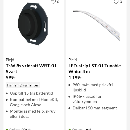
0
3
Plejd
Plejd
Trådlös vridratt WRT-01
LED-strip LST-01 Tunable
Svart
White 4 m
599
:
-
1 199
:
-
960 lm/m med prickfri
Finns i 2 varianter
ljusbild
Upp till 15 års batteritid
IP66-klassad för
Kompatibel med HomeKit,
våtutrymmen
Google och Alexa
Delbar i 50 mm-segment
Monteras med tejp, skruv
eller i dosa
Online
:
20+ st
Online
:
1+ st