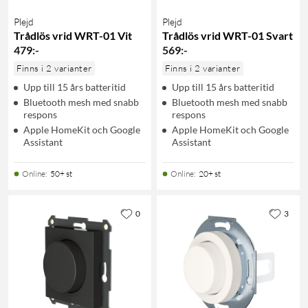
Plejd
Plejd
Trådlös vrid WRT-01 Vit
Trådlös vrid WRT-01 Svart
479
:
-
569
:
-
Finns i 2 varianter
Finns i 2 varianter
Upp till 15 års batteritid
Upp till 15 års batteritid
Bluetooth mesh med snabb
Bluetooth mesh med snabb
respons
respons
Apple HomeKit och Google
Apple HomeKit och Google
Assistant
Assistant
Online
:
50+ st
Online
:
20+ st
0
3