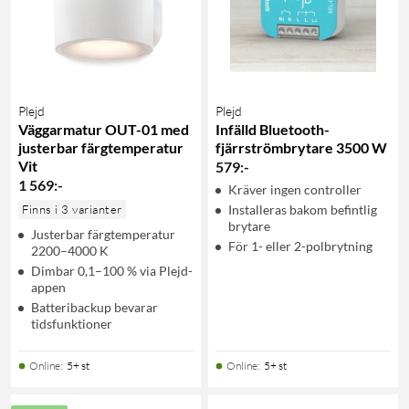
Plejd
Plejd
Väggarmatur OUT-01 med
Infälld Bluetooth-
justerbar färgtemperatur
fjärrströmbrytare 3500 W
Vit
579
:
-
1 569
:
-
Kräver ingen controller
Finns i 3 varianter
Installeras bakom befintlig
brytare
Justerbar färgtemperatur
För 1- eller 2-polbrytning
2200–4000 K
Dimbar 0,1–100 % via Plejd-
appen
Batteribackup bevarar
tidsfunktioner
Online
:
5+ st
Online
:
5+ st