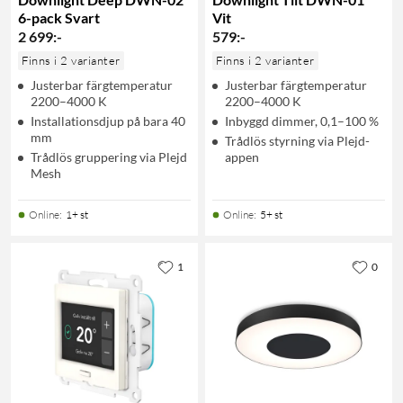
6-pack Svart
Vit
2 699
:
-
579
:
-
Finns i 2 varianter
Finns i 2 varianter
Justerbar färgtemperatur
Justerbar färgtemperatur
2200–4000 K
2200–4000 K
Installationsdjup på bara 40
Inbyggd dimmer, 0,1–100 %
mm
Trådlös styrning via Plejd-
Trådlös gruppering via Plejd
appen
Mesh
Online
:
1+ st
Online
:
5+ st
1
0