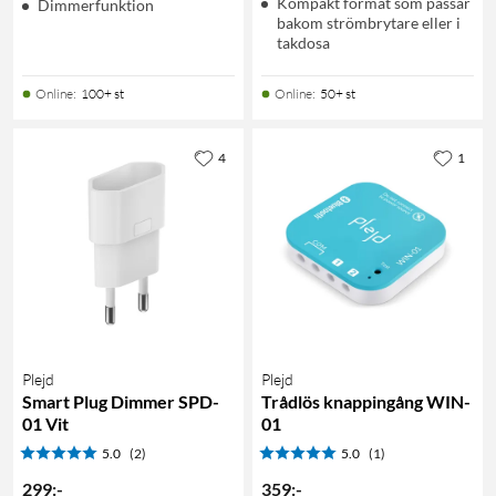
Kompakt format som passar
Dimmerfunktion
bakom strömbrytare eller i
takdosa
Online
:
100+ st
Online
:
50+ st
4
1
Plejd
Plejd
Smart Plug Dimmer SPD-
Trådlös knappingång WIN-
01 Vit
01
5.0
(2)
5.0
(1)
299
:
-
359
:
-