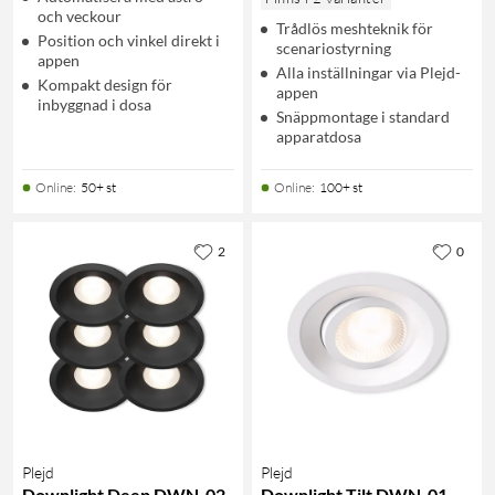
och veckour
Trådlös meshteknik för
Position och vinkel direkt i
scenariostyrning
appen
Alla inställningar via Plejd-
Kompakt design för
appen
inbyggnad i dosa
Snäppmontage i standard
apparatdosa
Online
:
50+ st
Online
:
100+ st
2
0
Plejd
Plejd
Downlight Deep DWN-02
Downlight Tilt DWN-01