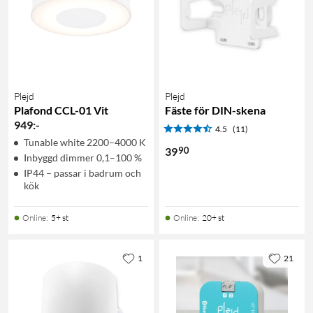
Plejd
Plejd
Plafond CCL-01 Vit
Fäste för DIN-skena
949
:
-
4.5
(11)
Tunable white 2200–4000 K
90
39
Inbyggd dimmer 0,1–100 %
IP44 – passar i badrum och
kök
Online
:
5+ st
Online
:
20+ st
1
21