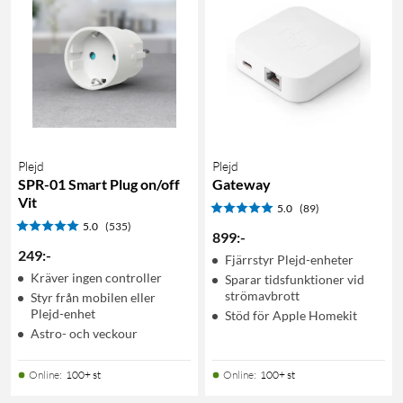
Plejd
Plejd
SPR-01 Smart Plug on/off
Gateway
Vit
5.0
(89)
5.0
(535)
899
:
-
249
:
-
Fjärrstyr Plejd-enheter
Kräver ingen controller
Sparar tidsfunktioner vid
strömavbrott
Styr från mobilen eller
Plejd-enhet
Stöd för Apple Homekit
Astro- och veckour
Online
:
100+ st
Online
:
100+ st