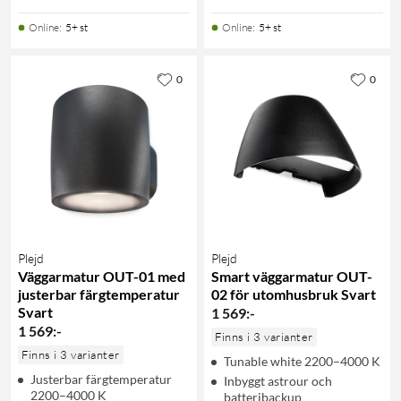
Online
:
5+ st
Online
:
5+ st
0
0
Plejd
Plejd
Väggarmatur OUT-01 med
Smart väggarmatur OUT-
justerbar färgtemperatur
02 för utomhusbruk Svart
Svart
1 569
:
-
1 569
:
-
Finns i 3 varianter
Finns i 3 varianter
Tunable white 2200–4000 K
Justerbar färgtemperatur
Inbyggt astrour och
2200–4000 K
batteribackup