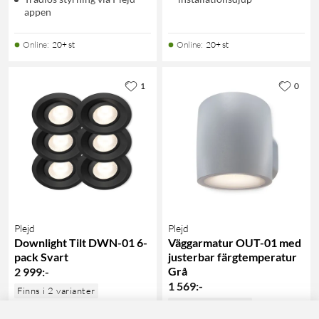
appen
Online
:
20+ st
Online
:
20+ st
1
0
Plejd
Plejd
Downlight Tilt DWN-01 6-
Väggarmatur OUT-01 med
pack Svart
justerbar färgtemperatur
Grå
2 999
:
-
1 569
:
-
Finns i 2 varianter
Finns i 3 varianter
Tunable white 2200–4000 K