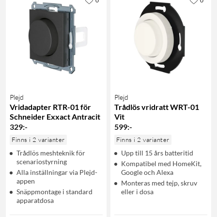
0
0
Plejd
Plejd
Vridadapter RTR-01 för
Trådlös vridratt WRT-01
Schneider Exxact Antracit
Vit
329
:
-
599
:
-
Finns i 2 varianter
Finns i 2 varianter
Trådlös meshteknik för
Upp till 15 års batteritid
scenariostyrning
Kompatibel med HomeKit,
Alla inställningar via Plejd-
Google och Alexa
appen
Monteras med tejp, skruv
Snäppmontage i standard
eller i dosa
apparatdosa