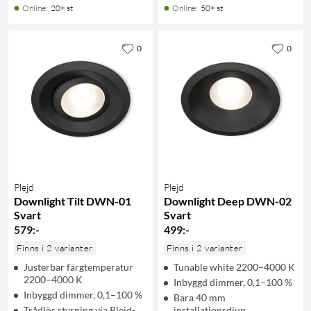
Online
:
20+ st
Online
:
50+ st
0
0
Plejd
Plejd
Downlight Tilt DWN-01
Downlight Deep DWN-02
Svart
Svart
579
:
-
499
:
-
Finns i 2 varianter
Finns i 2 varianter
Justerbar färgtemperatur
Tunable white 2200–4000 K
2200–4000 K
Inbyggd dimmer, 0,1–100 %
Inbyggd dimmer, 0,1–100 %
Bara 40 mm
Trådlös styrning via Plejd-
installationsdjup