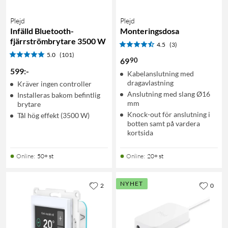
Plejd
Plejd
Infälld Bluetooth-
Monteringsdosa
fjärrströmbrytare 3500 W
4.5
(3)
5.0
(101)
90
69
599
:
-
Kabelanslutning med
dragavlastning
Kräver ingen controller
Anslutning med slang Ø16
Installeras bakom befintlig
mm
brytare
Knock-out för anslutning i
Tål hög effekt (3500 W)
botten samt på vardera
kortsida
Online
:
50+ st
Online
:
20+ st
NYHET
2
0