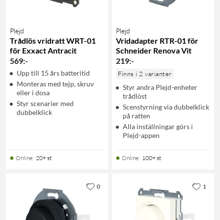
Plejd
Plejd
Trådlös vridratt WRT-01
Vridadapter RTR-01 för
för Exxact Antracit
Schneider Renova Vit
569
:
-
219
:
-
Upp till 15 års batteritid
Finns i 2 varianter
Monteras med tejp, skruv
Styr andra Plejd-enheter
eller i dosa
trådlöst
Styr scenarier med
Scenstyrning via dubbelklick
dubbelklick
på ratten
Alla inställningar görs i
Plejd-appen
Online
:
20+ st
Online
:
100+ st
0
1