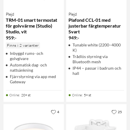
Plejd
Plejd
TRM-01 smart termostat
Plafond CCL-01 med
för golvvärme (Studio)
justerbar färgtemperatur
Studio, vit
Svart
959
:
-
949
:
-
Tunable white (2200–4000
Finns i 2 varianter
K)
Inbyggd rums- och
Trådlös styrning via
golvgivare
Bluetooth mesh
Automatisk dag- och
IP44 – passar i badrum och
nattsänkning
hall
Fjärrstyrning via app med
Gateway
Online
:
20+ st
Online
:
5+ st
4
25