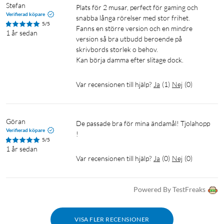
Stefan
plats för 2 musar, perfect för gaming och 
Verifierad köpare
snabba långa rörelser med stor frihet. 

5/5
Fanns en större version och en mindre 
1 år sedan
version så bra utbudd beroende på 
skrivbords storlek o behov.

Kan börja damma efter slitage dock. 
Var recensionen till hjälp?
Ja
(
1
)
Nej
(
0
)
Göran
De passade bra för mina ändamål! Tjolahopp 
Verifierad köpare
!
5/5
1 år sedan
Var recensionen till hjälp?
Ja
(
0
)
Nej
(
0
)
Powered By TestFreaks
VISA FLER RECENSIONER