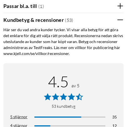
Passar bl.a. till
(
1
)
Kundbetyg & recensioner
(
53
)
Här ser du vad andra kunder tycker. Vi visar alla betyg för att göra
det enklare för dig att välja rätt produkt. Recensionerna nedan skrivs
uteslutande av kunder som har köpt varan. Betyg och recensioner
administreras av TestFreaks. Läs mer om villkor för publicering här
www.kjell.com/se/villkor/recensioner.
4.5
av 5
53
kundbetyg
5 stjärnor
35
4 stjärnor
12