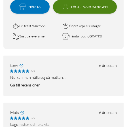
HÄMTA
LÄGG I VARUKORGEN
Fri frakt från 599:-
Öppet köp i 100 dagar
Snabba leveranser
Hämta i butik, GRATIS!
tony
6 år sedan
5/5
Nu kan man hålla sej på mattan....
Gå till recensionen
Mats
6 år sedan
5/5
Lagom stor och bra yta.