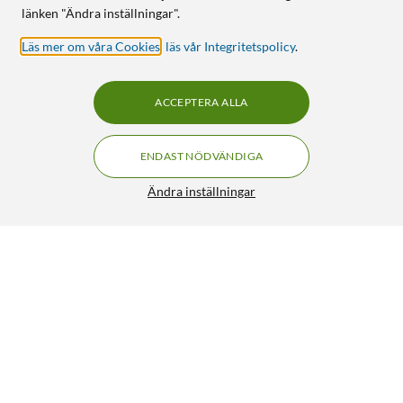
länken "Ändra inställningar".
Läs mer om våra Cookies
,
läs vår Integritetspolicy
.
ACCEPTERA ALLA
ENDAST NÖDVÄNDIGA
Ändra inställningar
Plexgear Musmatta Z1
89:90
4.5/5
HÄMTA
LÄGG I VARUKORGEN