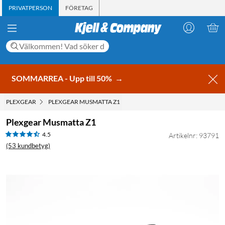
PRIVATPERSON
FÖRETAG
SOMMARREA - Upp till 50%
→
PLEXGEAR
PLEXGEAR MUSMATTA Z1
Plexgear Musmatta Z1
4.5
Artikelnr: 93791
(53 kundbetyg)