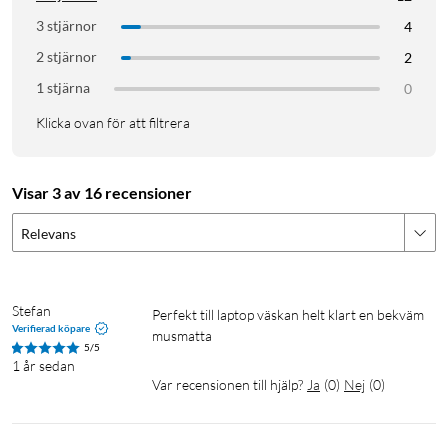
3 stjärnor
4
2 stjärnor
2
1 stjärna
0
Klicka ovan för att filtrera
Visar 3 av 16 recensioner
Relevans
Stefan
perfekt till laptop väskan helt klart en bekväm 
Verifierad köpare
musmatta
5/5
1 år sedan
Var recensionen till hjälp?
Ja
(
0
)
Nej
(
0
)