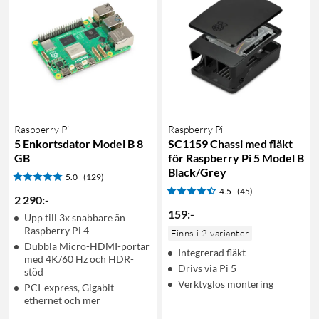
Raspberry Pi
Raspberry Pi
5 Enkortsdator Model B 8
SC1159 Chassi med fläkt
GB
för Raspberry Pi 5 Model B
Black/Grey
5.0
(129)
4.5
(45)
2 290
:
-
159
:
-
Upp till 3x snabbare än
Raspberry Pi 4
Finns i 2 varianter
Dubbla Micro-HDMI-portar
Integrerad fläkt
med 4K/60 Hz och HDR-
Drivs via Pi 5
stöd
Verktyglös montering
PCI-express, Gigabit-
ethernet och mer