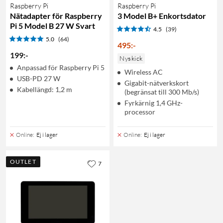
Raspberry Pi
Raspberry Pi
Nätadapter för Raspberry
3 Model B+ Enkortsdator
Pi 5 Model B 27 W Svart
4.5
(39)
5.0
(64)
495
:
-
199
:
-
Nyskick
Anpassad för Raspberry Pi 5
Wireless AC
USB-PD 27 W
Gigabit-nätverkskort
Kabellängd: 1,2 m
(begränsat till 300 Mb/s)
Fyrkärnig 1,4 GHz-
processor
Online
:
Ej i lager
Online
:
Ej i lager
OUTLET
7