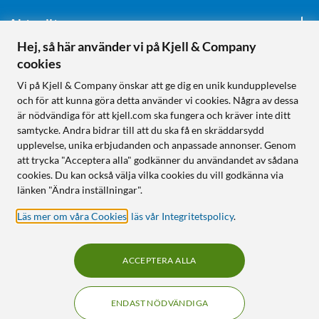
Aktuellt
Hej, så här använder vi på Kjell & Company
cookies
Följ oss
Vi på Kjell & Company önskar att ge dig en unik kundupplevelse
och för att kunna göra detta använder vi cookies. Några av dessa
är nödvändiga för att kjell.com ska fungera och kräver inte ditt
samtycke. Andra bidrar till att du ska få en skräddarsydd
Handla från:
upplevelse, unika erbjudanden och anpassade annonser. Genom
att trycka "Acceptera alla" godkänner du användandet av sådana
Sverige
cookies. Du kan också välja vilka cookies du vill godkänna via
Norge
länken "Ändra inställningar".
Läs mer om våra Cookies
,
läs vår Integritetspolicy
.
ACCEPTERA ALLA
ENDAST NÖDVÄNDIGA
KUNSKAP OCH TILLBEHÖR TILL