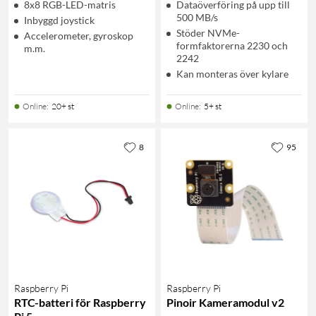
8x8 RGB-LED-matris
Dataöverföring på upp till
500 MB/s
Inbyggd joystick
Stöder NVMe-
Accelerometer, gyroskop
formfaktorerna 2230 och
m.m.
2242
Kan monteras över kylare
Online
:
20+ st
Online
:
5+ st
8
95
Raspberry Pi
Raspberry Pi
RTC-batteri för Raspberry
Pinoir Kameramodul v2