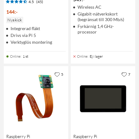
4.5
(45)
Wireless AC
144
:
-
Gigabit-nätverkskort
(begränsat till 300 Mb/s)
Nyskick
Fyrkärnig 1,4 GHz-
Integrerad fläkt
processor
Drivs via Pi 5
Verktyglös montering
Online
:
1 st
Online
:
Ej i lager
5
7
Raspberry Pi
Raspberry Pi