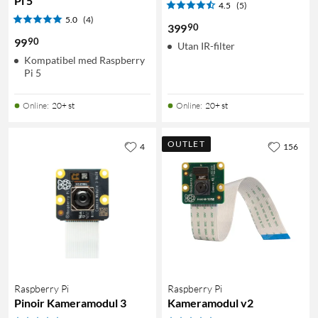
Pi 5
4.5
(5)
5.0
(4)
90
399
90
99
Utan IR-filter
Kompatibel med Raspberry
Pi 5
Online
:
20+ st
Online
:
20+ st
OUTLET
4
156
Raspberry Pi
Raspberry Pi
Pinoir Kameramodul 3
Kameramodul v2