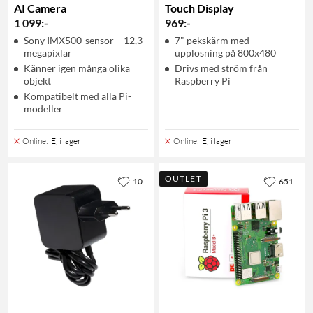
AI Camera
Touch Display
1 099
:
-
969
:
-
Sony IMX500-sensor – 12,3
7" pekskärm med
megapixlar
upplösning på 800x480
Känner igen många olika
Drivs med ström från
objekt
Raspberry Pi
Kompatibelt med alla Pi-
modeller
Online
:
Ej i lager
Online
:
Ej i lager
OUTLET
10
651