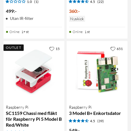
1.0
(1)
4.5
(22)
499
:
-
360
:
-
Utan IR-filter
Nyskick
Online
:
1+ st
Online
:
1 st
OUTLET
15
651
Raspberry Pi
Raspberry Pi
SC1159 Chassi med fläkt
3 Model B+ Enkortsdator
för Raspberry Pi 5 Model B
4.5
(39)
Red/White
549
:
-