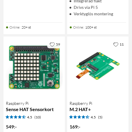
Integrerad fläkt
Drivs via Pi 5
Verktyglös montering
Online
:
20+ st
Online
:
100+ st
59
11
Raspberry Pi
Raspberry Pi
Sense HAT Sensorkort
M.2 HAT+
4.5
(10)
4.5
(5)
549
:
-
169
:
-