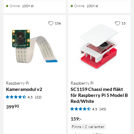
Online
:
100+ st
Online
:
100+ st
156
15
Raspberry Pi
Raspberry Pi
Kameramodul v2
SC1159 Chassi med fläkt
för Raspberry Pi 5 Model B
4.5
(22)
Red/White
90
399
4.5
(45)
159
:
-
Finns i 2 varianter