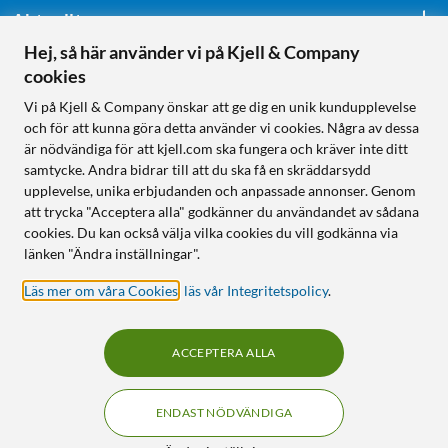
Aktuellt
Hej, så här använder vi på Kjell & Company
cookies
Följ oss
Vi på Kjell & Company önskar att ge dig en unik kundupplevelse
och för att kunna göra detta använder vi cookies. Några av dessa
är nödvändiga för att kjell.com ska fungera och kräver inte ditt
samtycke. Andra bidrar till att du ska få en skräddarsydd
Handla från:
upplevelse, unika erbjudanden och anpassade annonser. Genom
att trycka "Acceptera alla" godkänner du användandet av sådana
Sverige
cookies. Du kan också välja vilka cookies du vill godkänna via
Norge
länken "Ändra inställningar".
Läs mer om våra Cookies
,
läs vår Integritetspolicy
.
ACCEPTERA ALLA
ENDAST NÖDVÄNDIGA
KUNSKAP OCH TILLBEHÖR TILL
HEMELEKTRONIK
Filter