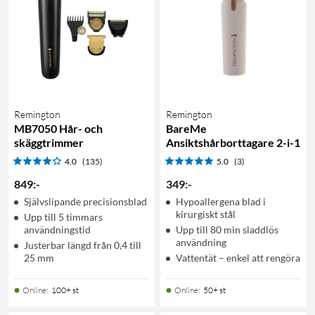
Remington
Remington
MB7050 Hår- och
BareMe
skäggtrimmer
Ansiktshårborttagare 2-i-1
4.0
(135)
5.0
(3)
849
:
-
349
:
-
Självslipande precisionsblad
Hypoallergena blad i
kirurgiskt stål
Upp till 5 timmars
användningstid
Upp till 80 min sladdlös
användning
Justerbar längd från 0,4 till
25 mm
Vattentät – enkel att rengöra
Online
:
100+ st
Online
:
50+ st