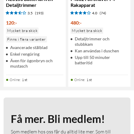
Detaljtrimmer
Rakapparat
3.5
(193)
4.0
(74)
120
:
-
480
:
-
Mycket bra skick
Mycket bra skick
Detaljtrimmer och
Finns i flera varianter
stubbkam
Avancerade stålblad
Kan användas i duschen
Enkel rengöring
Upp till 50 minuter
Även för ögonbryn och
batteritid
mustasch
Online
:
1 st
Online
:
1 st
Få mer. Bli medlem!
Som medlem hos oss får du alltid lite mer. Som till