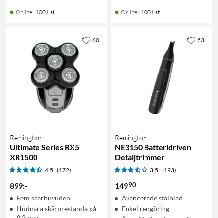
Online
:
100+ st
Online
:
100+ st
60
53
Remington
Remington
Ultimate Series RX5
NE3150 Batteridriven
XR1500
Detaljtrimmer
4.5
(172)
3.5
(193)
90
899
:
-
149
Fem skärhuvuden
Avancerade stålblad
Hudnära skärprestanda på
Enkel rengöring
0,2 mm