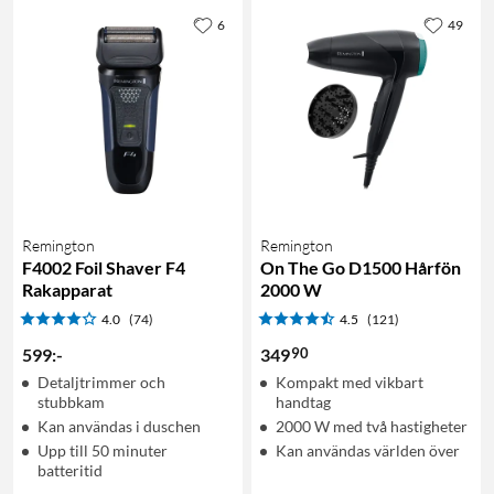
6
49
Remington
Remington
F4002 Foil Shaver F4
On The Go D1500 Hårfön
Rakapparat
2000 W
4.0
(74)
4.5
(121)
90
599
:
-
349
Detaljtrimmer och
Kompakt med vikbart
stubbkam
handtag
Kan användas i duschen
2000 W med två hastigheter
Upp till 50 minuter
Kan användas världen över
batteritid