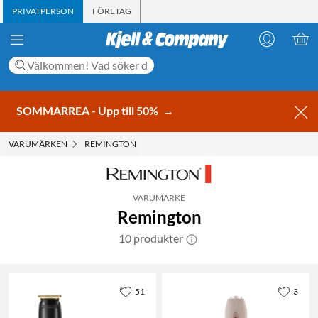
PRIVATPERSON
FÖRETAG
SOMMARREA - Upp till 50%
→
VARUMÄRKEN
REMINGTON
VARUMÄRKE
Remington
10 produkter
51
3