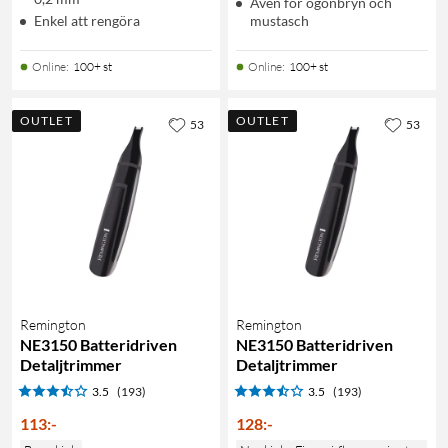
Även för ögonbryn och
Enkel att rengöra
mustasch
Online
:
100+ st
Online
:
100+ st
OUTLET
OUTLET
53
53
Remington
Remington
NE3150 Batteridriven
NE3150 Batteridriven
Detaljtrimmer
Detaljtrimmer
3.5
(193)
3.5
(193)
113
:
-
128
:
-