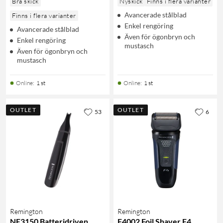
Bra skick
Nyskick
Finns i flera varianter
Avancerade stålblad
Finns i flera varianter
Enkel rengöring
Avancerade stålblad
Även för ögonbryn och
Enkel rengöring
mustasch
Även för ögonbryn och
mustasch
Online
:
1 st
Online
:
1 st
OUTLET
OUTLET
53
6
Remington
Remington
NE3150 Batteridriven
F4002 Foil Shaver F4