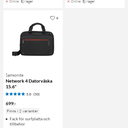
Online
:
Ej i lager
Online
:
Ej i lager
6
Samsonite
Network 4 Datorväska
15.6"
5.0
(50)
699
:
-
Finns i 2 varianter
Fack för surfplatta och
tillbehör