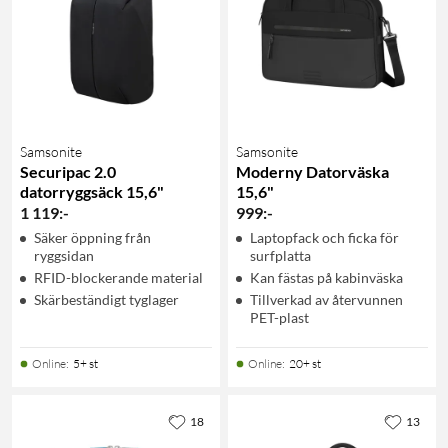
Samsonite
Samsonite
Securipac 2.0
Moderny Datorväska
datorryggsäck 15,6"
15,6"
1 119
:
-
999
:
-
Säker öppning från
Laptopfack och ficka för
ryggsidan
surfplatta
RFID-blockerande material
Kan fästas på kabinväska
Skärbeständigt tyglager
Tillverkad av återvunnen
PET-plast
Online
:
5+ st
Online
:
20+ st
18
13