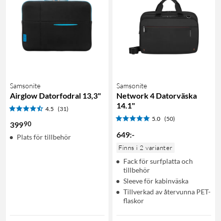
Samsonite
Samsonite
Airglow Datorfodral 13,3"
Network 4 Datorväska
14.1"
4.5
(31)
5.0
(50)
90
399
649
:
-
Plats för tillbehör
Finns i 2 varianter
Fack för surfplatta och
tillbehör
Sleeve för kabinväska
Tillverkad av återvunna PET-
flaskor