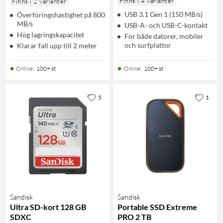
Finns i 4 varianter
Finns i 2 varianter
USB 3.1 Gen 1 (150 MB/s)
Överföringshastighet på 800
MB/s
USB-A- och USB-C-kontakt
Hög lagringskapacitet
För både datorer, mobiler
och surfplattor
Klarar fall upp till 2 meter
Online
:
100+ st
Online
:
100+ st
5
1
Sandisk
Sandisk
Ultra SD-kort 128 GB
Portable SSD Extreme
SDXC
PRO 2 TB