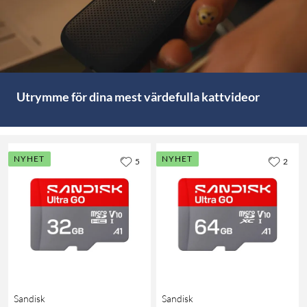
Utrymme för dina mest värdefulla kattvideor
NYHET
NYHET
5
2
Sandisk
Sandisk