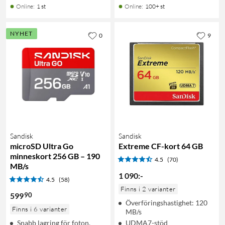
Online
:
1 st
Online
:
100+ st
NYHET
0
9
Sandisk
Sandisk
microSD Ultra Go
Extreme CF-kort 64 GB
minneskort 256 GB – 190
4.5
(70)
MB/s
1 090
:
-
4.5
(58)
Finns i 2 varianter
90
599
Överföringshastighet: 120
Finns i 6 varianter
MB/s
Snabb lagring för foton,
UDMA7-stöd