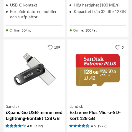
USB-C-kontakt
Hög hastighet (100 MB/s)
För både datorer, mobiler
Kapacitet från 32 till 512 GB
och surfplattor
Online
:
50+ st
Online
:
100+ st
109
5
Sandisk
Sandisk
iXpand Go USB-minne med
Extreme Plus Micro-SD-
Lightning-kontakt 128 GB
kort 128 GB
4.0
(192)
4.5
(229)