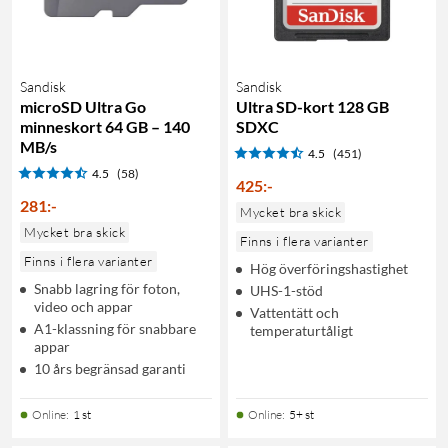
Sandisk
Sandisk
microSD Ultra Go
Ultra SD-kort 128 GB
minneskort 64 GB – 140
SDXC
MB/s
4.5
(451)
4.5
(58)
425
:
-
281
:
-
Mycket bra skick
Mycket bra skick
Finns i flera varianter
Finns i flera varianter
Hög överföringshastighet
Snabb lagring för foton,
UHS-1-stöd
video och appar
Vattentätt och
A1-klassning för snabbare
temperaturtåligt
appar
10 års begränsad garanti
Online
:
1 st
Online
:
5+ st