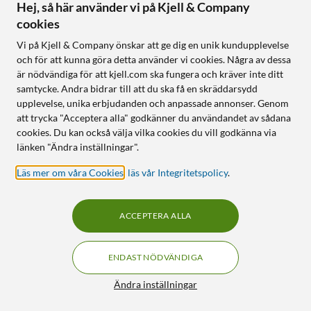
Hej, så här använder vi på Kjell & Company
4.5
(695)
4.5
(44)
cookies
224
:
-
499
:
-
Vi på Kjell & Company önskar att ge dig en unik kundupplevelse
Bra skick
Finns i 3 varianter
och för att kunna göra detta använder vi cookies. Några av dessa
USB 3.2 Gen 1
Finns i flera varianter
är nödvändiga för att kjell.com ska fungera och kräver inte ditt
USB-C-kontakt
USB 3.1 Gen 1 (150 MB/s)
samtycke. Andra bidrar till att du ska få en skräddarsydd
För både datorer, mobiler
upplevelse, unika erbjudanden och anpassade annonser. Genom
USB-A- och USB-C-kontakt
och surfplattor
att trycka "Acceptera alla" godkänner du användandet av sådana
För både datorer, mobiler
och surfplattor
cookies. Du kan också välja vilka cookies du vill godkänna via
länken "Ändra inställningar".
Online
:
1+ st
Online
:
50+ st
Läs mer om våra Cookies
,
läs vår Integritetspolicy
.
OUTLET
22
13
ACCEPTERA ALLA
ENDAST NÖDVÄNDIGA
Filter
Ändra inställningar