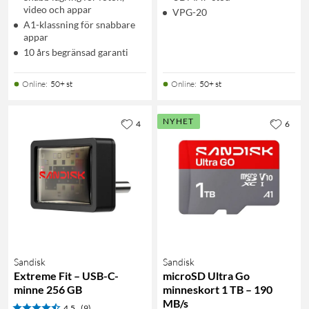
video och appar
VPG-20
A1-klassning för snabbare
appar
10 års begränsad garanti
Online
:
50+ st
Online
:
50+ st
NYHET
4
6
Sandisk
Sandisk
Extreme Fit – USB-C-
microSD Ultra Go
minne 256 GB
minneskort 1 TB – 190
MB/s
4.5
(9)