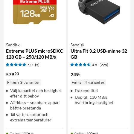
Sandisk
Sandisk
Extreme PLUS microSDXC
Ultra Fit 3.2 USB-minne 32
128 GB – 250/120 MB/s
GB
5.0
(5)
4.5
(225)
90
579
249
:
-
Finns i 3 varianter
Finns i 4 varianter
Välj kapacitet och hastighet
Extremt litet
efter ditt behov
Upp till 130 MB/s
A2-klass – snabbare appar,
överföringshastighet
bättre prestanda
Tål vatten, stötar och
extrema temperaturer
Online
:
100+ st
Online
:
100+ st