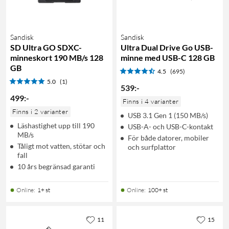
Sandisk
Sandisk
SD Ultra GO SDXC-
Ultra Dual Drive Go USB-
minneskort 190 MB/s 128
minne med USB-C 128 GB
GB
4.5
(695)
5.0
(1)
539
:
-
499
:
-
Finns i 4 varianter
Finns i 2 varianter
USB 3.1 Gen 1 (150 MB/s)
Läshastighet upp till 190
USB-A- och USB-C-kontakt
MB/s
För både datorer, mobiler
Tåligt mot vatten, stötar och
och surfplattor
fall
10 års begränsad garanti
Online
:
1+ st
Online
:
100+ st
11
15