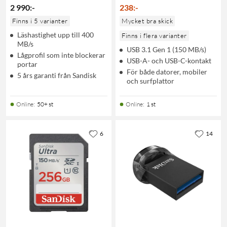
2 990
:
-
238
:
-
Finns i 5 varianter
Mycket bra skick
Läshastighet upp till 400
Finns i flera varianter
MB/s
USB 3.1 Gen 1 (150 MB/s)
Lågprofil som inte blockerar
USB-A- och USB-C-kontakt
portar
För både datorer, mobiler
5 års garanti från Sandisk
och surfplattor
Online
:
50+ st
Online
:
1 st
6
14