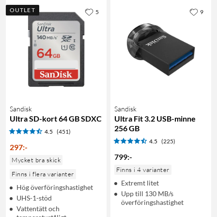
OUTLET
5
9
Sandisk
Sandisk
Ultra SD-kort 64 GB SDXC
Ultra Fit 3.2 USB-minne
256 GB
4.5
(451)
4.5
(225)
297
:
-
799
:
-
Mycket bra skick
Finns i 4 varianter
Finns i flera varianter
Extremt litet
Hög överföringshastighet
Upp till 130 MB/s
UHS-1-stöd
överföringshastighet
Vattentätt och