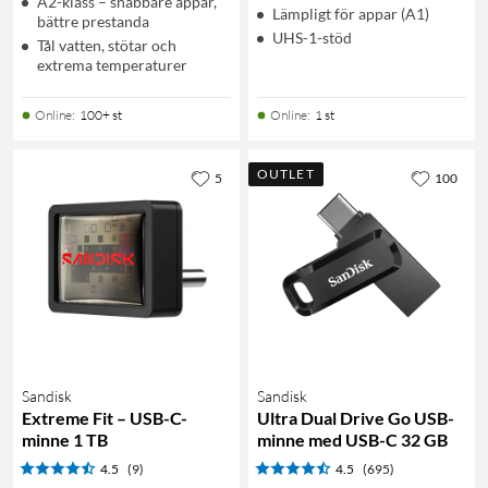
A2-klass – snabbare appar,
Lämpligt för appar (A1)
bättre prestanda
UHS-1-stöd
Tål vatten, stötar och
extrema temperaturer
Online
:
100+ st
Online
:
1 st
OUTLET
5
100
Sandisk
Sandisk
Extreme Fit – USB-C-
Ultra Dual Drive Go USB-
minne 1 TB
minne med USB-C 32 GB
4.5
(9)
4.5
(695)