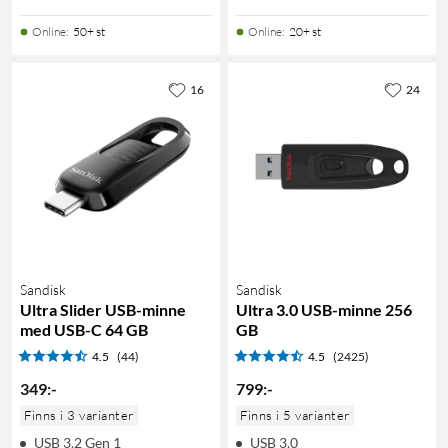
Online
:
50+ st
Online
:
20+ st
16
24
Sandisk
Sandisk
Ultra Slider USB-minne
Ultra 3.0 USB-minne 256
med USB-C 64 GB
GB
4.5
(44)
4.5
(2425)
349
:
-
799
:
-
Finns i 3 varianter
Finns i 5 varianter
USB 3.2 Gen 1
USB 3.0