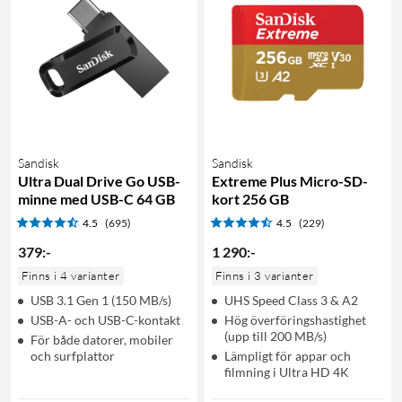
Sandisk
Sandisk
Ultra Dual Drive Go USB-
Extreme Plus Micro-SD-
minne med USB-C 64 GB
kort 256 GB
4.5
(695)
4.5
(229)
379
:
-
1 290
:
-
Finns i 4 varianter
Finns i 3 varianter
USB 3.1 Gen 1 (150 MB/s)
UHS Speed Class 3 & A2
USB-A- och USB-C-kontakt
Hög överföringshastighet
(upp till 200 MB/s)
För både datorer, mobiler
och surfplattor
Lämpligt för appar och
filmning i Ultra HD 4K