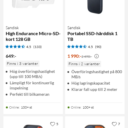
Sandisk
Sandisk
High Endurance Micro-SD-
Portabel SSD-hårddisk 1
kort 128 GB
TB
4.5
(133)
4.5
(90)
649
:
-
1 990
:
-
2 490:-
Finns i 3 varianter
Finns i 2 varianter
Hög överföringshastighet
Överföringshastighet på 800
(upp till 100 MB/s)
MB/s
Lämpligt för kontinuerlig
Hög lagringskapacitet
inspelning
Klarar fall upp till 2 meter
Perfekt till bilkameran
Online
:
100+ st
Online
:
100+ st
5
7