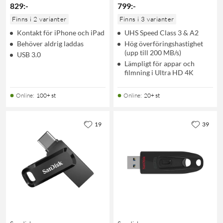
829
:
-
799
:
-
Finns i 2 varianter
Finns i 3 varianter
Kontakt för iPhone och iPad
UHS Speed Class 3 & A2
Behöver aldrig laddas
Hög överföringshastighet
(upp till 200 MB/s)
USB 3.0
Lämpligt för appar och
filmning i Ultra HD 4K
Online
:
100+ st
Online
:
20+ st
19
39