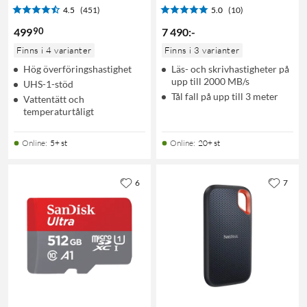
4.5
(451)
5.0
(10)
90
499
7 490
:
-
Finns i 4 varianter
Finns i 3 varianter
Hög överföringshastighet
Läs- och skrivhastigheter på
upp till 2000 MB/s
UHS-1-stöd
Tål fall på upp till 3 meter
Vattentätt och
temperaturtåligt
Online
:
5+ st
Online
:
20+ st
6
7