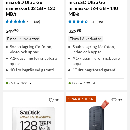
microSD Ultra Go
microSD Ultra Go
minneskort 32 GB – 120
minneskort 64 GB – 140
MB/s
MB/s
4.5
(58)
4.5
(58)
90
90
249
329
Finns i 6 varianter
Finns i 6 varianter
Snabb lagring för foton,
Snabb lagring för foton,
video och appar
video och appar
A1-klassning för snabbare
A1-klassning för snabbare
appar
appar
10 års begränsad garanti
10 års begränsad garanti
Online
:
100+ st
Online
:
100+ st
SPARA 500KR
10
39