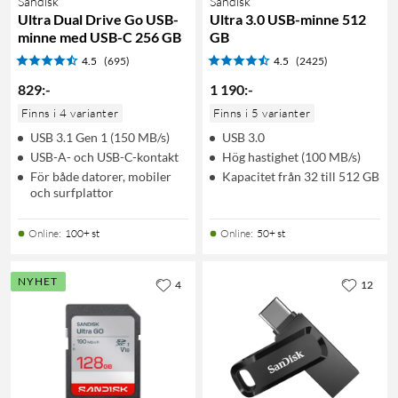
Sandisk
Sandisk
Ultra Dual Drive Go USB-
Ultra 3.0 USB-minne 512
minne med USB-C 256 GB
GB
4.5
(695)
4.5
(2425)
829
:
-
1 190
:
-
Finns i 4 varianter
Finns i 5 varianter
USB 3.1 Gen 1 (150 MB/s)
USB 3.0
USB-A- och USB-C-kontakt
Hög hastighet (100 MB/s)
För både datorer, mobiler
Kapacitet från 32 till 512 GB
och surfplattor
Online
:
100+ st
Online
:
50+ st
NYHET
4
12