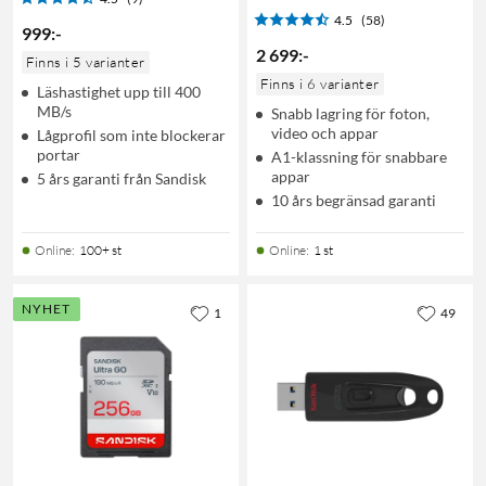
4.5
(58)
999
:
-
2 699
:
-
Finns i 5 varianter
Finns i 6 varianter
Läshastighet upp till 400
MB/s
Snabb lagring för foton,
video och appar
Lågprofil som inte blockerar
portar
A1-klassning för snabbare
appar
5 års garanti från Sandisk
10 års begränsad garanti
Online
:
100+ st
Online
:
1 st
NYHET
1
49