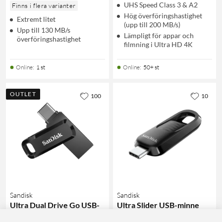
UHS Speed Class 3 & A2
Finns i flera varianter
Hög överföringshastighet
Extremt litet
(upp till 200 MB/s)
Upp till 130 MB/s
Lämpligt för appar och
överföringshastighet
filmning i Ultra HD 4K
Online
:
1 st
Online
:
50+ st
OUTLET
100
10
Sandisk
Sandisk
Ultra Dual Drive Go USB-
Ultra Slider USB-minne
minne med USB-C 32 GB
med USB-C 128 GB