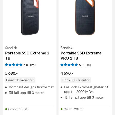
Sandisk
Sandisk
Portable SSD Extreme 2
Portable SSD Extreme
TB
PRO 1 TB
5.0
(25)
5.0
(10)
5 690
:
-
4 690
:
-
Finns i 3 varianter
Finns i 3 varianter
Kompakt design i fickformat
Läs- och skrivhastigheter på
upp till 2000 MB/s
Tål fall upp till 3 meter
Tål fall på upp till 3 meter
Online
:
50+ st
Online
:
20+ st