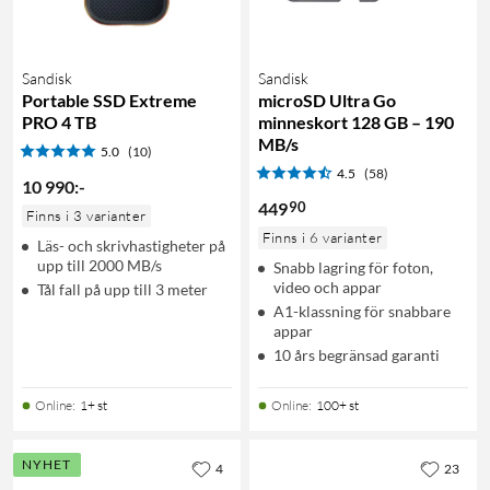
Sandisk
Sandisk
Portable SSD Extreme
microSD Ultra Go
PRO 4 TB
minneskort 128 GB – 190
MB/s
5.0
(10)
4.5
(58)
10 990
:
-
90
449
Finns i 3 varianter
Finns i 6 varianter
Läs- och skrivhastigheter på
upp till 2000 MB/s
Snabb lagring för foton,
video och appar
Tål fall på upp till 3 meter
A1-klassning för snabbare
appar
10 års begränsad garanti
Online
:
1+ st
Online
:
100+ st
NYHET
4
23