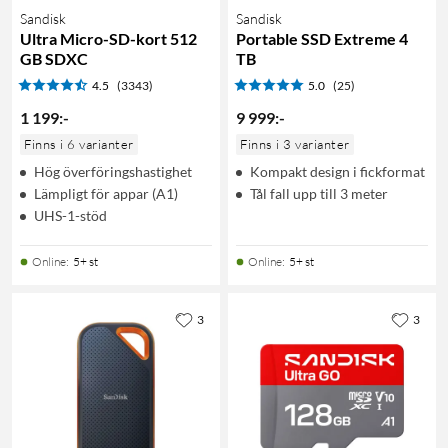
Sandisk
Sandisk
Ultra Micro-SD-kort 512
Portable SSD Extreme 4
GB SDXC
TB
4.5
(3343)
5.0
(25)
1 199
:
-
9 999
:
-
Finns i 6 varianter
Finns i 3 varianter
Hög överföringshastighet
Kompakt design i fickformat
Lämpligt för appar (A1)
Tål fall upp till 3 meter
UHS-1-stöd
Online
:
5+ st
Online
:
5+ st
3
3