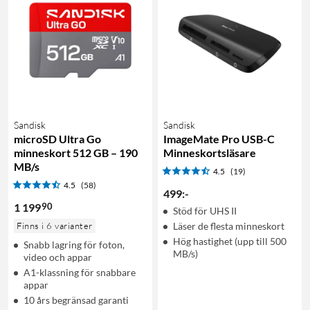
Sandisk
Sandisk
microSD Ultra Go
ImageMate Pro USB-C
minneskort 512 GB – 190
Minneskortsläsare
MB/s
4.5
(19)
4.5
(58)
499
:
-
90
1 199
Stöd för UHS II
Finns i 6 varianter
Läser de flesta minneskort
Hög hastighet (upp till 500
Snabb lagring för foton,
MB/s)
video och appar
A1-klassning för snabbare
appar
10 års begränsad garanti