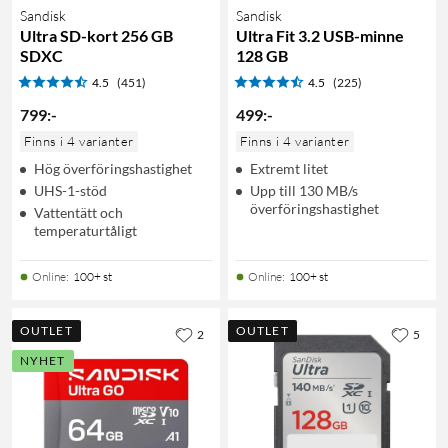
Sandisk
Sandisk
Ultra SD-kort 256 GB
Ultra Fit 3.2 USB-minne
SDXC
128 GB
4.5
(451)
4.5
(225)
799
:
-
499
:
-
Finns i 4 varianter
Finns i 4 varianter
Hög överföringshastighet
Extremt litet
UHS-1-stöd
Upp till 130 MB/s
överföringshastighet
Vattentätt och
temperaturtåligt
Online
:
100+ st
Online
:
100+ st
OUTLET
OUTLET
2
5
NYHET