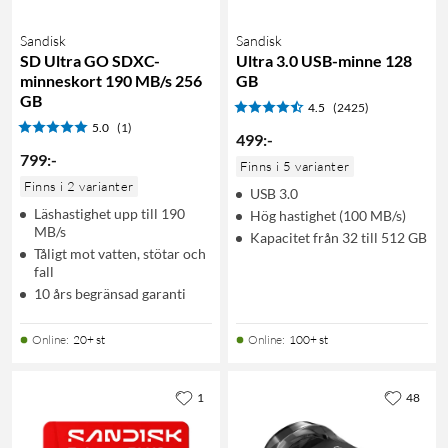
Sandisk
Sandisk
SD Ultra GO SDXC-
Ultra 3.0 USB-minne 128
minneskort 190 MB/s 256
GB
GB
4.5
(2425)
5.0
(1)
499
:
-
799
:
-
Finns i 5 varianter
Finns i 2 varianter
USB 3.0
Läshastighet upp till 190
Hög hastighet (100 MB/s)
MB/s
Kapacitet från 32 till 512 GB
Tåligt mot vatten, stötar och
fall
10 års begränsad garanti
Online
:
20+ st
Online
:
100+ st
1
48