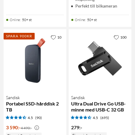
Perfekt till bilkameran
Online
:
50+ st
Online
:
50+ st
SPARA 900KR
10
100
Sandisk
Sandisk
Portabel SSD-hårddisk 2
Ultra Dual Drive Go USB-
TB
minne med USB-C 32 GB
4.5
(90)
4.5
(695)
3 590
:
-
279
:
-
4 490:-