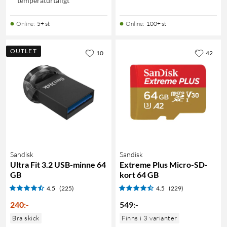
temperaturtåligt
Online
:
5+ st
Online
:
100+ st
OUTLET
10
42
Sandisk
Sandisk
Ultra Fit 3.2 USB-minne 64
Extreme Plus Micro-SD-
GB
kort 64 GB
4.5
(225)
4.5
(229)
240
:
-
549
:
-
Bra skick
Finns i 3 varianter