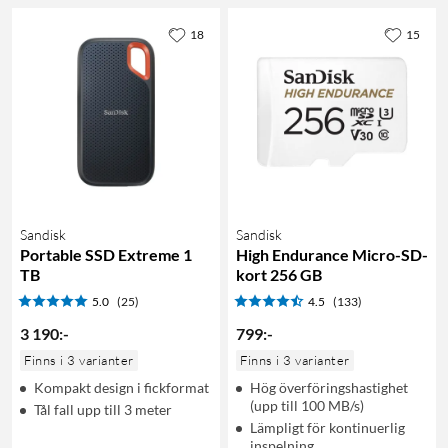
18
15
Sandisk
Sandisk
Portable SSD Extreme 1
High Endurance Micro-SD-
TB
kort 256 GB
5.0
(25)
4.5
(133)
3 190
:
-
799
:
-
Finns i 3 varianter
Finns i 3 varianter
Kompakt design i fickformat
Hög överföringshastighet
(upp till 100 MB/s)
Tål fall upp till 3 meter
Lämpligt för kontinuerlig
inspelning