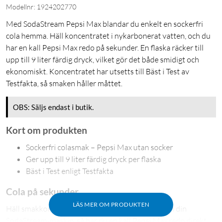
Modellnr: 1924202770
Med SodaStream Pepsi Max blandar du enkelt en sockerfri
cola hemma. Häll koncentratet i nykarbonerat vatten, och du
har en kall Pepsi Max redo på sekunder. En flaska räcker till
upp till 9 liter färdig dryck, vilket gör det både smidigt och
ekonomiskt. Koncentratet har utsetts till Bäst i Test av
Testfakta, så smaken håller måttet.
OBS: Säljs endast i butik.
Kort om produkten
Sockerfri colasmak – Pepsi Max utan socker
Ger upp till 9 liter färdig dryck per flaska
Bäst i Test enligt Testfakta
Cola på sekunder
LÄS MER OM PRODUKTEN
Häll smakkoncentratet i nykarbonerat vatten från din
SodaStream-maskin, så har du en kall Pepsi Max redo direkt.