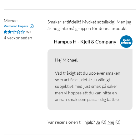
Salt
0,02 g
0,05 g
Michael
Smakar artificiellt! Mycket sötsliskig! Men jsg 
Verifierad köpare
är nog inte målgruppen för denna produkt
** Referensintag för en genomsnittlig vuxen (8 400 kJ/2 000 kcal). 250 ml
2/5
4 veckor sedan
= 1 portion.
Hampus H - Kjell & Company
Förvaringsinformation
Hej Michael, 

Förvara oöppnad förpackning i rumstemperatur, och öppnad i
kylskåpet. Lägsta förvaringstemperatur: 5°C. Högsta
Vad tråkigt att du upplever smaken 
förvaringstemperatur: 25°C.
som artificiell, det är ju väldigt 
subjektivt med just smak på saker 
I förpackningen
men vi hoppas att du kan hitta en 
annan smak som passar dig bättre. 
1 × Flaska smakkoncentrat (440 ml)
Var recensionen till hjälp?
Ja
(
0
)
Nej
(
0
)