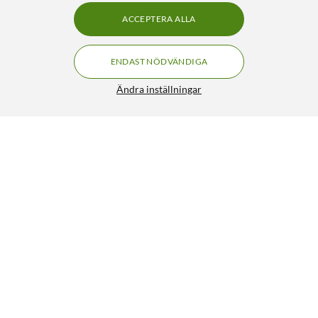
ACCEPTERA ALLA
ENDAST NÖDVÄNDIGA
Ändra inställningar
Sodastream Pepsi Max smakkoncentrat
69:-
4.5/5
HÄMTA