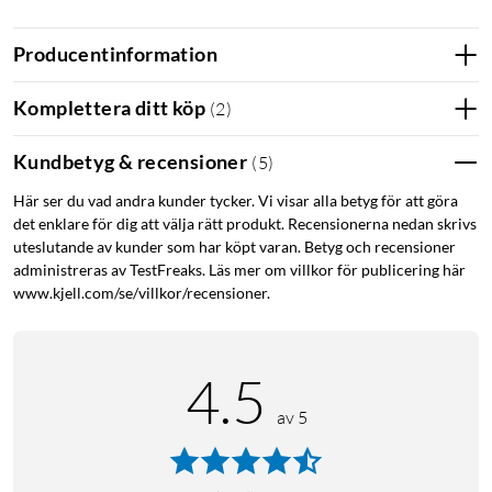
Ingen väntan, inga tunga flaskor att bära hem.
Räcker länge
Producentinformation
En flaska med 440 ml koncentrat ger upp till 9 liter färdig
Komplettera ditt köp
(
2
)
dryck. Det motsvarar ungefär sex vanliga PET-flaskor, och du
sparar både plats och förpackningsmaterial.
Kundbetyg & recensioner
(
5
)
Specifikationer
Här ser du vad andra kunder tycker. Vi visar alla betyg för att göra
Volym: 440 ml
det enklare för dig att välja rätt produkt. Recensionerna nedan skrivs
Smak: Pepsi Max (sockerfri cola)
uteslutande av kunder som har köpt varan. Betyg och recensioner
Räcker till: Upp till 9 liter färdig dryck
administreras av TestFreaks. Läs mer om villkor för publicering här
Innehåller: Koffein, sötningsmedel, konserveringsmedel
www.kjell.com/se/villkor/recensioner.
Ingredienser och näringsvärden
Smakskoncentrat för framställning av läskdryck. Innehåller
4.5
sötningsmedel.
av 5
Ingredienser:
Vatten, färgämne (karamelliserat socker), syror
(fosforsyra, citronsyra), surhetsreglerande medel
(natriumcitrater, kaliumcitrat), sötningsmedel (acesulfam K,