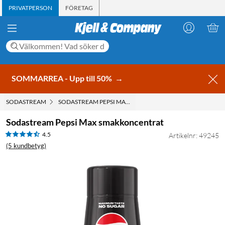
PRIVATPERSON
FÖRETAG
SOMMARREA - Upp till 50%
→
SODASTREAM
SODASTREAM PEPSI MAX SMAKKONCENTRAT
Sodastream Pepsi Max smakkoncentrat
4.5
Artikelnr: 49245
(5 kundbetyg)