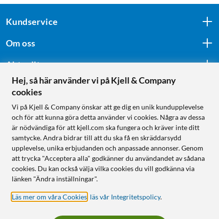
Kundservice
Om oss
Aktuellt
Hej, så här använder vi på Kjell & Company
cookies
Följ oss
Vi på Kjell & Company önskar att ge dig en unik kundupplevelse
och för att kunna göra detta använder vi cookies. Några av dessa
är nödvändiga för att kjell.com ska fungera och kräver inte ditt
samtycke. Andra bidrar till att du ska få en skräddarsydd
Handla från:
upplevelse, unika erbjudanden och anpassade annonser. Genom
att trycka "Acceptera alla" godkänner du användandet av sådana
Sverige
cookies. Du kan också välja vilka cookies du vill godkänna via
Norge
länken "Ändra inställningar".
Läs mer om våra Cookies
,
läs vår Integritetspolicy
.