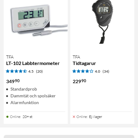
TFA
TFA
LT-102 Labbtermometer
Tidtagarur
4.5
(20)
4.0
(34)
90
90
349
229
Standardprob
Dammtät och spolsäker
Alarmfunktion
Online
:
20+ st
Online
:
Ej i lager