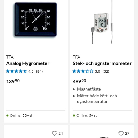
TFA
TFA
Analog Hygrometer
Stek- och ugnstermometer
4.5
(84)
3.0
(32)
90
90
139
499
Magnetfäste
Mäter både kött- och
ugnstemperatur
Online
:
50+ st
Online
:
5+ st
24
27