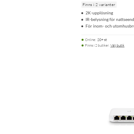
Finns i 2 varianter
2K-upplösning
IR-belysning för nattseen
För inom- och utomhusbru
Online
:
20+ st
Finns i 2 butiker.
Välj butik