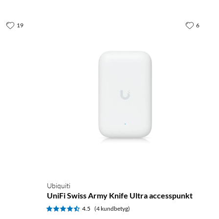
19
6
Ubiquiti
UniFi Swiss Army Knife Ultra accesspunkt
4.5
(4 kundbetyg)