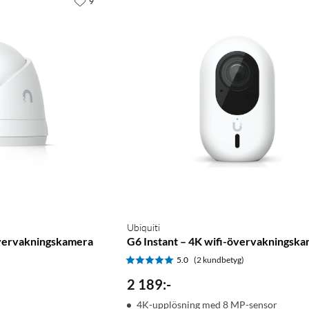
9
Ubiquiti
övervakningskamera
G6 Instant – 4K wifi-övervakningsk
5.0
(2 kundbetyg)
2 189
:
-
4K-upplösning med 8 MP-sensor