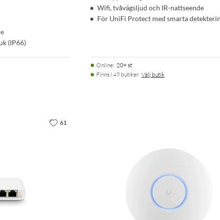
Wifi, tvåvägsljud och IR-nattseende
För UniFi Protect med smarta detekteri
de
k (IP66)
Online
:
20+ st
Finns i 49 butiker.
Välj butik
61