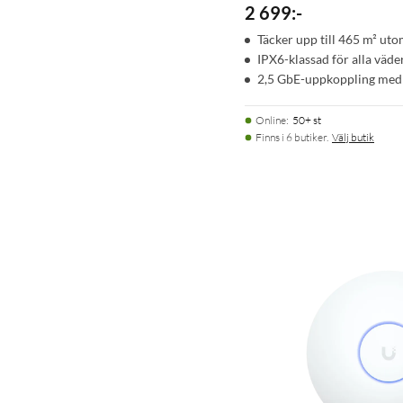
2 699
:
-
Täcker upp till 465 m² ut
IPX6-klassad för alla väd
2,5 GbE-uppkoppling med
Online
:
50+ st
Finns i 6 butiker.
Välj butik