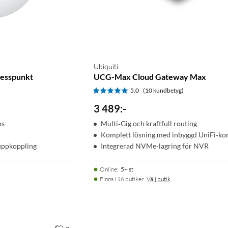
Ubiquiti
cesspunkt
UCG-Max Cloud Gateway Max
5.0
(10 kundbetyg)
3 489
:
-
ps
Multi‑Gig och kraftfull routing
Komplett lösning med inbyggd UniFi‑ko
uppkoppling
Integrerad NVMe-lagring för NVR
Online
:
5+ st
Finns i 16 butiker.
Välj butik