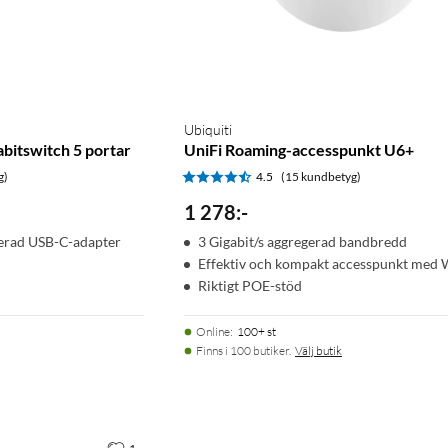
Ubiquiti
bitswitch 5 portar
UniFi Roaming-accesspunkt U6+
g)
4.5
(15 kundbetyg)
1 278
:
-
derad USB-C-adapter
3 Gigabit/s aggregerad bandbredd
Effektiv och kompakt accesspunkt med 
Riktigt POE-stöd
Online
:
100+ st
Finns i 100 butiker.
Välj butik