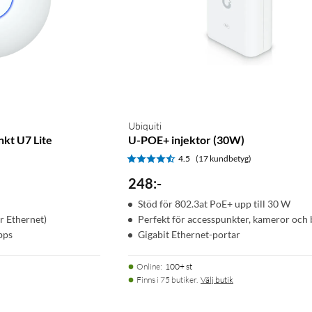
Ubiquiti
kt U7 Lite
U-POE+ injektor (30W)
)
4.5
(17 kundbetyg)
248
:
-
Stöd för 802.3at PoE+ upp till 30 W
r Ethernet)
Perfekt för accesspunkter, kameror och
bps
Gigabit Ethernet-portar
Online
:
100+ st
Finns i 75 butiker.
Välj butik