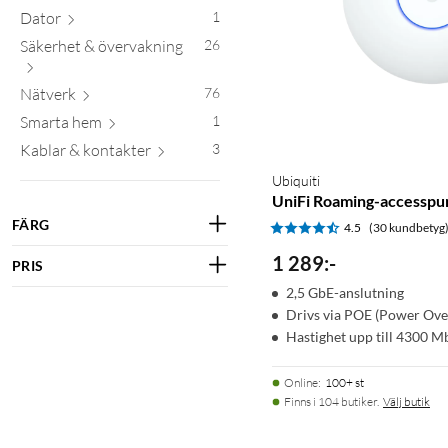
Dator
1
Säkerhet & övervakning
26
Nätverk
76
Smarta hem
1
Kablar & kontakter
3
Ubiquiti
UniFi Roaming-accesspun
FÄRG
4.5
(30 kundbetyg
1 289
:
-
PRIS
2,5 GbE-anslutning
Drivs via POE (Power Ove
Hastighet upp till 4300 M
Online
:
100+ st
Finns i 104 butiker.
Välj butik