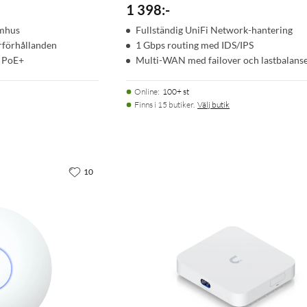
1 398
:
-
omhus
Fullständig UniFi Network-hantering
erförhållanden
1 Gbps routing med IDS/IPS
 PoE+
Multi-WAN med failover och lastbalans
Online
:
100+ st
Finns i 15 butiker.
Välj butik
10