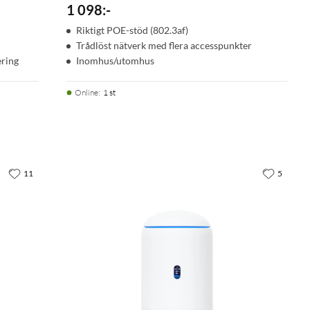
1 098
:
-
Riktigt POE-stöd (802.3af)
Trådlöst nätverk med flera accesspunkter
ering
Inomhus/utomhus
Online
:
1 st
11
5