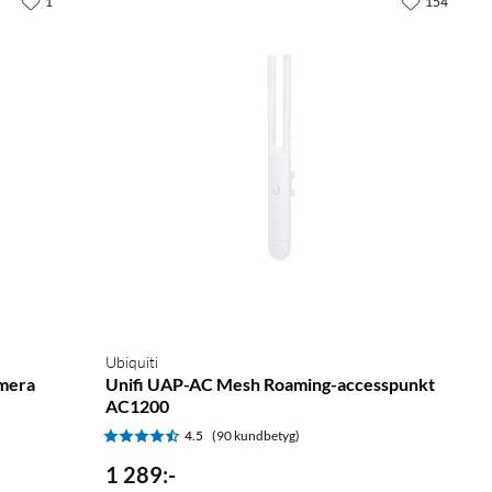
1
154
Ubiquiti
amera
Unifi UAP-AC Mesh Roaming-accesspunkt
AC1200
4.5
(90 kundbetyg)
1 289
:
-