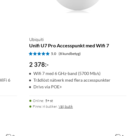
Ubiquiti
Unifi U7 Pro Accesspunkt med Wifi 7
5.0
(8 kundbetyg)
2 378
:
-
Wifi 7 med 6 GHz-band (5700 Mb/s)
WiFi 6
Trådlöst nätverk med flera accesspunkter
Drivs via POE+
Online
:
5+ st
Finns i 6 butiker.
Välj butik