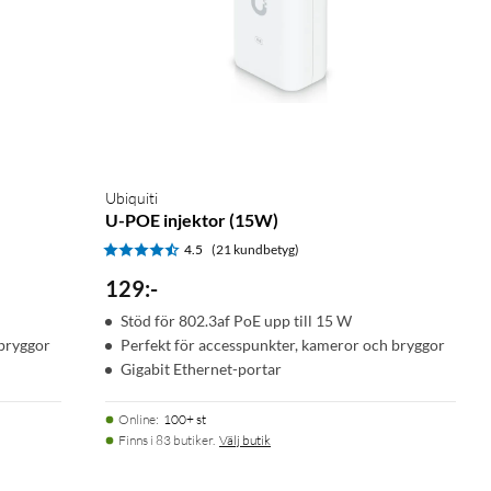
Ubiquiti
U-POE injektor (15W)
4.5
(21 kundbetyg)
129
:
-
Stöd för 802.3af PoE upp till 15 W
 bryggor
Perfekt för accesspunkter, kameror och bryggor
Gigabit Ethernet-portar
Online
:
100+ st
Finns i 83 butiker.
Välj butik