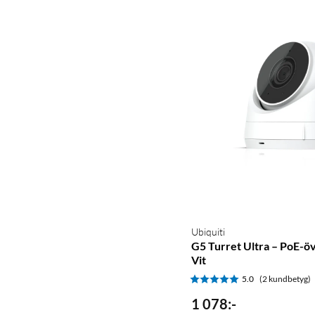
Ubiquiti
G5 Turret Ultra – PoE-
Vit
5.0
(2 kundbetyg)
1 078
:
-