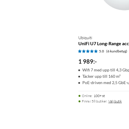
Ubiquiti
UniFi U7 Long-Range ac
5.0
(6 kundbetyg)
1 989
:
-
Wifi 7 med upp till 4,3 Gb
Täcker upp till 160 m²
PoE-driven med 2,5 GbE-
Online
:
100+ st
Finns i 58 butiker.
Välj butik