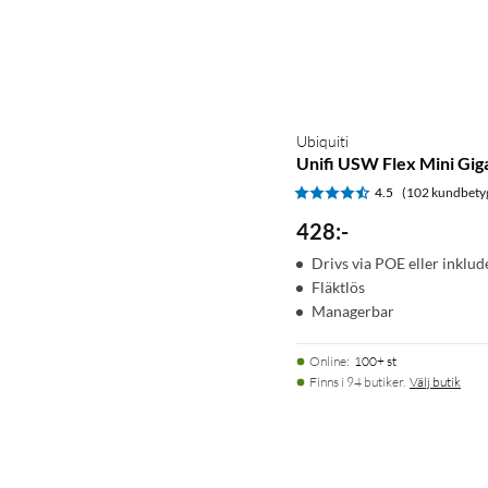
Ubiquiti
Unifi USW Flex Mini Giga
4.5
(102 kundbety
428
:
-
Drivs via POE eller inklu
Fläktlös
Managerbar
Online
:
100+ st
Finns i 94 butiker.
Välj butik