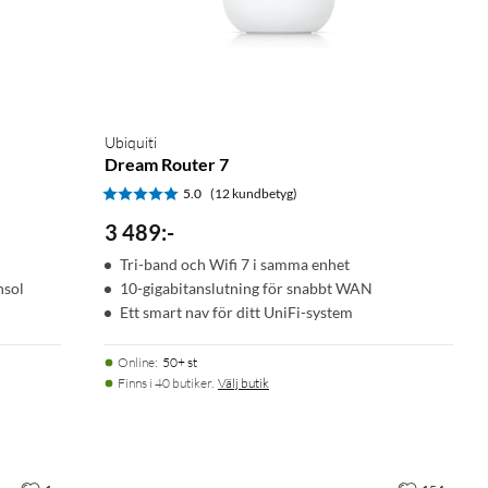
Ubiquiti
Dream Router 7
5.0
(12 kundbetyg)
3 489
:
-
Tri-band och Wifi 7 i samma enhet
nsol
10-gigabitanslutning för snabbt WAN
Ett smart nav för ditt UniFi-system
Online
:
50+ st
Finns i 40 butiker.
Välj butik