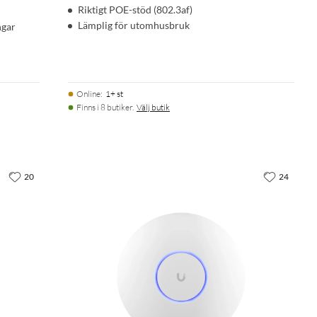
Riktigt POE-stöd (802.3af)
Lämplig för utomhusbruk
ngar
Online
:
1+ st
Finns i 8 butiker.
Välj butik
20
24