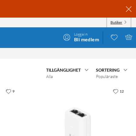
Butiker
Logga in
Bli medlem
TILLGÄNGLIGHET
SORTERING
Alla
Populäraste
9
12