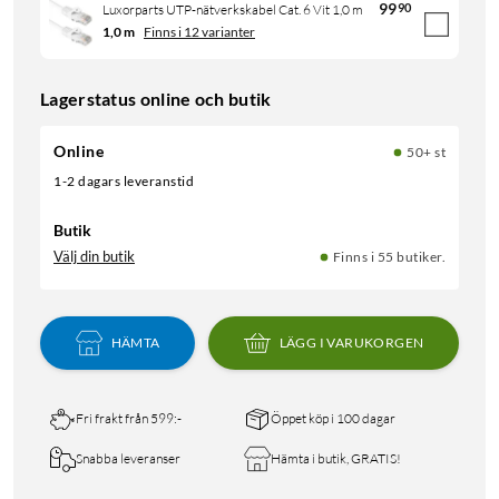
99
90
Luxorparts UTP-nätverkskabel Cat. 6 Vit 1,0 m
1,0 m
Finns i 12 varianter
Lagerstatus online och butik
Online
50+ st
1-2 dagars leveranstid
Butik
Välj din butik
Finns i 55 butiker.
HÄMTA
LÄGG I VARUKORGEN
Fri frakt från 599:-
Öppet köp i 100 dagar
Snabba leveranser
Hämta i butik, GRATIS!