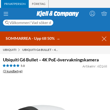
PRIVATPERSON
FÖRETAG
SOMMARREA - Upp till 50%
→
UBIQUITI
UBIQUITI G6 BULLET – 4K POE-ÖVERVAKNINGSKAMERA
Ubiquiti G6 Bullet – 4K PoE-övervakningskamera
5.0
Artikelnr: 60168
(3 kundbetyg)