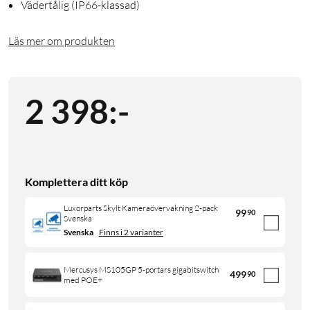
Vädertålig (IP66-klassad)
Läs mer om produkten
2 398
:
-
Komplettera ditt köp
Luxorparts Skylt Kameraövervakning 2-pack
99
90
Svenska
Svenska
Finns i 2 varianter
Mercusys MS105GP 5-portars gigabitswitch
499
90
med POE+