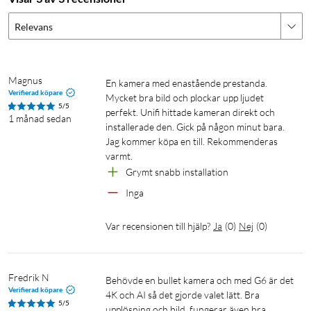
utomhus. Den är även IK04-klassad, vilket innebär ett visst
skydd mot yttre påverkan.
Relevans
Enkel installation med PoE
Kameran ansluts med RJ45 och drivs via PoE, vilket förenklar
Magnus
En kamera med enastående prestanda. 
Verifierad köpare
installationen eftersom en enda nätverkskabel räcker för både
Mycket bra bild och plockar upp ljudet 
5/5
perfekt. Unifi hittade kameran direkt och 
ström och data. Fästen för vägg-, tak- och stolpmontering
1 månad sedan
installerade den. Gick på någon minut bara. 
ingår, så att kameran enkelt kan anpassas efter
Jag kommer köpa en till. Rekommenderas 
installationsplatsen.
varmt.
Grymt snabb installation
En del av Ubiquitis UniFi Protect-ekosystem
Inga
G6 Bullet är utvecklad för UniFi Protect och passar dig som
redan använder Ubiquitis plattform eller vill bygga ett
Var recensionen till hjälp?
Ja
(
0
)
Nej
(
0
)
sammanhållet system för övervakning och nätverk. I UniFi
Protect samlas kameror, livevisning, inspelning och hantering i
samma gränssnitt, vilket gör det enkelt att bygga ut systemet
Fredrik N
Behövde en bullet kamera och med G6 är det 
med fler kameror, NVR-lagring, dörrklockor och andra
Verifierad köpare
4K och AI så det gjorde valet lätt. Bra 
produkter i UniFi-familjen.
5/5
upplösning och bild, fungerar även bra 