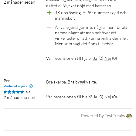
2 månader sedan
nattetid. Mycket nöjd med kameran.
Specifikationer
4K upplösning, AI för nummerskyld och 
människor.
Allmänt
Är väl egentligen inte några, men för att 
Mått: Utan fäste: ⌀82 × 88,8 mm
nämna något att man behöver ett 
vinkelfäste för att kunna vinkla den mer. 
Med fäste: ⌀82 × 153 mm
Men som sagt det finns tillbehör.
Vikt: Utan fäste: 587 g
Med fäste: 737 g
Var recensionen till hjälp?
Ja
(
0
)
Nej
(
0
)
Kapslingsmaterial: Polykarbonat, aluminiumlegering
Material i fäste: Aluminiumlegering, polykarbonat (väggfäste);
aluminiumlegering (stolpfäste)
Per
Bra skärpa. Bra byggkvalite.
Väderbeständighet: IP66
Verifierad köpare
Slagtålighet: IK04
5/5
Var recensionen till hjälp?
Ja
(
0
)
Nej
(
0
)
2 månader sedan
Montering: Vägg-, tak- eller stolpmontering
Stolpdiameter: 38–50 mm
Drifttemperatur: -20 till 50 °C
Powered By TestFreaks
Luftfuktighet vid drift: 0 till 90 % icke-kondenserande
Certifieringar: CE, FCC, IC
NDAA-kompatibel: Ja