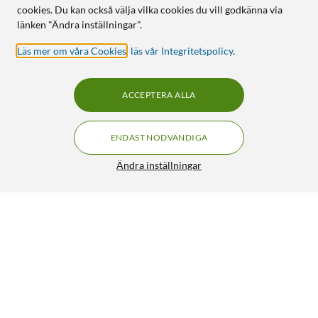
cookies. Du kan också välja vilka cookies du vill godkänna via
länken "Ändra inställningar".
Läs mer om våra Cookies
,
läs vår Integritetspolicy
.
ACCEPTERA ALLA
ENDAST NÖDVÄNDIGA
Ändra inställningar
Ubiquiti G6 Bullet – 4K PoE-övervakningskamera
FRI FRAKT
5/5
2 398:-
HÄMTA
LÄGG I VARUKORGEN