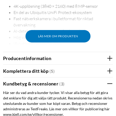
4K-upplösning (3840 × 2160) med 8 MP-sensor
En del av Ubiquitis UniFi Protect-ekosystem
Fast nätverkskamera i bulletformat för riktad
övervakning
AI-detektering av personer, fordon och djur
LÄS MER OM PRODUKTEN
Hög vädertålighet (IP66-klassad)
IR-nattseende upp till 30 m
PoE – en kabel för ström och data
Producentinformation
4K-bild med hög detaljrikedom
G6 Bullet spelar in i 4K-upplösning och är utrustad med en 8
Komplettera ditt köp
(
5
)
MP-sensor på 1/1,8 tum. Det ger en skarp och detaljrik bild
som gör det enklare att följa händelser och se viktiga detaljer i
Kundbetyg & recensioner
(
3
)
övervakningsbilden. Kamerans breda synfält passar bra för
Här ser du vad andra kunder tycker. Vi visar alla betyg för att göra
exempelvis entréer, infarter, gårdsytor och parkeringar.
det enklare för dig att välja rätt produkt. Recensionerna nedan skrivs
uteslutande av kunder som har köpt varan. Betyg och recensioner
Smartare övervakning i UniFi Protect
administreras av TestFreaks. Läs mer om villkor för publicering här
www.kjell.com/se/villkor/recensioner.