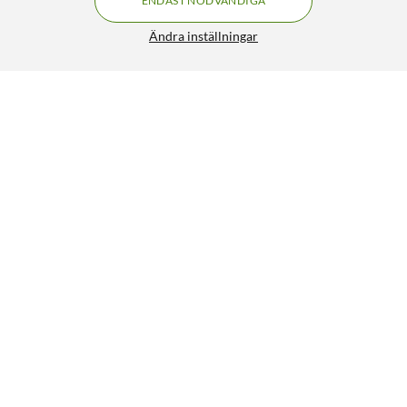
ENDAST NÖDVÄNDIGA
Ändra inställningar
Ugreen 3-i-1 Laddställ med QI2 15 W
FRI FRAKT
5/5
1 399:-
HÄMTA
LÄGG I VARUKORGEN
Liknande produkter
NYHET
6
10