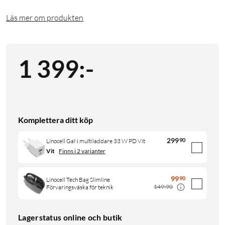
Läs mer om produkten
1 399
:
-
Komplettera ditt köp
299
90
Linocell GaN multiladdare 33 W PD Vit
Vit
Finns i 2 varianter
99
90
Linocell Tech Bag Slimline
149:90
Förvaringsväska för teknik
Lagerstatus online och butik