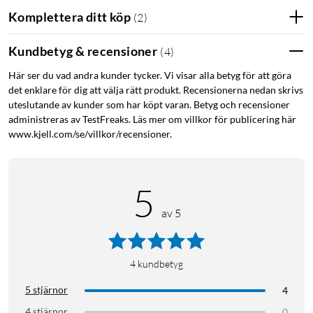
Komplettera ditt köp
(
2
)
Kundbetyg & recensioner
(
4
)
Här ser du vad andra kunder tycker. Vi visar alla betyg för att göra
det enklare för dig att välja rätt produkt. Recensionerna nedan skrivs
uteslutande av kunder som har köpt varan. Betyg och recensioner
administreras av TestFreaks. Läs mer om villkor för publicering här
www.kjell.com/se/villkor/recensioner.
5
av 5
4
kundbetyg
5 stjärnor
4
4 stjärnor
0