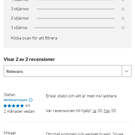
3 stjärnor
0
2 stjärnor
0
1 stjärna
0
Klicka ovan för att filtrera
Visar 2 av 2 recensioner
Relevans
Stefan
Enkel, stabil och allt är med inkl laddare
Verifierad köpare
5/5
Var recensionen till hjälp?
Ja
(
0
)
Nej
(
0
)
2 månader sedan
Mikael
Otroligt kompakt och gediget byggd. Snygg 