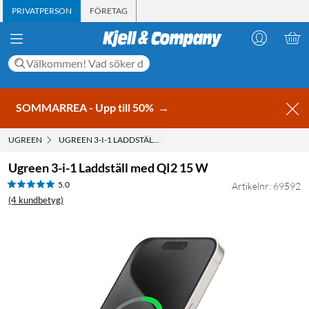
PRIVATPERSON
FÖRETAG
SOMMARREA - Upp till 50%
→
UGREEN
UGREEN 3-I-1 LADDSTÄLL MED QI2 15 W
Ugreen 3-i-1 Laddställ med QI2 15 W
5.0
Artikelnr: 69592
(4 kundbetyg)