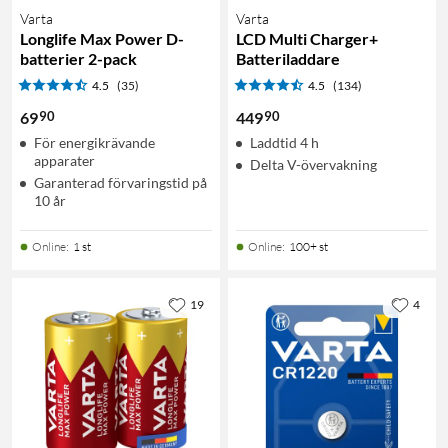
Varta
Varta
Longlife Max Power D-
LCD Multi Charger+
batterier 2-pack
Batteriladdare
4.5
(35)
4.5
(134)
90
90
69
449
För energikrävande
Laddtid 4 h
apparater
Delta V-övervakning
Garanterad förvaringstid på
10 år
Online
:
1 st
Online
:
100+ st
19
4