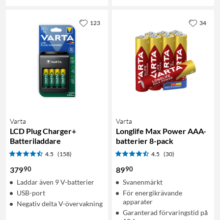
123
34
Varta
Varta
LCD Plug Charger+
Longlife Max Power AAA-
Batteriladdare
batterier 8-pack
4.5
(158)
4.5
(30)
90
90
379
89
Laddar även 9 V-batterier
Svanenmärkt
USB-port
För energikrävande
apparater
Negativ delta V-övervakning
Garanterad förvaringstid på