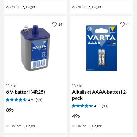
Online
:
Ej i lager
Online
:
Ej i lager
14
4
Varta
Varta
6 V-batteri (4R25)
Alkaliskt AAAA-batteri 2-
pack
4.5
(21)
4.5
(11)
89
:
-
49
:
-
Online
:
Ej i lager
Online
:
Ej i lager