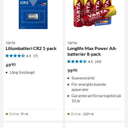
Varta
Varta
Litiumbatteri CR2 1-pack
Longlife Max Power AA-
batterier 8-pack
4.5
(7)
4.5
(45)
90
69
90
99
Lång livslängd
Svanenmärkt
För energikrävande
apparater
Garanterad förvaringstid på
10 år
Online
:
5+ st
Online
:
100+ st