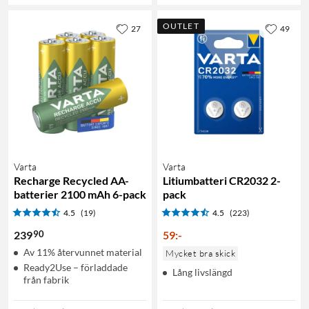
OUTLET
27
49
Varta
Varta
Recharge Recycled AA-
Litiumbatteri CR2032 2-
batterier 2100 mAh 6-pack
pack
4.5
(19)
4.5
(223)
90
239
59
:
-
Av 11% återvunnet material
Mycket bra skick
Ready2Use – förladdade
Lång livslängd
från fabrik