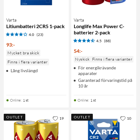
Varta
Varta
Litiumbatteri 2CR5 1-pack
Longlife Max Power C-
batterier 2-pack
4.0
(23)
4.5
(88)
93
:
-
54
:
-
Mycket bra skick
Nyskick
Finns i flera varianter
Finns i flera varianter
För energikrävande
Lång livslängd
apparater
Garanterad förvaringstid på
10 år
Online
:
1 st
Online
:
1 st
OUTLET
OUTLET
19
10