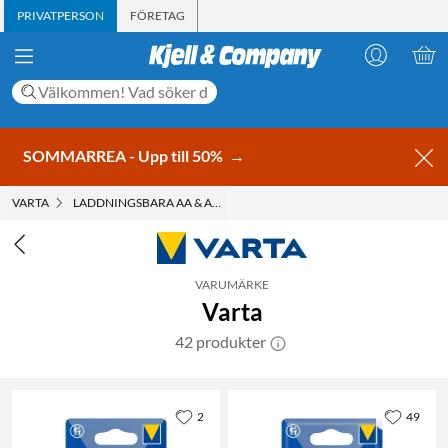
PRIVATPERSON
FÖRETAG
SOMMARREA - Upp till 50%
→
VARTA
LADDNINGSBARA AA & AAA
VARUMÄRKE
Varta
42 produkter
2
49