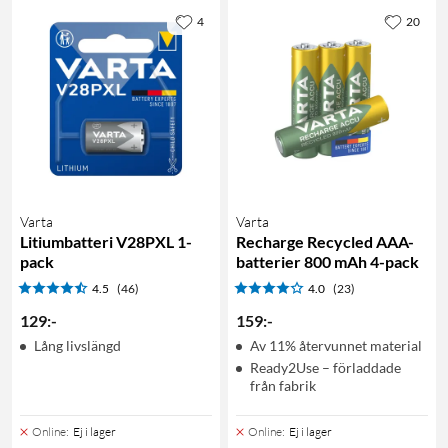
4
20
Varta
Varta
Litiumbatteri V28PXL 1-
Recharge Recycled AAA-
pack
batterier 800 mAh 4-pack
4.5
(46)
4.0
(23)
129
:
-
159
:
-
Lång livslängd
Av 11% återvunnet material
Ready2Use – förladdade
från fabrik
Online
:
Ej i lager
Online
:
Ej i lager