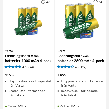
47
54
Varta
Varta
Laddningsbara AAA-
Laddningsbara AA-
batterier 1000 mAh 4-pack
batterier 2600 mAh 4-pack
4.5
(94)
4.5
(97)
139
:
-
149
:
-
Hög prestanda och kapacitet
Hög prestanda och kapacitet
från Varta
från Varta
Ready2Use – förladdade
Ready2Use – förladdade
från fabrik
från fabrik
Online
:
100+ st
Online
:
100+ st