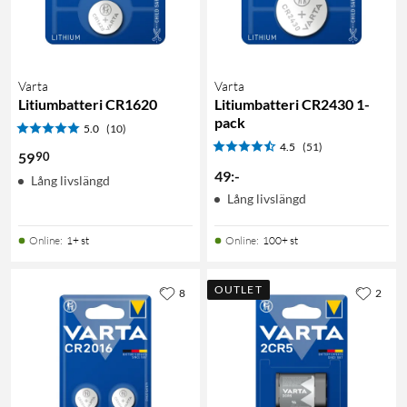
Varta
Varta
Litiumbatteri CR1620
Litiumbatteri CR2430 1-
pack
5.0
(10)
4.5
(51)
90
59
49
:
-
Lång livslängd
Lång livslängd
Online
:
1+ st
Online
:
100+ st
OUTLET
8
2