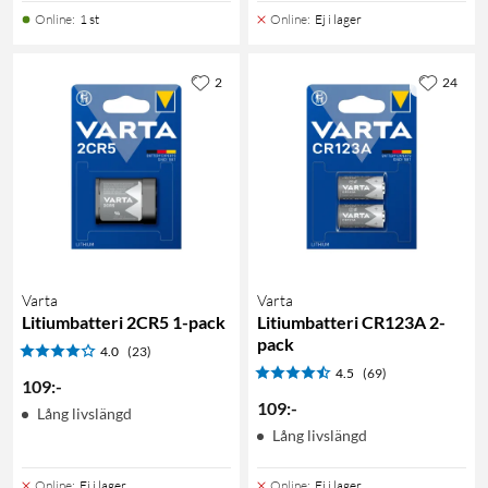
Online
:
1 st
Online
:
Ej i lager
2
24
Varta
Varta
Litiumbatteri 2CR5 1-pack
Litiumbatteri CR123A 2-
pack
4.0
(23)
4.5
(69)
109
:
-
109
:
-
Lång livslängd
Lång livslängd
Online
:
Ej i lager
Online
:
Ej i lager