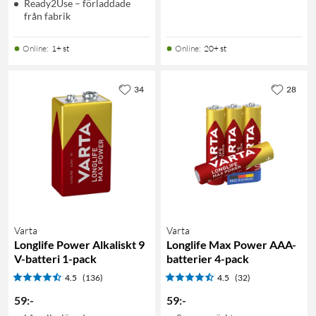
Ready2Use – förladdade
från fabrik
Online
:
1+ st
Online
:
20+ st
34
28
Varta
Varta
Longlife Power Alkaliskt 9
Longlife Max Power AAA-
V-batteri 1-pack
batterier 4-pack
4.5
(136)
4.5
(32)
59
:
-
59
:
-