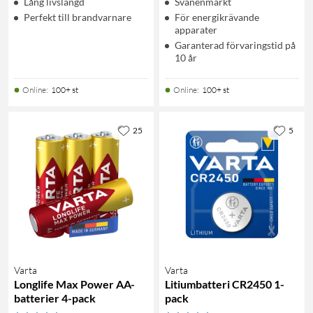
Lång livslängd
Svanenmärkt
Perfekt till brandvarnare
För energikrävande
apparater
Garanterad förvaringstid på
10 år
Online
:
100+ st
Online
:
100+ st
25
5
Varta
Varta
Longlife Max Power AA-
Litiumbatteri CR2450 1-
batterier 4-pack
pack