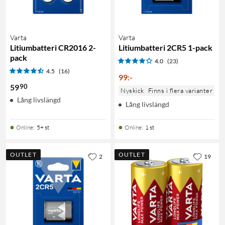
Varta
Varta
Litiumbatteri CR2016 2-
Litiumbatteri 2CR5 1-pack
pack
4.0
(23)
4.5
(16)
99
:
-
90
59
Nyskick
Finns i flera varianter
Lång livslängd
Lång livslängd
Online
:
5+ st
Online
:
1 st
OUTLET
OUTLET
2
19