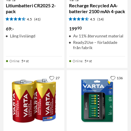
Litiumbatteri CR2025 2-
Recharge Recycled AA-
pack
batterier 2100 mAh 4-pack
4.5
(41)
4.5
(14)
90
69
:
-
199
Lång livslängd
Av 11% återvunnet material
Ready2Use – förladdade
från fabrik
Online
:
5+ st
Online
:
5+ st
27
136