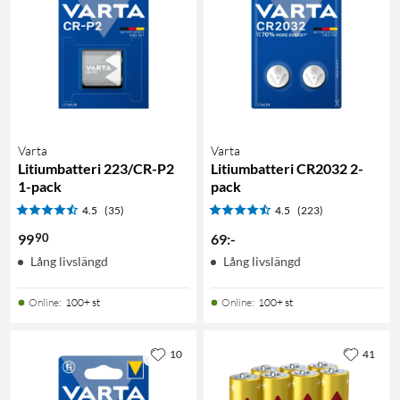
Varta
Varta
Litiumbatteri 223/CR-P2
Litiumbatteri CR2032 2-
1-pack
pack
4.5
(35)
4.5
(223)
90
99
69
:
-
Lång livslängd
Lång livslängd
Online
:
100+ st
Online
:
100+ st
10
41