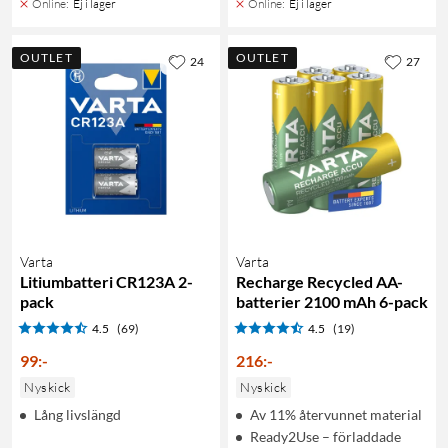
Online
:
Ej i lager
Online
:
Ej i lager
OUTLET
OUTLET
24
27
Varta
Varta
Litiumbatteri CR123A 2-
Recharge Recycled AA-
pack
batterier 2100 mAh 6-pack
4.5
(69)
4.5
(19)
99
:
-
216
:
-
Nyskick
Nyskick
Lång livslängd
Av 11% återvunnet material
Ready2Use – förladdade