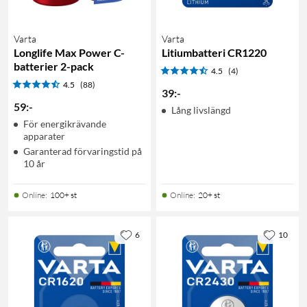
Varta
Varta
Longlife Max Power C-
Litiumbatteri CR1220
batterier 2-pack
4.5
(4)
4.5
(88)
39
:
-
59
:
-
Lång livslängd
För energikrävande
apparater
Garanterad förvaringstid på
10 år
Online
:
100+ st
Online
:
20+ st
6
10