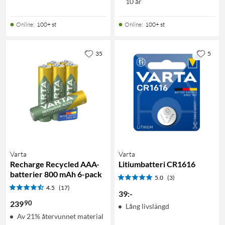
10 år
Online
:
100+ st
Online
:
100+ st
35
5
Varta
Varta
Recharge Recycled AAA-
Litiumbatteri CR1616
batterier 800 mAh 6-pack
5.0
(3)
4.5
(17)
39
:
-
90
239
Lång livslängd
Av 21% återvunnet material