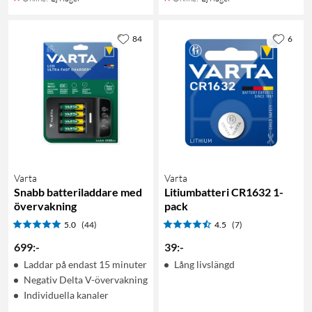
84
6
Varta
Varta
Snabb batteriladdare med
Litiumbatteri CR1632 1-
övervakning
pack
5.0
(44)
4.5
(7)
699
:
-
39
:
-
Laddar på endast 15 minuter
Lång livslängd
Negativ Delta V-övervakning
Individuella kanaler