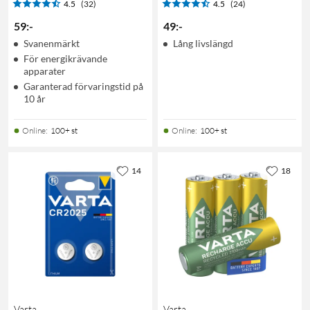
4.5
(32)
4.5
(24)
59
:
-
49
:
-
Svanenmärkt
Lång livslängd
För energikrävande
apparater
Garanterad förvaringstid på
10 år
Online
:
100+ st
Online
:
100+ st
14
18
Varta
Varta