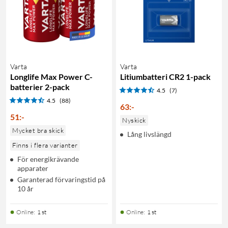
Varta
Varta
Longlife Max Power C-
Litiumbatteri CR2 1-pack
batterier 2-pack
4.5
(7)
4.5
(88)
63
:
-
51
:
-
Nyskick
Mycket bra skick
Lång livslängd
Finns i flera varianter
För energikrävande
apparater
Garanterad förvaringstid på
10 år
Online
:
1 st
Online
:
1 st