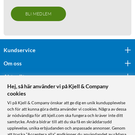
BLI MEDLEM
Kundservice
Om oss
Aktuellt
Hej, så här använder vi på Kjell & Company
cookies
Följ oss
Vi på Kjell & Company önskar att ge dig en unik kundupplevelse
och för att kunna göra detta använder vi cookies. Några av dessa
är nödvändiga för att kjell.com ska fungera och kräver inte ditt
samtycke. Andra bidrar till att du ska få en skräddarsydd
Handla från:
upplevelse, unika erbjudanden och anpassade annonser. Genom
att trycka "Acceptera alla" godkänner du användandet av sådana