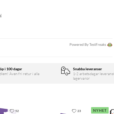
ljuslägen
al
tämningsläget för dig. Spara inställningarna och aktivera när som
 titta på din dag- eller veckorapport och planera belysningen för
Powered By TestFreaks
Shortcuts
öp i 100 dagar
Snabba leveranser
le Assistant, Amazon Alexa eller Siri Shortcuts. Använd enkla
em! Även fri retur i alla
1-2 arbetsdagar leverans
rkan, dimra, ändra färg och anpassa ljusscener.
lagervaror
NYHET
52
23