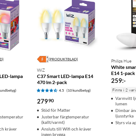
D)
(PRODUKTBLAD)
Philips Hue
White smar
WiZ
E14 1-pack
 LED-lampa
C37 Smart LED-lampa E14
259
:
-
470 lm 2-pack
Finns i 2 var
kundbetyg)
4.5
(10 kundbetyg)
Varmvitt l
279
90
lumen
Stöd för Matter
Dimbar änd
ljusstyrka
justemperatur
Justerbar färgtemperatur
(kallt/varmt)
Styrs via a
och kräver
Ansluts till Wifi och kräver
ingen brygga