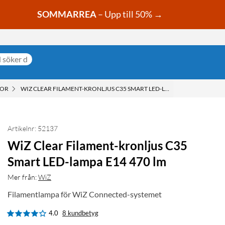
SOMMARREA
– Upp till 50% →
POR
WIZ CLEAR FILAMENT-KRONLJUS C35 SMART LED-LAMPA E14 470 LM
Artikelnr: 52137
WiZ Clear Filament-kronljus C35
Smart LED-lampa E14 470 lm
Mer från:
WiZ
Filamentlampa för WiZ Connected-systemet
4.0
8 kundbetyg