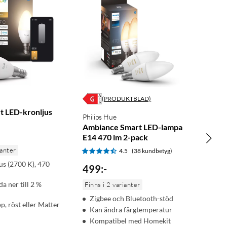
(PRODUKTBLAD)
t LED-kronljus
Philips Hue
Ambiance Smart LED-lampa
E14 470 lm 2-pack
ianter
4.5
(38 kundbetyg)
jus (2700 K), 470
499
:
-
a ner till 2 %
Finns i 2 varianter
Zigbee och Bluetooth-stöd
pp, röst eller Matter
Kan ändra färgtemperatur
Kompatibel med Homekit