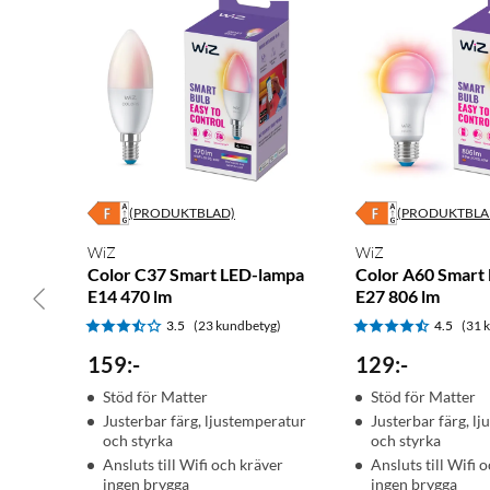
Bredd: 3,5 cm
Nominell livslängd: 15 000 timmar
Antal tändcykler: 20 000
Färgkonsekvens: 6SDCM
Färgåtergivningsindex: 90
Färgtemperatur: 2700-6500 K
Nominellt ljusflöde: 470 lm
Tändtid: <0.5 s>
(PRODUKTBLAD)
(PRODUKTBLA
Wattstyrka: 4,9 W
Wattmotsvarighet: 40 W
WiZ
WiZ
Color C37 Smart LED-lampa
Color A60 Smart
Energieffektivitetsetikett: F
E14 470 lm
E27 806 lm
3.5
(23 kundbetyg)
4.5
(31 
159
:
-
129
:
-
Stöd för Matter
Stöd för Matter
Justerbar färg, ljustemperatur
Justerbar färg, l
och styrka
och styrka
Ansluts till Wifi och kräver
Ansluts till Wifi 
ingen brygga
ingen brygga