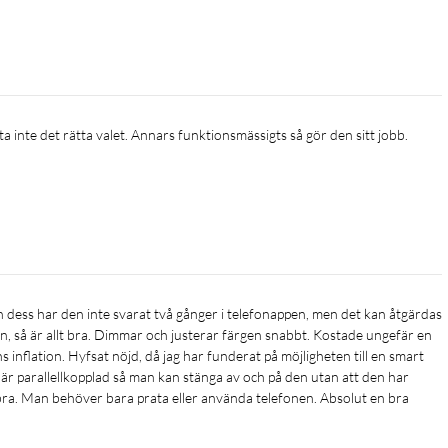
-Fi-router
gateway behövs. Sätt bara i kontakten till din nya belysning och
a inte det rätta valet. Annars funktionsmässigts så gör den sitt jobb.
r dig. Nu behöver du inte fundera på om du glömde släcka
 och Android.
, WiZmote eller din röst. Du behöver inte installera en dyr
n, så är allt bra. Dimmar och justerar färgen snabbt. Kostade ungefär en 
 inflation. Hyfsat nöjd, då jag har funderat på möjligheten till en smart 
r parallellkopplad så man kan stänga av och på den utan att den har 
bra. Man behöver bara prata eller använda telefonen. Absolut en bra 
sa rutiner. Ställ in din belysning så att den tänds innan du