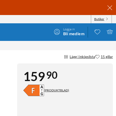
Butiker
Logga in
Bli medlem
Lägg i inköpslista
15 gillar
90
159
(PRODUKTBLAD)