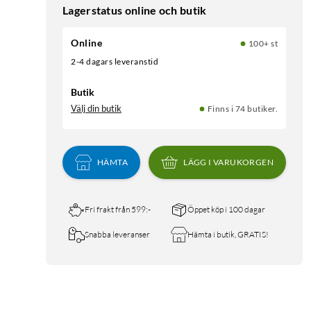
Lagerstatus online och butik
Online
100+ st
2-4 dagars leveranstid
Butik
Välj din butik
Finns i 74 butiker.
HÄMTA
LÄGG I VARUKORGEN
Fri frakt från 599:-
Öppet köp i 100 dagar
Snabba leveranser
Hämta i butik, GRATIS!