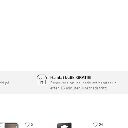
Hämta i butik, GRATIS!
tid på
Reservera online, redo att hämtas ut
efter 15 minuter. Kostnadsfritt!
0
54