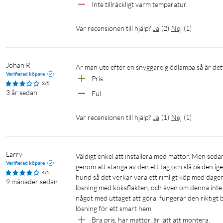
Inte tillräckligt varm temperatur. 
Enkel plug and play. Fungerar med din befintliga Wi
Var recensionen till hjälp?
Ja
(
2
)
Nej
(
1
)
WiZ fungerar med din befintliga Wi-Fi-router, ingen ytterligare 
ladda ner WiZ-appen så är det klart!
Johan R
Är man ute efter en snyggare glödlampa så är dett
Verifierad köpare
Styr vart du än befinner dig med din smartphone
Pris
3/5
3 år sedan
Styr dina WiZ-lampor via en smartphone, oavsett var du befinne
Ful
lamporna när du gick hemifrån. WiZ-appen är tillgänglig för iOS
Var recensionen till hjälp?
Ja
(
1
)
Nej
(
1
)
Smart ljusreglering via app, röst eller dimmer
Dra ner ljusstyrkan till önskad nivå med hjälp av din smartphone
Larry
Väldigt enkel att installera med mattor. Men sedan dess har den inte svarat två gånger i telefonappen, men det kan åtgärdas 
dimmer.
Verifierad köpare
genom att stänga av den ett tag och slå på den ige
4/5
hund så det verkar vara ett rimligt köp med dagens
9 månader sedan
Automatisera dina ljuskällor med hjälp av scheman
lösning med köksfläkten, och även om denna inte ä
något med uttaget att göra, fungerar den riktigt 
Automatisera lamporna så att de passar dina dagliga eller veckovi
lösning för ett smart hem.
kommer hem och stängs av när den inte behövs.
Bra pris, har mattor, är lätt att montera.