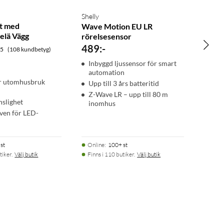
Shelly
t med
Wave Motion EU LR
elä Vägg
rörelsesensor
489
:
-
.5
(108 kundbetyg)
Inbyggd ljussensor för smart
automation
ör utomhusbruk
Upp till 3 års batteritid
Z-Wave LR – upp till 80 m
nslighet
inomhus
ven för LED-
st
Online
:
100+ st
tiker.
Välj butik
Finns i 110 butiker.
Välj butik