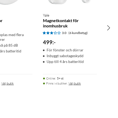
Yale
or
Magnetkontakt för
inomhusbruk
3.0
(6 kundbetyg)
plas med flera
rer
499
:
-
vå på 85 dB
För fönster och dörrar
 års batteritid
Inbyggt sabotageskydd
Upp till 4 års batteritid
Online
:
5+ st
.
Välj butik
Finns i 4 butiker.
Välj butik