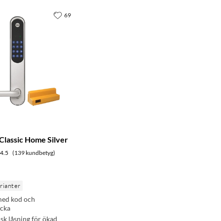
69
lassic Home Silver
4.5
(139 kundbetyg)
arianter
med kod och
icka
k låsning för ökad