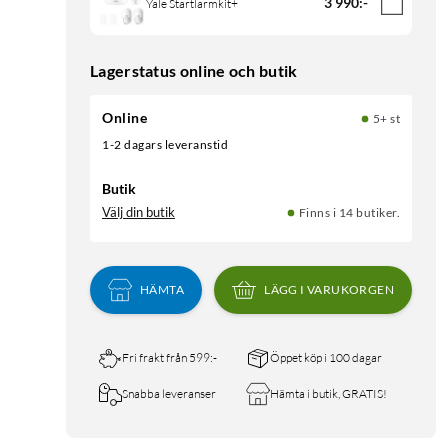
3 990
:
-
Yale Startlarmkit+
Lagerstatus online och butik
Online
5+ st
1-2 dagars leveranstid
Butik
Välj din butik
Finns i 14 butiker.
HÄMTA
LÄGG I VARUKORGEN
Fri frakt från 599:-
Öppet köp i 100 dagar
Snabba leveranser
Hämta i butik, GRATIS!