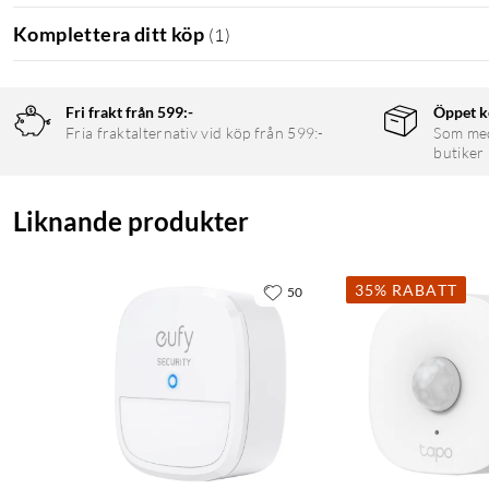
Komplettera ditt köp
(
1
)
Fri frakt från 599:-
Öppet k
Fria fraktalternativ vid köp från 599:-
Som medl
butiker
Liknande produkter
35% RABATT
50