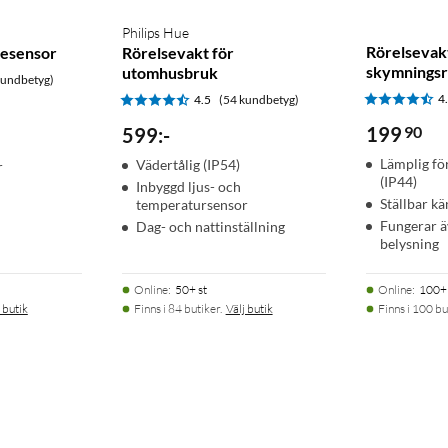
Philips Hue
Rörelsevak
sesensor
Rörelsevakt för
skymningsr
utomhusbruk
kundbetyg)
4
4.5
(54 kundbetyg)
199
90
599
:
-
Lämplig f
Vädertålig (IP54)
r
(IP44)
Inbyggd ljus- och
Ställbar kä
temperatursensor
Fungerar ä
Dag- och nattinställning
belysning
Online
:
50+ st
Online
:
100+ 
 butik
Finns i 84 butiker.
Välj butik
Finns i 100 bu