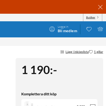
Butiker
Logga in
Bli medlem
Lägg i inköpslista
1 gillar
1 190
:
-
Komplettera ditt köp