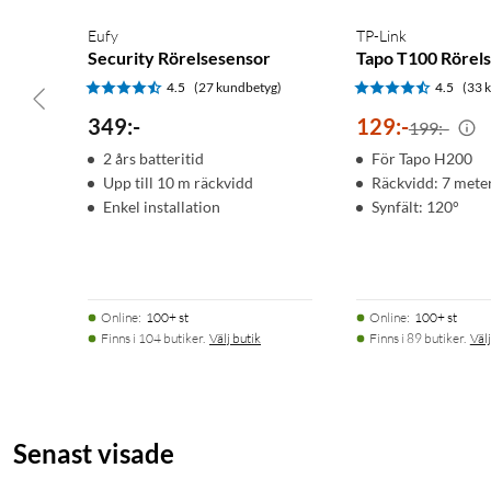
Eufy
TP-Link
Security Rörelsesensor
Tapo T100 Rörel
4.5
(27 kundbetyg)
4.5
(33 
349
:
-
129
:
-
199:-
2 års batteritid
För Tapo H200
Upp till 10 m räckvidd
Räckvidd: 7 mete
Enkel installation
Synfält: 120°
Online
:
100+ st
Online
:
100+ st
Finns i 104 butiker.
Välj butik
Finns i 89 butiker.
Välj
Senast visade