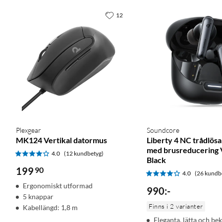
12
Plexgear
Soundcore
MK124 Vertikal datormus
Liberty 4 NC trådlösa
med brusreducering 
4.0
(12 kundbetyg)
Black
199
90
4.0
(26 kundb
Ergonomiskt utformad
990
:
-
5 knappar
Finns i 2 varianter
Kabellängd: 1,8 m
Eleganta, lätta och b