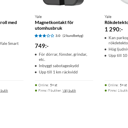
Yale
Yale
roll med
Magnetkontakt för
Rökdetekt
utomhusbruk
1 290
:
-
3.0
(2 kundbetyg)
Kan parkop
rökdetekto
 Yale Smart
749
:
-
Hög ljudni
För dörrar, fönster, grindar,
Upp till 10
etc.
Inbyggt sabotageskydd
Upp till 1 km räckvidd
Online
:
5+ st
Online
:
5+ st
 butik
Finns i 9 butiker.
Välj butik
Finns i 1 butik