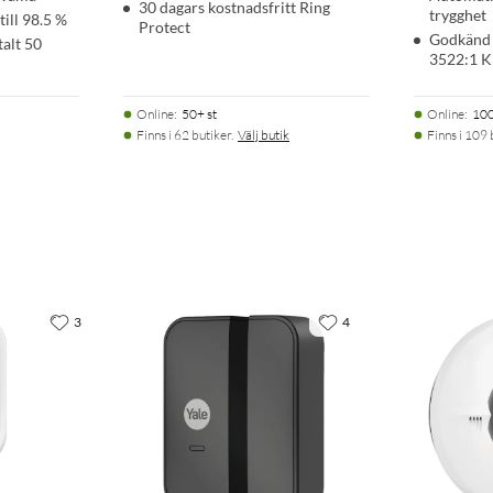
30 dagars kostnadsfritt Ring
trygghet
ill 98.5 %
Protect
Godkänd l
talt 50
3522:1 K
Online
:
50+ st
Online
:
100
Finns i 62 butiker.
Välj butik
Finns i 109 
3
4