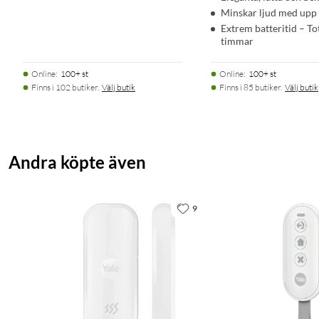
Minskar ljud med upp t
Extrem batteritid – To
timmar
Online
:
100+ st
Online
:
100+ st
Finns i 102 butiker.
Välj butik
Finns i 85 butiker.
Välj butik
Andra köpte även
9