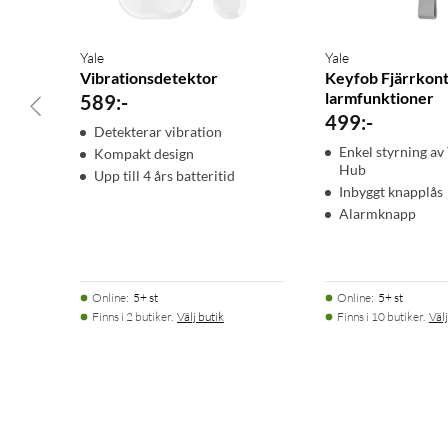
Yale
Yale
Vibrationsdetektor
Keyfob Fjärrkont
larmfunktioner
589
:
-
499
:
-
Detekterar vibration
Enkel styrning av
Kompakt design
Hub
Upp till 4 års batteritid
Inbyggt knapplås
Alarmknapp
Online
:
5+ st
Online
:
5+ st
Finns i 2 butiker.
Välj butik
Finns i 10 butiker.
Välj