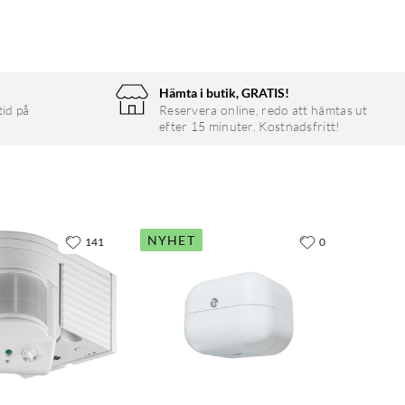
Hämta i butik, GRATIS!
tid på
Reservera online, redo att hämtas ut
efter 15 minuter. Kostnadsfritt!
NYHET
141
0