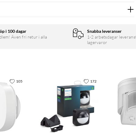
öp i 100 dagar
Snabba leveranser
em! Även fri retur i alla
1-2 arbetsdagar leverans
lagervaror
105
172