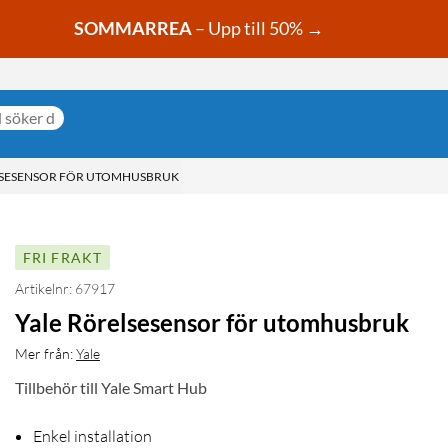
SOMMARREA
– Upp till 50% →
LSESENSOR FÖR UTOMHUSBRUK
FRI FRAKT
Artikelnr: 67917
Yale Rörelsesensor för utomhusbruk
Mer från:
Yale
Tillbehör till Yale Smart Hub
Enkel installation