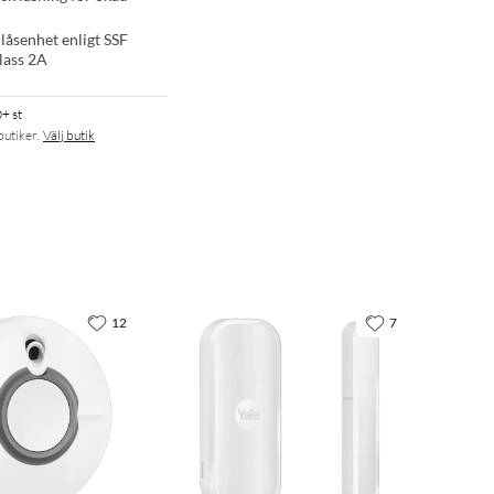
åsenhet enligt SSF
lass 2A
+ st
butiker.
Välj butik
12
7