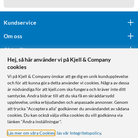
Kundservice
Om oss
Aktuellt
Hej, så här använder vi på Kjell & Company
cookies
Följ oss
Vi på Kjell & Company önskar att ge dig en unik kundupplevelse
och för att kunna göra detta använder vi cookies. Några av dessa
är nödvändiga för att kjell.com ska fungera och kräver inte ditt
samtycke. Andra bidrar till att du ska få en skräddarsydd
Handla från:
upplevelse, unika erbjudanden och anpassade annonser. Genom
att trycka "Acceptera alla" godkänner du användandet av sådana
Sverige
cookies. Du kan också välja vilka cookies du vill godkänna via
Norge
länken "Ändra inställningar".
Läs mer om våra Cookies
,
läs vår Integritetspolicy
.