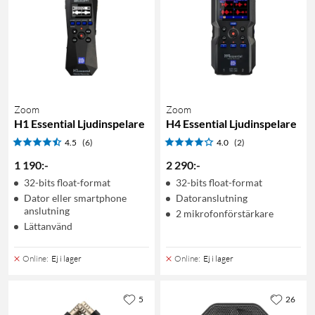
Zoom
Zoom
H1 Essential Ljudinspelare
H4 Essential Ljudinspelare
4.5
(6)
4.0
(2)
1 190
:
-
2 290
:
-
32-bits float-format
32-bits float-format
Dator eller smartphone
Datoranslutning
anslutning
2 mikrofonförstärkare
Lättanvänd
Online
:
Ej i lager
Online
:
Ej i lager
5
26