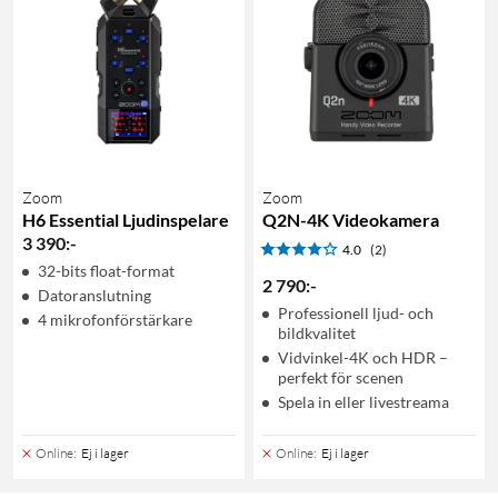
Zoom
Zoom
H6 Essential Ljudinspelare
Q2N-4K Videokamera
3 390
:
-
4.0
(2)
32-bits float-format
2 790
:
-
Datoranslutning
Professionell ljud- och
4 mikrofonförstärkare
bildkvalitet
Vidvinkel-4K och HDR –
perfekt för scenen
Spela in eller livestreama
Online
:
Ej i lager
Online
:
Ej i lager