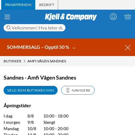
PRIVATPERSON
BEDRIFT
SOMMERSALG – Opptil 50 %
→
BUTIKKER
AMFI VÅGEN SANDNES
Sandnes - Amfi Vågen Sandnes
VELG SOM BUTIKKEN MIN
NAVIGERE
Åpningstider
I dag
8/8
10:00 - 18:00
I morgen
9/8
Stengt
Mandag
10/8
10:00 - 20:00
Tirsdag
11/8
10:00 - 20:00