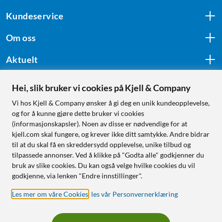
Kundeservice
Om oss
Aktuelt
Hei, slik bruker vi cookies på Kjell & Company
Følg oss
Vi hos Kjell & Company ønsker å gi deg en unik kundeopplevelse,
og for å kunne gjøre dette bruker vi cookies
(informasjonskapsler). Noen av disse er nødvendige for at
kjell.com skal fungere, og krever ikke ditt samtykke. Andre bidrar
Handle fra:
til at du skal få en skreddersydd opplevelse, unike tilbud og
tilpassede annonser. Ved å klikke på "Godta alle" godkjenner du
Sverige
bruk av slike cookies. Du kan også velge hvilke cookies du vil
Norge
godkjenne, via lenken "Endre innstillinger".
Les mer om våre Cookies
,
les vår Personvernerklæring