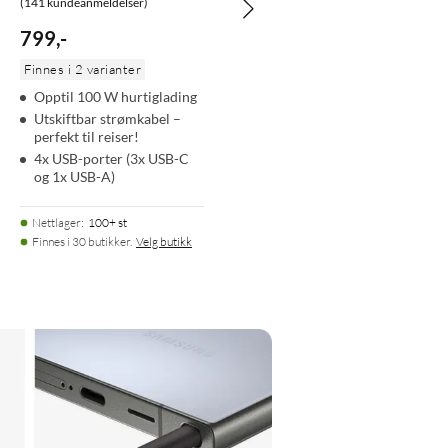
(141 kundeanmeldelser)
799
,
-
Finnes i 2 varianter
Opptil 100 W hurtiglading
Utskiftbar strømkabel –
perfekt til reiser!
4x USB-porter (3x USB-C
og 1x USB-A)
Nettlager
:
100+ st
Finnes i 30 butikker.
Velg butikk