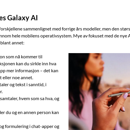
es Galaxy AI
orskjellene sammenlignet med forrige års modeller, men den størs
ennom hele mobilens operativsystem. Mye av fokuset med de nye AI
 blant annet:
jon som nå kommer til
jonen kan du sirkle inn hva
opp mer informasjon – det kan
t eller noe annet.
ler og tekst i sanntid, i
r.
 samtaler, hvem som sa hva, og
 der du og en annen person kan
 og formulering i chat-apper og