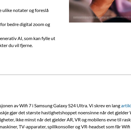
ulike notater og foreslå
for bedre digital zoom og
enerativ AI, som kan fylle ut
kter du vil fjerne.
ksjonen av Wifi 7 i Samsung Galaxy S24 Ultra. Vi skrev en lang
artik
skje gjør det største hastighetshoppet noensinne når det gjelder Wi
gheter, ikke minst når det gjelder AR, VR og mobilens evne til r
askiner, TV-apparater, spillkonsoller og VR-headset som får Wifi 