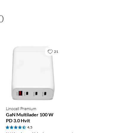
0
21
Linocell Premium
GaN Multilader 100 W
PD 3.0 Hvit
4.5