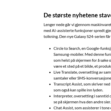
De største nyhetene stav
Lenger nede går vi gjennom maskinvaref
med AI-assisterte funksjoner spredt gj
tolkning. Den nye Galaxy S24-serien får
Circle to Search, en Google-funks
Samsung-mobiler. Med denne funks
som helst på skjermen for å søke 
være et sted på et bilde, et produk
Live Translate, oversetting av samta
samtaler eller SMS-konversasjone
Transcript Assist, som skriver ned
som også kan spille inn lyden.
Interpreter, oversetting i sanntid
se på skjermen hva den andre sier.
Chat Assist, som assisterer i tone