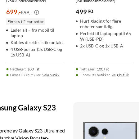
(254 kundeanmeldelser)
(240 kundeanmeldelser)
699
,
-
499
90
899,-
Hurtiglading for flere
Finnes i 2 varianter
enheter samtidig
Lader alt – fra mobil til
Perfekt til laptop opptil 65
laptop
W (USB-PD)
Kobles direkte i stikkontakt
2x USB-C og 1x USB-A
4 USB-porter (3x USB-C og
1x USB-A)
Nettlager
:
100+ st
Nettlager
:
100+ st
Finnes i 30 butikker.
Velg butikk
Finnes i 31 butikker.
Velg butikk
msung Galaxy S23
porene av Galaxy S23 Ultra med
ptive Vision Booster-