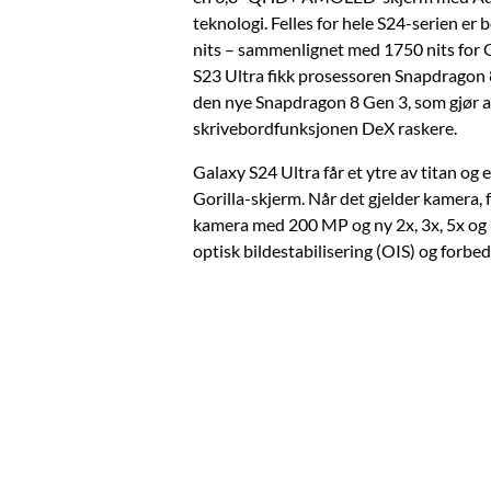
teknologi. Felles for hele S24-serien er 
nits – sammenlignet med 1750 nits for 
S23 Ultra fikk prosessoren Snapdragon 8
den nye Snapdragon 8 Gen 3, som gjør a
skrivebordfunksjonen DeX raskere.
Galaxy S24 Ultra får et ytre av titan og
Gorilla-skjerm. Når det gjelder kamera, 
kamera med 200 MP og ny 2x, 3x, 5x og
optisk bildestabilisering (OIS) og forbed