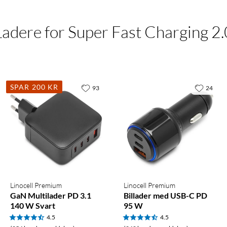
Ladere for Super Fast Charging 2.
SPAR 200 KR
93
24
Linocell Premium
Linocell Premium
GaN Multilader PD 3.1
Billader med USB-C PD
140 W Svart
95 W
4.5
4.5