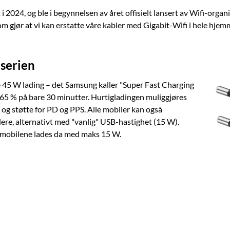
 i 2024, og ble i begynnelsen av året offisielt lansert av Wifi-organi
som gjør at vi kan erstatte våre kabler med Gigabit-Wifi i hele hjem
-serien
ke 45 W lading – det Samsung kaller "Super Fast Charging
il 65 % på bare 30 minutter. Hurtigladingen muliggjøres
 og støtte for PD og PPS. Alle mobiler kan også
e, alternativt med "vanlig" USB-hastighet (15 W).
g mobilene lades da med maks 15 W.