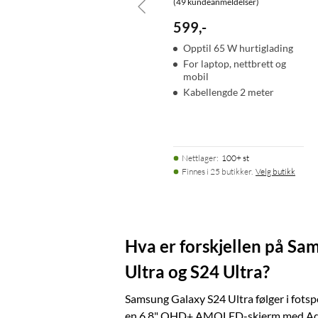
(49 kundeanmeldelser)
599
,
-
Opptil 65 W hurtiglading
For laptop, nettbrett og
mobil
Kabellengde 2 meter
Nettlager
:
100+ st
Finnes i 25 butikker.
Velg butikk
Hva er forskjellen på Sa
Ultra og S24 Ultra?
Samsung Galaxy S24 Ultra følger i fots
en 6,8" QHD+ AMOLED-skjerm med Ada