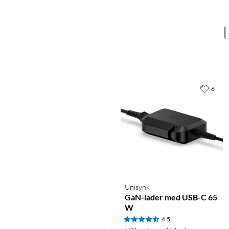
6
Unisynk
GaN-lader med USB-C 65
W
4.5