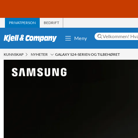
PRIVATPERSON
BEDRIFT
Meny
KUNNSKAP
NYHETER
GALAXY S24-SERIEN OG TILBEHØRET