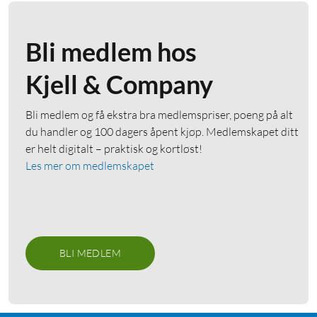
Bli medlem hos
Yale
Yale
Kjell & Company
Solar Panel Charger
Outdoor USB-Cable
90
519
,
-
259
For Yale Smart Outdoor
Bli medlem og få ekstra bra medlemspriser, poeng på alt
For Yale Smart Outdoor
Camera
Camera
du handler og 100 dagers åpent kjøp. Medlemskapet ditt
Justerbart solpanel for
Værbestandig og slitesterk
er helt digitalt – praktisk og kortløst!
konstant strømtilførsel
Kabellengde: 3 m
Les mer om medlemskapet
Justerbart kuleledd
Nettlager
:
5+ st
Nettlager
:
20+ st
BLI MEDLEM