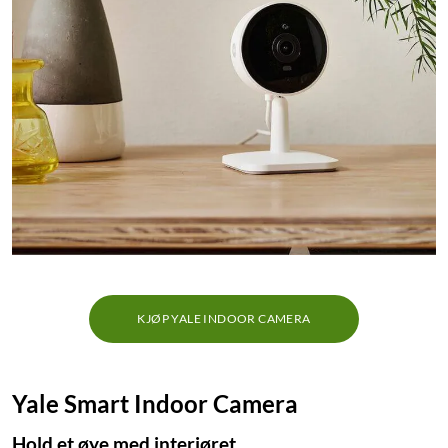
90
1 190
,
-
419
Full HD og nattsyn i farger
For Yale Smart video
doorbell
Lokal og skybasert lagring
Velg mellom 7 behagelige
Kompatibel med andre Yale-
signaler
produkter
Nettlager
:
20+ st
Nettlager
:
20+ st
KJØP YALE INDOOR CAMERA
Yale Smart Indoor Camera
Hold et øye med interiøret