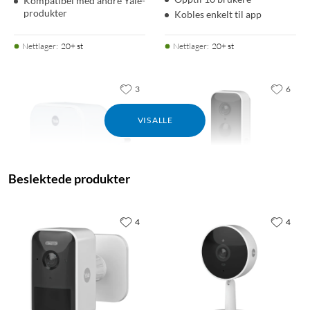
Kompatibel med andre Yale-
produkter
Kobles enkelt til app
Nettlager
:
20+ st
Nettlager
:
20+ st
3
6
VIS ALLE
Beslektede produkter
4
4
Yale
Yale
ConnectX Wi-Fi Bridge
Smart Video Doorbell
4.0
(83)
4.0
(10)
779
,
-
1 490
,
-
Styr lås og status på avstand
Full HD med nattsyn