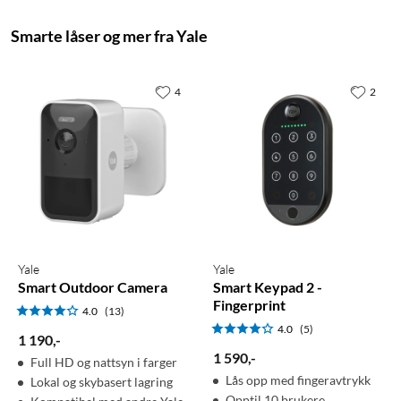
Smarte låser og mer fra Yale
4
2
Yale
Yale
Smart Outdoor Camera
Smart Keypad 2 -
Fingerprint
4.0
(13)
4.0
(5)
1 190
,
-
1 590
,
-
Full HD og nattsyn i farger
Lås opp med fingeravtrykk
Lokal og skybasert lagring
Opptil 10 brukere