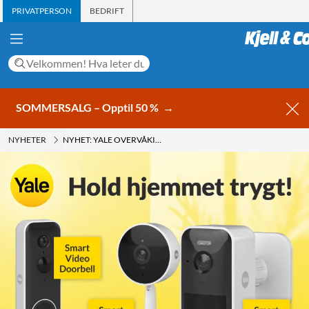
PRIVATPERSON
BEDRIFT
SOMMERSALG – Opptil 50 %
→
NYHETER
NYHET: YALE OVERVÅKINGSKAMERAER