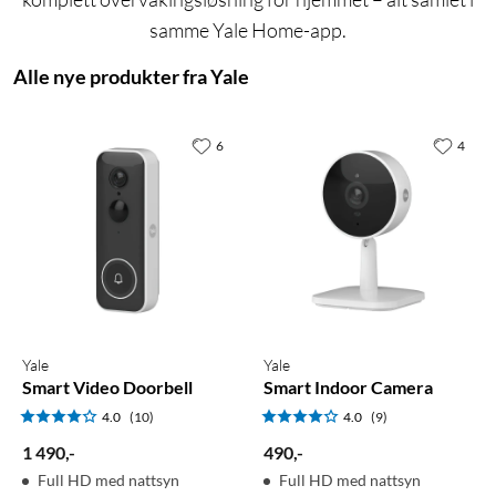
samme Yale Home-app.
Alle nye produkter fra Yale
6
4
Yale
Yale
Smart Video Doorbell
Smart Indoor Camera
4.0
(10)
4.0
(9)
1 490
,
-
490
,
-
Full HD med nattsyn
Full HD med nattsyn