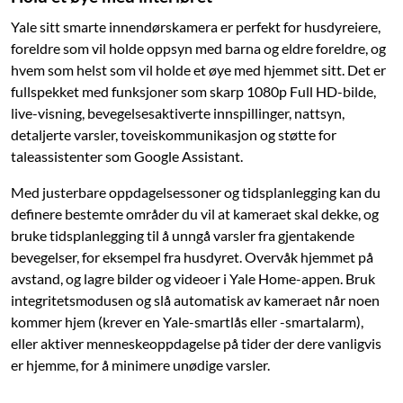
Yale sitt smarte innendørskamera er perfekt for husdyreiere,
foreldre som vil holde oppsyn med barna og eldre foreldre, og
hvem som helst som vil holde et øye med hjemmet sitt. Det er
fullspekket med funksjoner som skarp 1080p Full HD-bilde,
live-visning, bevegelsesaktiverte innspillinger, nattsyn,
detaljerte varsler, toveiskommunikasjon og støtte for
taleassistenter som Google Assistant.
Med justerbare oppdagelsessoner og tidsplanlegging kan du
definere bestemte områder du vil at kameraet skal dekke, og
bruke tidsplanlegging til å unngå varsler fra gjentakende
bevegelser, for eksempel fra husdyret. Overvåk hjemmet på
avstand, og lagre bilder og videoer i Yale Home-appen. Bruk
integritetsmodusen og slå automatisk av kameraet når noen
kommer hjem (krever en Yale-smartlås eller -smartalarm),
eller aktiver menneskeoppdagelse på tider der dere vanligvis
er hjemme, for å minimere unødige varsler.