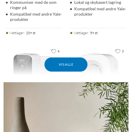
Kommuniser med de som
Lokal og skybasert lagring
ringer på
Kompatibel med andre Yale-
Kompatibel med andre Yale-
produkter
produkter
Nettlager
:
20+ st
Nettlager
:
5+ st
4
3
VIS ALLE
Yale
Yale
Smart Outdoor Camera
Doorbell Chime
4.0
(13)
4.0
(9)