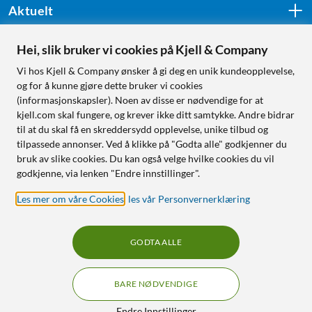
Aktuelt
Hei, slik bruker vi cookies på Kjell & Company
Følg oss
Vi hos Kjell & Company ønsker å gi deg en unik kundeopplevelse,
og for å kunne gjøre dette bruker vi cookies
(informasjonskapsler). Noen av disse er nødvendige for at
kjell.com skal fungere, og krever ikke ditt samtykke. Andre bidrar
Handle fra:
til at du skal få en skreddersydd opplevelse, unike tilbud og
tilpassede annonser. Ved å klikke på "Godta alle" godkjenner du
Sverige
bruk av slike cookies. Du kan også velge hvilke cookies du vil
Norge
godkjenne, via lenken "Endre innstillinger".
Les mer om våre Cookies
,
les vår Personvernerklæring
GODTA ALLE
BARE NØDVENDIGE
RÅD OG TILBEHØR TIL
HJEMMEELEKTRONIKK
Endre Innstillinger