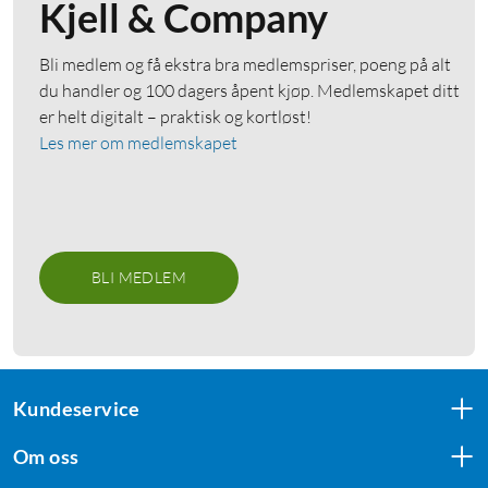
Kjell & Company
bilen 15 W
trådløs billader
4.5
(58)
4.5
(2)
Bli medlem og få ekstra bra medlemspriser, poeng på alt
90
299
499
,
-
du handler og 100 dagers åpent kjøp. Medlemskapet ditt
Låder mobilen trådløst med
Qi2-sertifisert – opptil 25 W
er helt digitalt – praktisk og kortløst!
opptil 15 W
Sterk magnet – holder
Les mer om medlemskapet
Qi2-hurtiglading for iPhone
telefonen på plass
og Android
Monteres i
Monteres i luftventilen
ventilasjonsgitteret
Nettlager
:
100+ st
Nettlager
:
20+ st
BLI MEDLEM
Kundeservice
Om oss