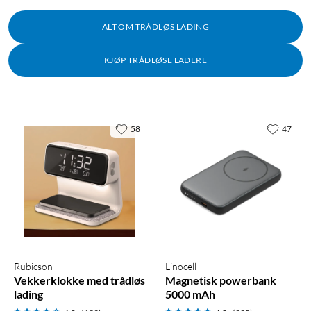
ALT OM TRÅDLØS LADING
KJØP TRÅDLØSE LADERE
58
47
Rubicson
Linocell
Vekkerklokke med trådløs
Magnetisk powerbank
lading
5000 mAh