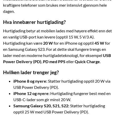
kraftigere telefoner som brukes mer intensivt gjennom hele
dagen.
Hva innebærer hurtiglading?
Hurtiglading betyr at mobilen lades med høyere effekt enn det
en vanlig USB-port kan levere (opptil 15 W, 5 V/3 A).
Hurtiglading kan være
20 W
for en iPhone og opptil
45 W
for
en Samsung Galaxy S23. For at dette skal fungere trengs en
lader med en moderne hurtigladeteknologi, for eksempel
USB
Power Delivery (PD)
,
PD med PPS
eller
Quick Charge
.
Hvilken lader trenger jeg?
iPhone 8 og nyere:
Støtter hurtiglading opptil 20 W via
USB Power Delivery (PD).
iPhone 12 og nyere:
Hurtiglading fungerer best med en
USB-C-lader som gir minst 20 W.
Samsung Galaxy S20, S21, S22:
Støtter hurtiglading
opptil 25 W med USB Power Delivery (PD).