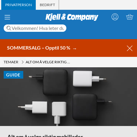
PRIVATPERSON
BEDRIFT
SOMMERSALG – Opptil 50 %
→
TEMAER
ALT OM Å VELGE RIKTIG MOBILLADER
GUIDE
Alt om å velge riktig mobillader