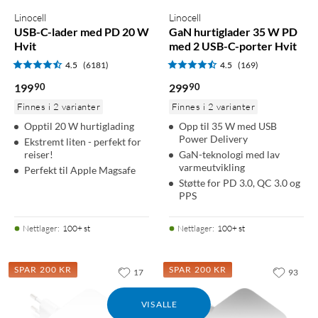
Linocell
Linocell
USB-C-lader med PD 20 W
GaN hurtiglader 35 W PD
Hvit
med 2 USB-C-porter Hvit
4.5
(6181)
4.5
(169)
90
90
199
299
Finnes i 2 varianter
Finnes i 2 varianter
Opptil 20 W hurtiglading
Opp til 35 W med USB
Power Delivery
Ekstremt liten - perfekt for
reiser!
GaN-teknologi med lav
varmeutvikling
Perfekt til Apple Magsafe
Støtte for PD 3.0, QC 3.0 og
PPS
Nettlager
:
100+ st
Nettlager
:
100+ st
SPAR 200 KR
SPAR 200 KR
17
93
VIS ALLE