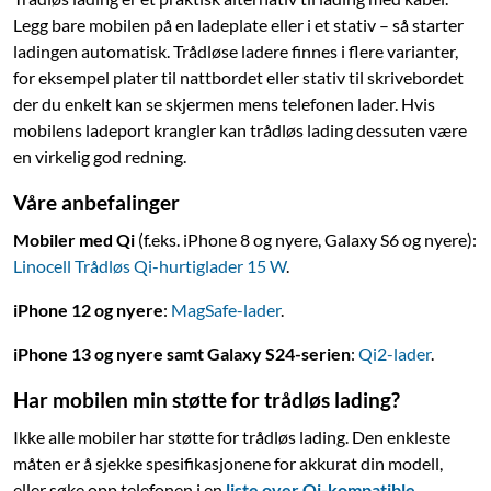
Legg bare mobilen på en ladeplate eller i et stativ – så starter
ladingen automatisk. Trådløse ladere finnes i flere varianter,
for eksempel plater til nattbordet eller stativ til skrivebordet
der du enkelt kan se skjermen mens telefonen lader. Hvis
mobilens ladeport krangler kan trådløs lading dessuten være
en virkelig god redning.
Våre anbefalinger
Mobiler med Qi
(f.eks. iPhone 8 og nyere, Galaxy S6 og nyere):
Linocell Trådløs Qi-hurtiglader 15 W
.
iPhone 12 og nyere
:
MagSafe-lader
.
iPhone 13 og nyere samt Galaxy S24-serien
:
Qi2-lader
.
Har mobilen min støtte for trådløs lading?
Ikke alle mobiler har støtte for trådløs lading. Den enkleste
måten er å sjekke spesifikasjonene for akkurat din modell,
eller søke opp telefonen i en
liste over Qi-kompatible