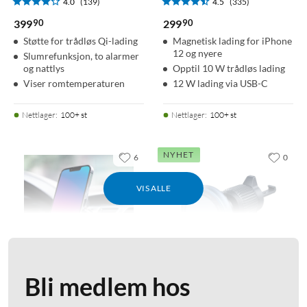
4.0
(139)
4.5
(335)
90
90
399
299
Støtte for trådløs Qi-lading
Magnetisk lading for iPhone
12 og nyere
Slumrefunksjon, to alarmer
og nattlys
Opptil 10 W trådløs lading
Viser romtemperaturen
12 W lading via USB-C
Nettlager
:
100+ st
Nettlager
:
100+ st
NYHET
6
0
VIS ALLE
Bli medlem hos
Linocell
Ugreen
Magnetisk Qi2 ladeplate til
MagFlow 25 W magnetisk