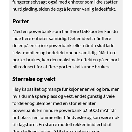
fungerer selvsagt også med enheter som ikke støtter
hurtiglading, siden de også leverer vanlig ladeeffekt.
Porter
Med en powerbank som har flere USB-porter kan du
lade flere enheter samtidig. Det er ideelt når flere
deler på en større powerbank, eller når du skal lade
f.eks. mobilen og hodetelefonene samtidig. Når flere
porter brukes, kan den maksimale effekten på en port
bli redusert for at flere porter skal kunne brukes.
Størrelse og vekt
Høy kapasitet og mange funksjoner er vel og bra, men
hvis du må spare plass og vekt, er det gunstig å veie
fordeler og ulemper med en stor eller liten
powerbank. En mindre powerbank på 5000 mAh får
fint plass i en lomme eller håndveske og kan være nok
til dagsturer. En større modell rekker imidlertid til
flere ladinger, og også til større enheter som