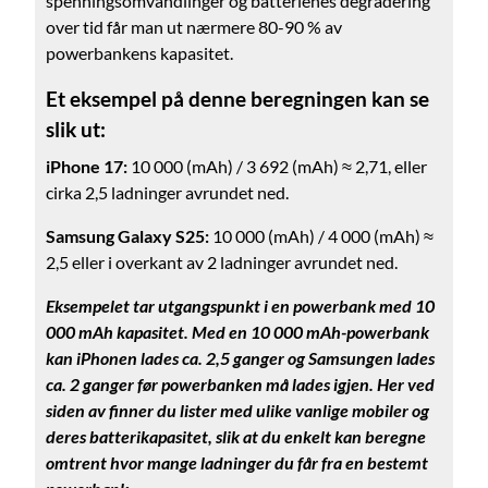
spenningsomvandlinger og batterienes degradering
over tid får man ut nærmere 80-90 % av
Nettlager
:
100+ st
Nettlager
:
100+ st
powerbankens kapasitet.
Et eksempel på denne beregningen kan se
slik ut:
iPhone 17:
10 000 (mAh) / 3 692 (mAh) ≈ 2,71, eller
cirka 2,5 ladninger avrundet ned.
Samsung Galaxy S25:
10 000 (mAh) / 4 000 (mAh) ≈
2,5 eller i overkant av 2 ladninger avrundet ned.
Eksempelet tar utgangspunkt i en powerbank med 10
000 mAh kapasitet. Med en 10 000 mAh-powerbank
kan iPhonen lades ca. 2,5 ganger og Samsungen lades
ca. 2 ganger før powerbanken må lades igjen. Her ved
siden av finner du lister med ulike vanlige mobiler og
deres batterikapasitet, slik at du enkelt kan beregne
omtrent hvor mange ladninger du får fra en bestemt