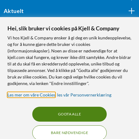
Aktuelt
Hei, slik bruker vi cookies på Kjell & Company
Følg oss
Vi hos Kjell & Company ønsker å gi deg en unik kundeopplevelse,
og for å kunne gjøre dette bruker vi cookies
(informasjonskapsler). Noen av disse er nødvendige for at
kjell.com skal fungere, og krever ikke ditt samtykke. Andre bidrar
Handle fra:
til at du skal få en skreddersydd opplevelse, unike tilbud og
tilpassede annonser. Ved å klikke på "Godta alle" godkjenner du
Sverige
bruk av slike cookies. Du kan også velge hvilke cookies du vil
Norge
godkjenne, via lenken "Endre innstillinger".
Les mer om våre Cookies
,
les vår Personvernerklæring
GODTA ALLE
BARE NØDVENDIGE
RÅD OG TILBEHØR TIL