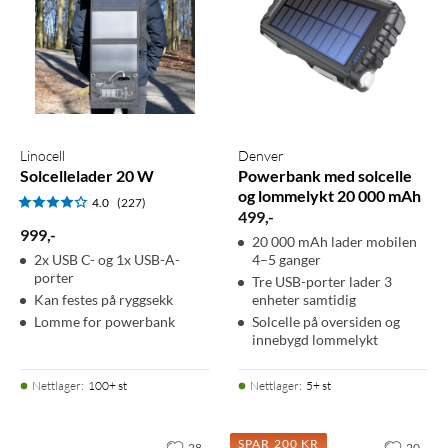
Linocell
Denver
Solcellelader 20 W
Powerbank med solcelle
og lommelykt 20 000 mAh
4.0
(227)
499
,
-
999
,
-
20 000 mAh lader mobilen
2x USB C- og 1x USB-A-
4–5 ganger
porter
Tre USB-porter lader 3
Kan festes på ryggsekk
enheter samtidig
Lomme for powerbank
Solcelle på oversiden og
innebygd lommelykt
Nettlager
:
100+ st
Nettlager
:
5+ st
SPAR 200 KR
28
20