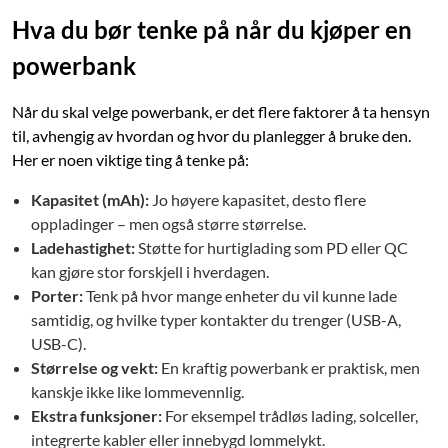
Hva du bør tenke på når du kjøper en
powerbank
Når du skal velge powerbank, er det flere faktorer å ta hensyn
til, avhengig av hvordan og hvor du planlegger å bruke den.
Her er noen viktige ting å tenke på:
Kapasitet (mAh):
Jo høyere kapasitet, desto flere
oppladinger – men også større størrelse.
Ladehastighet:
Støtte for hurtiglading som PD eller QC
kan gjøre stor forskjell i hverdagen.
Porter:
Tenk på hvor mange enheter du vil kunne lade
samtidig, og hvilke typer kontakter du trenger (USB-A,
USB-C).
Størrelse og vekt:
En kraftig powerbank er praktisk, men
kanskje ikke like lommevennlig.
Ekstra funksjoner:
For eksempel trådløs lading, solceller,
integrerte kabler eller innebygd lommelykt.