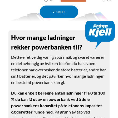
VIS ALLE
Hvor mange ladninger
rekker powerbanken til?
Linocell
Linocell
Dette er et veldig vanlig spørsmål, og svaret varierer
Powerbank med
Powerbank med
solcellelading 16 000 mAh
solcellelading 20 W 8000
en del avhengig av hvilken telefon du har. Noen
mAh
telefoner har overraskende store batterier, andre har
4.0
(119)
4.0
(64)
små batterier, og det påvirker hvor mange ladninger
699
,
-
en bestemt powerbank kan gi.
299
,
-
499,90
Gir opptil 30 W lading
Praktisk solcellelading og
2x USB-C-porter og 1x USB-
Du kan enkelt beregne antall ladninger fra 0 til 100
innebygd lommelykt
A-port
% du kan få ut av en powerbank ved å dele
1x USB-C-port og 2x USB-A-
Praktisk solcellelading og
powerbankens kapasitet på telefonens kapasitet
porter
innebygd lommelykt
Kan lades via USB-lader
og deretter runde ned.
På grunn av tap ved
eller solcellene