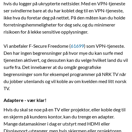
hvis du logger på ukrypterte nettsider. Med en VPN-tjeneste
ser svindlerne bare at du har koblet deg til en VPN-tjeneste,
ikke hva du foretar deg på nettet. På den måten kan du holde
forretningshemmeligheter for deg selv, og du minimerer
risikoen for å lekke sensitive opplysninger.
Vi anbefaler F-Secure Freedome (
61699
) som VPN-tjeneste.
Den har ingen begrensninger på hvor mye du kan surfe med
tjenesten aktivert, og dessuten kan du velge hvilket land du vil
surfe fra. Det innebærer at du omgår geografiske
begrensninger som for eksempel programmer på NRK TV når
du jobber utenlands og vil koble av om kvelden med litt norsk
TV.
Adaptere - vær klar!
Hvis du skal se noe på en TV eller projektor, eller koble deg til
en skjerm på kundens kontor, kan du trenge en adapter.
Mange datamaskiner i dag er utstyrt med HDMI eller
Displayport-utganger, men hvis skjermen eller projektoren