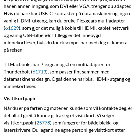
har en annen inngang, som DVI eller VGA, trenger du adapter.
Hvis du bare har USB-C-kontakter på datamaskinen og ingen
vanlig HDMI-utgang, kan du bruke Plexgears multiadapter
(
61629
), som gjør det mulig å koble til HDMI, kablet nettverk
og vanlig USB-tilbehør. I tillegg er det innebygd
minnekortleser, hvis du for eksempel har med deg et kamera
på reisen.
Til Macbooks har Plexgear også en multiadapter for
Thunderbolt (
61713
), som passer fint sammen med
datamaskinens design. Også denne har bl.a. HDMI-utgang og
minnekortleser.
Visittkortpapir
Når du er på farten og møter en kunde som vil kontakte deg, er
det alltid greit å kunne gi fra seg et visittkort. Vi selger
visittkortpapir (
25778
) som fungerer for både blekk- og
laserskrivere. Du lager dine egne personlige visittkort etter