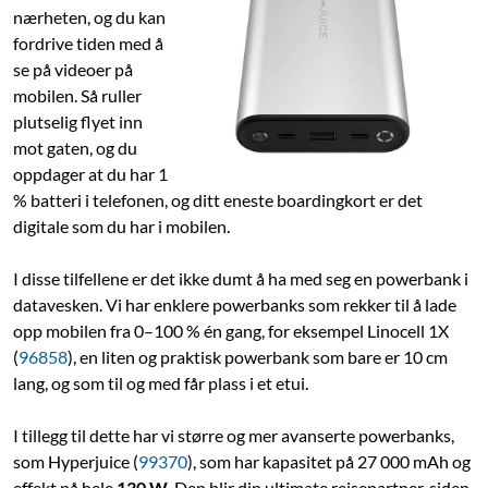
nærheten, og du kan
fordrive tiden med å
se på videoer på
mobilen. Så ruller
plutselig flyet inn
mot gaten, og du
oppdager at du har 1
% batteri i telefonen, og ditt eneste boardingkort er det
digitale som du har i mobilen.
I disse tilfellene er det ikke dumt å ha med seg en powerbank i
datavesken. Vi har enklere powerbanks som rekker til å lade
opp mobilen fra 0–100 % én gang, for eksempel Linocell 1X
(
96858
), en liten og praktisk powerbank som bare er 10 cm
lang, og som til og med får plass i et etui.
I tillegg til dette har vi større og mer avanserte powerbanks,
som Hyperjuice (
99370
), som har kapasitet på 27 000 mAh og
effekt på hele
130 W
. Den blir din ultimate reisepartner, siden