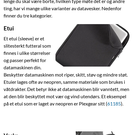
lenge du skal være borte, hvilken type møte det er og andre
4.5
(8)
4.0
(5)
ting, har vi mange ulike varianter av datavesker. Nedenfor
90
229
499
,
-
finner du tre kategorier.
Omformer Vesa-feste
Slank profil – bare 26 mm
Etui
Kraftig konstruksjon
Tåler opptil 75 kg
Et etui (sleeve) er et
slitesterkt futteral som
Nettlager
:
20+ st
Nettlager
:
100+ st
finnes i ulike størrelser
og passer perfekt for
datamaskinen din.
Beskytter datamaskinen mot riper, skitt, støv og mindre støt.
Etuier lages ofte av neopren, samme materiale som brukes i
våtdrakter. Det betyr ikke at datamaskinen blir vanntett, men
at den blir beskyttet mot vær og vind utendørs. Et eksempel
på et etui som er laget av neopren er Plexgear sitt (
61185
).