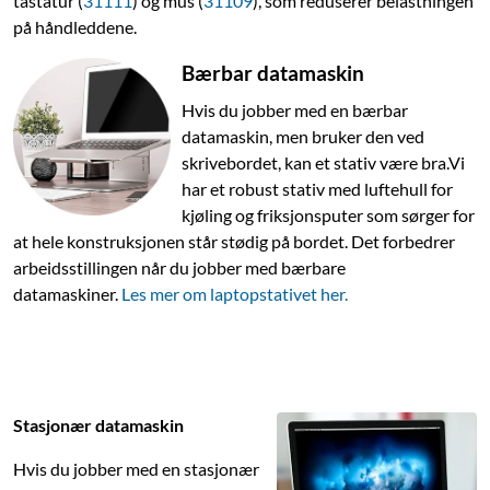
tastatur (
31111
) og mus (
31109
), som reduserer belastningen
på håndleddene.
Bærbar datamaskin
Hvis du jobber med en bærbar
datamaskin, men bruker den ved
skrivebordet, kan et stativ være bra.Vi
har et robust stativ med luftehull for
kjøling og friksjonsputer som sørger for
at hele konstruksjonen står stødig på bordet. Det forbedrer
arbeidsstillingen når du jobber med bærbare
datamaskiner.
Les mer om laptopstativet her.
Stasjonær datamaskin
Hvis du jobber med en stasjonær