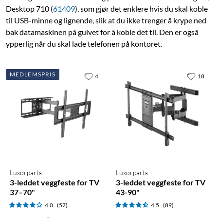
Desktop 710 (
61409
), som gjør det enklere hvis du skal koble
til USB-minne og lignende, slik at du ikke trenger å krype ned
bak datamaskinen på gulvet for å koble det til. Den er også
ypperlig når du skal lade telefonen på kontoret.
MEDLEMSPRIS
4
18
Luxorparts
Luxorparts
3-leddet veggfeste for TV
3-leddet veggfeste for TV
37–70"
43-90"
4.0
(57)
4.5
(89)