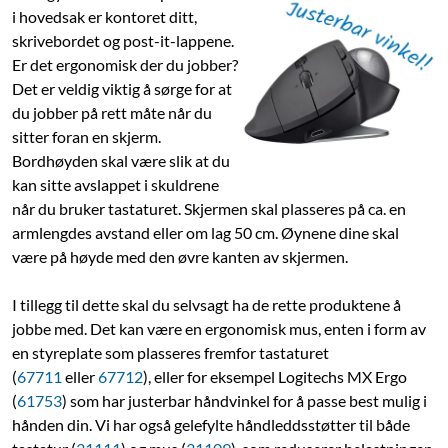
i hovedsak er kontoret ditt,
skrivebordet og post-it-lappene.
Er det ergonomisk der du jobber?
Det er veldig viktig å sørge for at
du jobber på rett måte når du
sitter foran en skjerm.
Bordhøyden skal være slik at du
kan sitte avslappet i skuldrene
når du bruker tastaturet. Skjermen skal plasseres på ca. en
armlengdes avstand eller om lag 50 cm. Øynene dine skal
være på høyde med den øvre kanten av skjermen.
I tillegg til dette skal du selvsagt ha de rette produktene å
jobbe med. Det kan være en ergonomisk mus, enten i form av
en styreplate som plasseres fremfor tastaturet
(
67711
eller
67712
), eller for eksempel Logitechs MX Ergo
(
61753
) som har justerbar håndvinkel for å passe best mulig i
hånden din. Vi har også gelefylte håndleddsstøtter til både