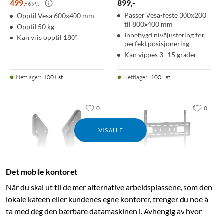
499
,
-
899
,
-
699,-
Passer Vesa-feste 300x200
Opptil Vesa 600x400 mm
til 800x400 mm
Opptil 50 kg
Innebygd nivåjustering for
Kan vris opptil 180°
perfekt posisjonering
Kan vippes 3–15 grader
Nettlager
:
100+ st
Nettlager
:
100+ st
0
0
VIS ALLE
Det mobile kontoret
Når du skal ut til de mer alternative arbeidsplassene, som den
lokale kafeen eller kundenes egne kontorer, trenger du noe å
Luxorparts
ta med deg den bærbare datamaskinen i. Avhengig av hvor
Adapter for VESA-feste
Veggfeste for TV 37–90"