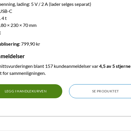
nning, lading: 5 V / 2 A (lader selges separat)
 USB-C
 4 t
 180 × 230 × 70 mm
g
ublisering:
799,90 kr
meldelser
ittsvurderingen blant 157 kundeanmeldelser var
4,5 av 5 stjerne
t for sammenligningen.
LEGG I HANDLEKURVEN
SE PRODUKTET