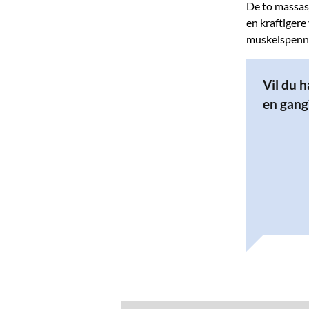
De to massasj
en kraftigere
muskelspennin
Vil du 
en gang