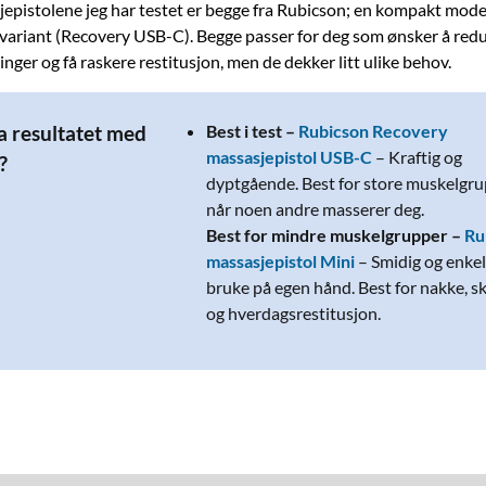
epistolene jeg har testet er begge fra Rubicson; en kompakt model
 variant (Recovery USB-C). Begge passer for deg som ønsker å red
ger og få raskere restitusjon, men de dekker litt ulike behov.
Best i test –
Rubicson Recovery
ha resultatet med
massasjepistol USB-C
– Kraftig og
?
dyptgående. Best for store muskelgru
når noen andre masserer deg.
Best for mindre muskelgrupper –
Ru
massasjepistol Mini
– Smidig og enkel
bruke på egen hånd. Best for nakke, s
og hverdagsrestitusjon.