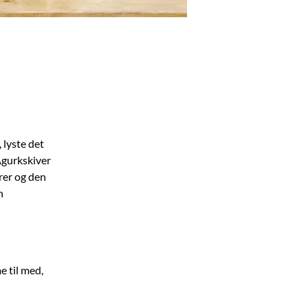
 lyste det
 Agurkskiver
rer og den
n
e til med,