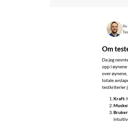
Av
Te
Om test
Da jeg nevnte
opp i øynene h
over øynene, 
totale avslap
testkriterier 
Kraft:
H
Muskel
Bruker
intuitiv