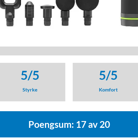
5/5
5/5
Styrke
Komfort
Poengsum: 17 av 20