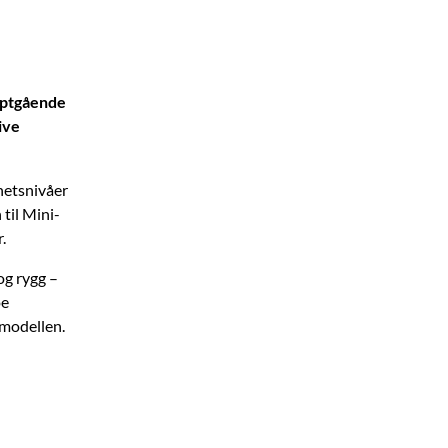
dyptgående
ive
hetsnivåer
 til Mini-
.
og rygg –
oe
-modellen.