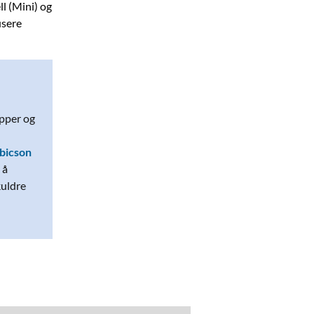
l (Mini) og
usere
pper og
bicson
 å
kuldre