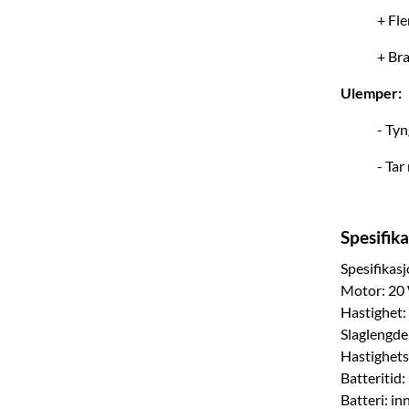
+ Fle
+ Bra
Ulemper:
- Ty
- Tar
Spesifik
Spesifikas
Motor: 20 
Hastighet
Slaglengd
Hastighets
Batteritid:
Batteri: i