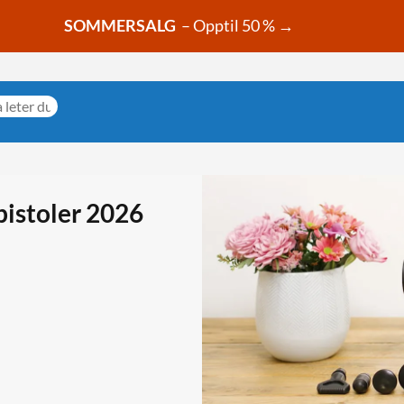
SOMMERSALG
– Opptil 50 % →
pistoler 2026