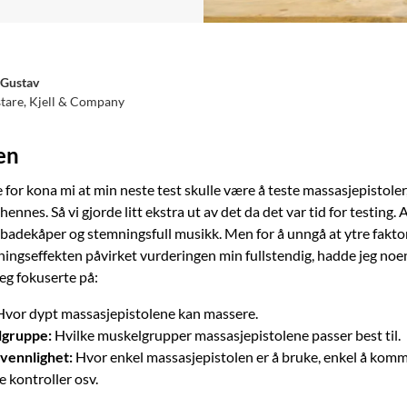
Gustav
stare, Kjell & Company
en
 for kona mi at min neste test skulle være å teste massasjepistoler,
ennes. Så vi gjorde litt ekstra ut av det da det var tid for testing.
badekåper og stemningsfull musikk. Men for å unngå at ytre fakto
ningseffekten påvirket vurderingen min fullstendig, hadde jeg noe
jeg fokuserte på:
vor dypt massasjepistolene kan massere.
gruppe:
Hvilke muskelgrupper massasjepistolene passer best til.
vennlighet:
Hvor enkel massasjepistolen er å bruke, enkel å komm
e kontroller osv.