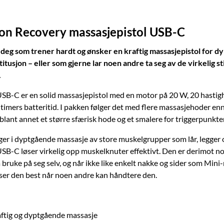
on Recovery massasjepistol USB-C
 deg som trener hardt og ønsker en kraftig massasjepistol for 
itusjon – eller som gjerne lar noen andre ta seg av de virkelig st
.
SB-C er en solid massasjepistol med en motor på 20 W, 20 hastig
 timers batteritid. I pakken følger det med flere massasjehoder enn
blant annet et større sfærisk hode og et smalere for triggerpunkter
gger i dyptgående massasje av store muskelgrupper som lår, legger 
SB-C løser virkelig opp muskelknuter effektivt. Den er derimot n
bruke på seg selv, og når ikke like enkelt nakke og sider som Mini
ser den best når noen andre kan håndtere den.
aftig og dyptgående massasje