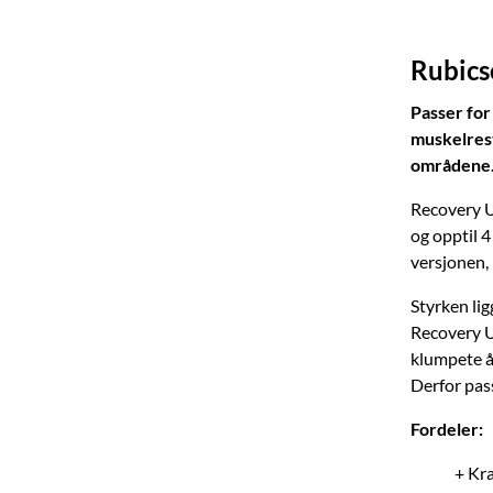
Rubics
Passer for
muskelrest
områdene
Recovery U
og opptil 4
versjonen, 
Styrken li
Recovery U
klumpete å 
Derfor pas
Fordeler:
+ Kr