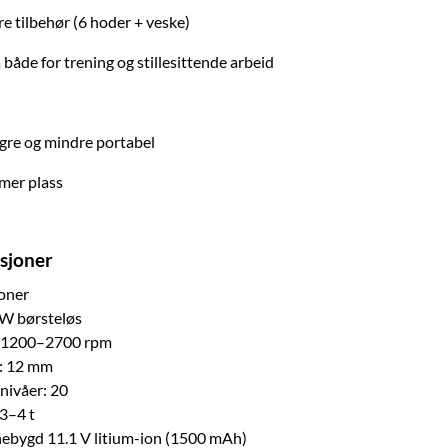
re tilbehør (6 hoder + veske)
 både for trening og stillesittende arbeid
ngre og mindre portabel
 mer plass
asjoner
joner
W børsteløs
: 1200–2700 rpm
e: 12 mm
nivåer: 20
 3–4 t
nnebygd 11.1 V litium-ion (1500 mAh)