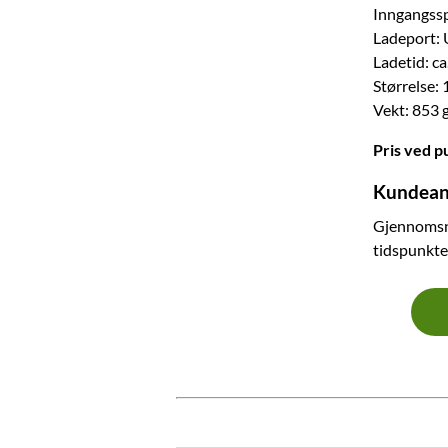
Inngangsspe
Ladeport:
Ladetid: ca.
Størrelse:
Vekt: 853 
Pris ved p
Kundean
Gjennomsn
tidspunkte