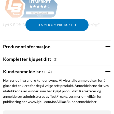
Lyd & Bilde: "Avansert teknologi i designbevisst innpakning."
LES MER OM PRODUKTET
Oppsummering
Produsentinformasjon
Lyd forhåndsinnstilt av KEF
Opptil 80 timers spilletid (35 timer med ANC)
Kompletter kjøpet ditt
(
3
)
Adaptiv støyreduksjon i sanntid
Transparency Mode for å være oppmerksom på
Kundeanmeldelser
(
14
)
omgivelsene
Her ser du hva andre kunder synes. Vi viser alle anmeldelser for å
Romlig lyd med hodesporing
gjøre det enklere for deg å velge rett produkt. Anmeldelsene skrives
Klare samtaler med AI-støttet støydemping
utelukkende av kunder som har kjøpt produktet. Karakterer og
Lett og robust konstruksjon
anmeldelser administreres av TestFreaks. Les mer om vilkår for
Bluetooth 5.3 med tilkobling til to enheter samtidig
publisering her www.kjell.com/no/vilkar/kundeanmeldelser
Styres via Nothing X-appen