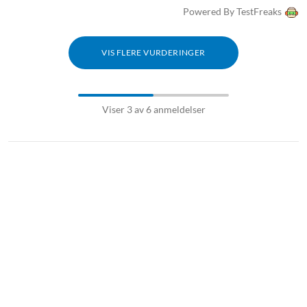
Powered By TestFreaks
Lyd
Driver: 40 mm Dynamisk / 16 Ω
VIS FLERE VURDERINGER
Membran: PU
Lydkodek: AAC, SBC, LDAC
Justering: Lyd av KEF
Viser 3 av 6 anmeldelser
Støyreduksjon
Type: Sanntids adaptiv ANC
Dybde: Opptil 42 dB
Frekvensområde: 2000 Hz
Transparency Mode
Samtalefunksjoner
6 mikrofoner totalt (3 per side)
Adaptiv ANC-algoritme
4 mik ENC-arkitektur for klare samtaler