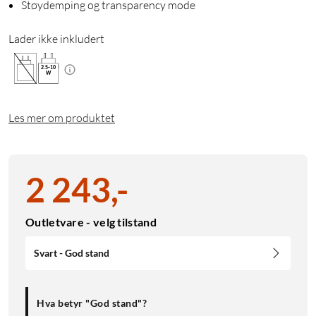
Støydemping og transparency mode
Lader ikke inkludert
2.5
-
10
W
Les mer om produktet
2 243
,
-
Outletvare - velg tilstand
Svart - God stand
Hva betyr "God stand"?