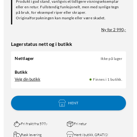
Produkt i god stand, vanligvis et tidligere visningseksemplar
eller en retur. Fullstendig funksjonelt, men med synlige tegn
på bruk, for eksempel riper eller skraper.
Originalforpakningen kan mangle eller være skadet.
Ny for 2 990,-
Lagerstatus nett og i butikk
Nettlager
Ikke på lager
Butikk
Velg din butikk
Finnes i 1 butikk.
HENT
Fri frakt fra 599,-
Fri retur
Rask levering
Hent i butikk, GRATIS!