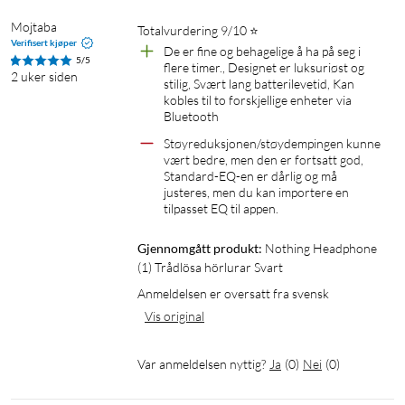
lavforsinkelsesmodus og LED-ladeindikatorer. Den robuste
Mojtaba
Totalvurdering 9/10 ⭐️
konstruksjonen har bestått over 50 holdbarhetstester
Verifisert kjøper
De er fine og behagelige å ha på seg i 
5/5
inkludert fall, svette og temperatur.
flere timer., Designet er luksuriøst og 
2 uker siden
stilig, Svært lang batterilevetid, Kan 
kobles til to forskjellige enheter via 
Nothing X-appen
Bluetooth
I appen kan du styre det meste, som å tilpasse lyden med en 8-
Støyreduksjonen/støydempingen kunne 
vært bedre, men den er fortsatt god, 
bånds EQ og bestemme funksjonen til rullehjulet og
Standard-EQ-en er dårlig og må 
knappene. Appen vil på et senere tidspunkt bli utvidet med AI-
justeres, men du kan importere en 
funksjoner som ChatGPT-integrasjon og nyhetsrapportering.
tilpasset EQ til appen.
Spesifikasjoner
Gjennomgått produkt:
Nothing Headphone 
(1) Trådlösa hörlurar Svart
Generelt
Anmeldelsen er oversatt fra svensk
Farger: svart, hvit
Vis original
Mål, hodetelefoner: 173,8x78x189,2 mm
Mål, etui: 52x220x220 mm
Var anmeldelsen nyttig?
Ja
(
0
)
Nei
(
0
)
Vekt, hodetelefoner: 329 g
Vekt, etui: 264 g