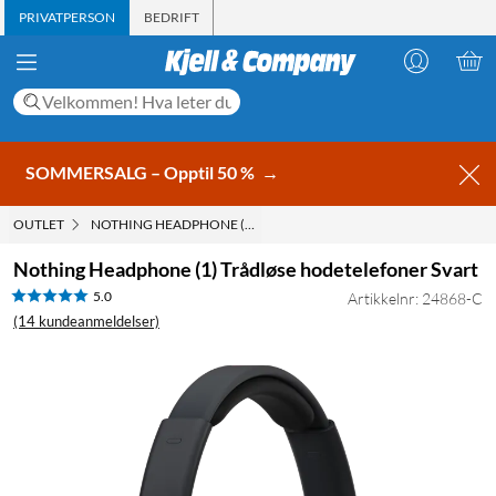
PRIVATPERSON
BEDRIFT
SOMMERSALG – Opptil 50 %
→
OUTLET
NOTHING HEADPHONE (1) TRÅDLØSE HODETELEFONER SVART
Nothing Headphone (1) Trådløse hodetelefoner Svart
5.0
Artikkelnr: 24868-C
(14 kundeanmeldelser)