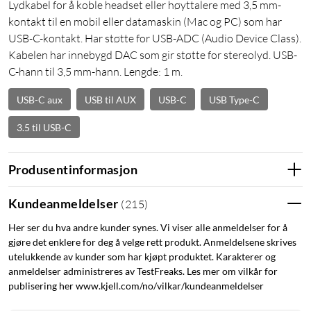
Lydkabel for å koble headset eller høyttalere med 3,5 mm-
kontakt til en mobil eller datamaskin (Mac og PC) som har
USB-C-kontakt. Har støtte for USB-ADC (Audio Device Class).
Kabelen har innebygd DAC som gir støtte for stereolyd. USB-
C-hann til 3,5 mm-hann. Lengde: 1 m.
USB-C aux
USB til AUX
USB-C
USB Type-C
3.5 til USB-C
Produsentinformasjon
Kundeanmeldelser
(
215
)
Her ser du hva andre kunder synes. Vi viser alle anmeldelser for å
gjøre det enklere for deg å velge rett produkt. Anmeldelsene skrives
utelukkende av kunder som har kjøpt produktet. Karakterer og
anmeldelser administreres av TestFreaks. Les mer om vilkår for
publisering her www.kjell.com/no/vilkar/kundeanmeldelser