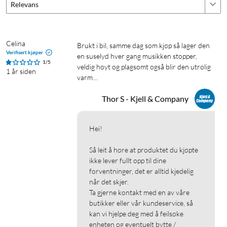
Relevans
Celina 
Brukt i bil, samme dag som kjøp så lager den 
Verifisert kjøper
en suselyd hver gang musikken stopper, 
1/5
veldig høyt og plagsomt også blir den utrolig 
1 år siden
varm…
Thor S - Kjell & Company
Hei!

Så leit å høre at produktet du kjøpte 
ikke lever fullt opp til dine 
forventninger, det er alltid kjedelig 
når det skjer.

Ta gjerne kontakt med en av våre 
butikker eller vår kundeservice, så 
kan vi hjelpe deg med å feilsøke 
enheten og eventuelt bytte / 