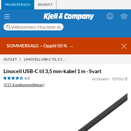
PRIVATPERSON
BEDRIFT
SOMMERSALG – Opptil 50 %
→
OUTLET
LINOCELL USB-C TIL 3,5 MM-KABEL 1 M - SVART
Linocell USB-C til 3,5 mm-kabel 1 m - Svart
4.5
Artikkelnr: 90956-B
(215 kundeanmeldelser)