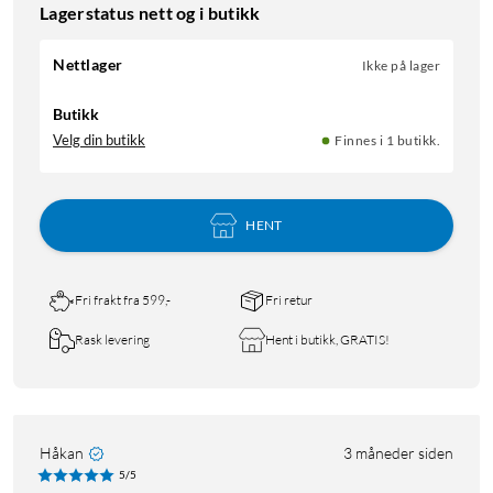
Lagerstatus nett og i butikk
Nettlager
Ikke på lager
Butikk
Velg din butikk
Finnes i 1 butikk.
HENT
Fri frakt fra 599,-
Fri retur
Rask levering
Hent i butikk, GRATIS!
Håkan
3 måneder siden
5/5