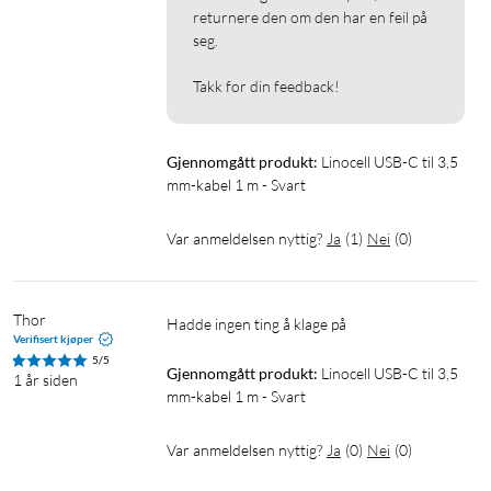
returnere den om den har en feil på 
seg.

Takk for din feedback!
Gjennomgått produkt:
Linocell USB-C til 3,5 
mm-kabel 1 m - Svart
Var anmeldelsen nyttig?
Ja
(
1
)
Nei
(
0
)
Thor
Hadde ingen ting å klage på
Verifisert kjøper
5/5
Gjennomgått produkt:
Linocell USB-C til 3,5 
1 år siden
mm-kabel 1 m - Svart
Var anmeldelsen nyttig?
Ja
(
0
)
Nei
(
0
)