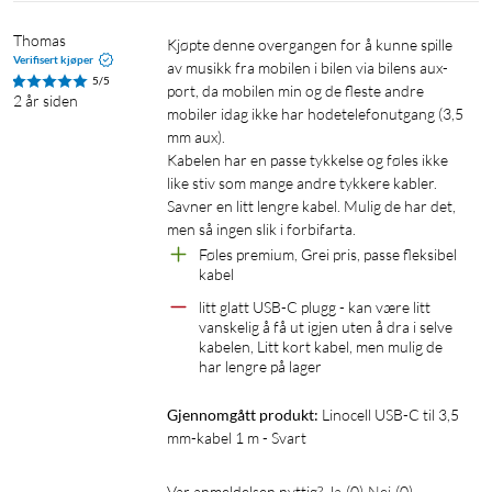
Thomas
Kjøpte denne overgangen for å kunne spille 
Verifisert kjøper
av musikk fra mobilen i bilen via bilens aux-
5/5
port, da mobilen min og de fleste andre 
2 år siden
mobiler idag ikke har hodetelefonutgang (3,5 
mm aux). 

Kabelen har en passe tykkelse og føles ikke 
like stiv som mange andre tykkere kabler. 

Savner en litt lengre kabel. Mulig de har det, 
men så ingen slik i forbifarta. 
Føles premium, Grei pris, passe fleksibel 
kabel
litt glatt USB-C plugg - kan være litt 
vanskelig å få ut igjen uten å dra i selve 
kabelen, Litt kort kabel, men mulig de 
har lengre på lager
Gjennomgått produkt:
Linocell USB-C til 3,5 
mm-kabel 1 m - Svart
Var anmeldelsen nyttig?
Ja
(
0
)
Nei
(
0
)