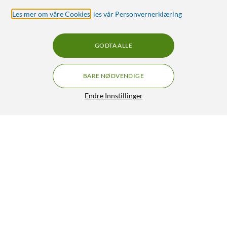
Les mer om våre Cookies
,
les vår Personvernerklæring
GODTA ALLE
BARE NØDVENDIGE
Endre Innstillinger
Kubbelys LED 3-pk.
249,-
4.5/5
HENT
LEGG I HANDLEKURV