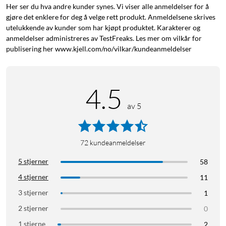
Her ser du hva andre kunder synes. Vi viser alle anmeldelser for å
Kubbelys
Kronelys
Telys
Batteridrevet LED-lys
gjøre det enklere for deg å velge rett produkt. Anmeldelsene skrives
utelukkende av kunder som har kjøpt produktet. Karakterer og
anmeldelser administreres av TestFreaks. Les mer om vilkår for
publisering her www.kjell.com/no/vilkar/kundeanmeldelser
4.5
av 5
72
kundeanmeldelser
5 stjerner
58
4 stjerner
11
3 stjerner
1
2 stjerner
0
1 stjerne
2