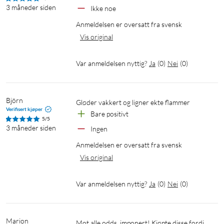
3 måneder siden
Ikke noe
Anmeldelsen er oversatt fra svensk
Vis original
Var anmeldelsen nyttig?
Ja
(
0
)
Nei
(
0
)
Björn
Gløder vakkert og ligner ekte flammer
Verifisert kjøper
Bare positivt
5/5
3 måneder siden
Ingen
Anmeldelsen er oversatt fra svensk
Vis original
Var anmeldelsen nyttig?
Ja
(
0
)
Nei
(
0
)
Marion
Mot alle odds, imponert! Kjøpte disse fordi 