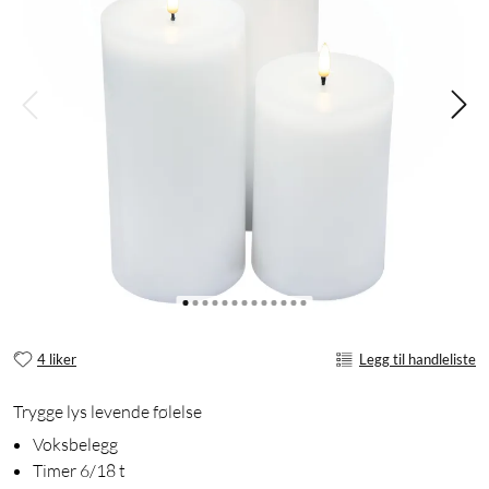
4 liker
Legg til handleliste
Trygge lys levende følelse
Voksbelegg
Timer 6/18 t