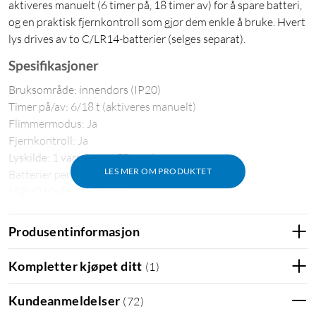
aktiveres manuelt (6 timer på, 18 timer av) for å spare batteri,
og en praktisk fjernkontroll som gjør dem enkle å bruke. Hvert
lys drives av to C/LR14-batterier (selges separat).
Spesifikasjoner
Bruksområde: innendørs (IP20)
Timer på/av: 6/18 t (aktiveres manuelt)
Flimmermodus: Ja
Fjernkontroll: Ja
Lyskilde: 1 varmhvitt LED per lys
LES MER OM PRODUKTET
Batterier per lys: 2x C/LR14 (selges separat)
Mål: Ø10x15/20/25 cm
I pakken
Produsentinformasjon
3x LED-kubbelys
Fjernkontroll
Kompletter kjøpet ditt
(
1
)
CR2025-batteri til fjernkontroll
Bruksanvisning
Kundeanmeldelser
(
72
)