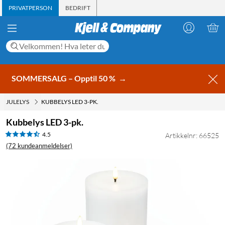
PRIVATPERSON
BEDRIFT
SOMMERSALG – Opptil 50 %
→
JULELYS
KUBBELYS LED 3-PK.
Kubbelys LED 3-pk.
4.5
Artikkelnr: 66525
(72 kundeanmeldelser)