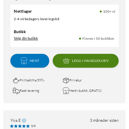
Nettlager
100+ st
2-4 virkedagers leveringstid
Butikk
Velg din butikk
Finnes i 30 butikker.
HENT
LEGG I HANDLEKURV
Fri frakt fra 599,-
Fri retur
Rask levering
Hent i butikk, GRATIS!
Ylva E
3 måneder siden
5/5