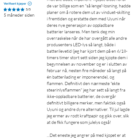
Verifisert kjøper
de var billige som en "så lenge"-løsning, hadde 
5/5
planer om å rotere dem ut av vinduet-skilting 
5 måneder siden
i fremtiden og erstatte dem med Uyuni når 
deres nye generasjon av oppladbare 
batterier lanseres. Men tenk deg min 
overraskelse når de har overgått alle andre 
produsenters LED-lys så langt, både i 
batterilevetid (jeg har kjørt dem på en 6/18-
timers timer stort sett siden jeg kjøpte dem i 
begynnelsen av november og er i slutten av 
februar nå, nesten fire måneder så langt på 
én batterilading er imponerende), og 
flammen. Definitivt den nærmeste "ekte 
stearinlysflammen" jeg har sett så langt fra 
ikke-oppladbare batterier, de overgår 
definitivt billigere merker, men faktisk også 
Uyuni og andre dyre alternativer. Til jul lagde 
jeg ermer av rødt kraftpapir og gikk over, slik 
at de fikk fungere som julelys også!

...Det eneste jeg angrer på med kjøpet er at 