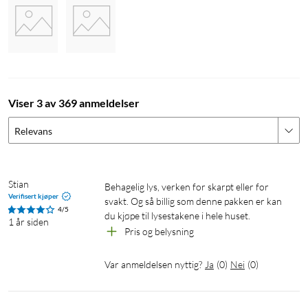
Viser 3 av 369 anmeldelser
Relevans
Stian
Behagelig lys, verken for skarpt eller for 
Verifisert kjøper
svakt. Og så billig som denne pakken er kan 
4/5
du kjøpe til lysestakene i hele huset.
1 år siden
Pris og belysning 
Var anmeldelsen nyttig?
Ja
(
0
)
Nei
(
0
)