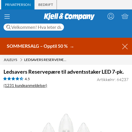
PRIVATPERSON
BEDRIFT
SOMMERSALG – Opptil 50 %
→
JULELYS
LEDSAVERS RESERVEPÆRE TIL ADVENTSSTAKER LED 7-PK.
Ledsavers Reservepære til adventsstaker LED 7-pk.
4.5
Artikkelnr: 64237
(1231 kundeanmeldelser)