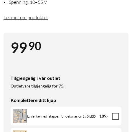
Spenning: 10–55 V
Les mer om produktet
90
99
Tilgjengelig i vår outlet
Outletvare tilgjengelig for
75,-
Komplettere ditt kjøp
189
,
-
Lyslenke med istapper for dekorasjon 180 LED