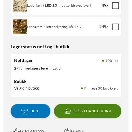
49
,
-
Lyslenke 48 LED 3,5 m, batteridrevet (svart)
249
,
-
Ledsavers Juletrebelysning 160 LED
Lagerstatus nett og i butikk
Nettlager
100+ st
2-4 virkedagers leveringstid
Butikk
Velg din butikk
Finnes i 30 butikker.
HENT
LEGG I HANDLEKURV
Fri frakt fra 599,-
Fri retur