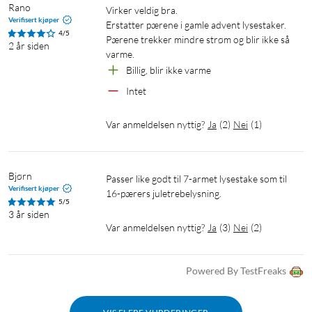
Rano
Virker veldig bra.

Verifisert kjøper
Erstatter pærene i gamle advent lysestaker.

4/5
Pærene trekker mindre strøm og blir ikke så 
2 år siden
Billig, blir ikke varme
Intet
Var anmeldelsen nyttig?
Ja
(
2
)
Nei
(
1
)
Bjørn
Passer like godt til 7-armet lysestake som til 
Verifisert kjøper
16-pærers juletrebelysning.
5/5
3 år siden
Var anmeldelsen nyttig?
Ja
(
3
)
Nei
(
2
)
Powered By TestFreaks