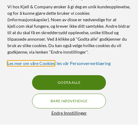
Vi hos Kjell & Company ønsker å gi deg en unik kundeopplevelse,
og for å kunne gjøre dette bruker vi cookies
(informasjonskapsler). Noen av disse er nødvendige for at
kjell.com skal fungere, og krever ikke ditt samtykke. Andre bidrar
til at du skal få en skreddersydd opplevelse, unike tilbud og
tilpassede annonser. Ved å klikke på "Godta alle" godkjenner du
bruk av slike cookies. Du kan også velge hvilke cookies du vil
godkjenne, via lenken "Endre innstillinger".
Les mer om våre Cookies
,
les vår Personvernerklæring
GODTA ALLE
BARE NØDVENDIGE
Endre Innstillinger
Ledsavers Reservepære til adventsstaker LED 7-pk.
99,90
4.5/5