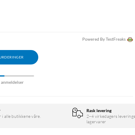
Powered By TestFreaks
VURDERINGER
9 anmeldelser
r
Rask levering
r i alle butikkene våre.
2–4 virkedagers leverings
lagervarer