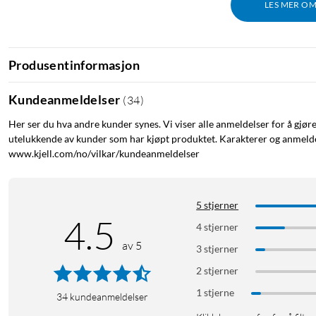
LES MER O
Produsentinformasjon
Kundeanmeldelser
(
34
)
Her ser du hva andre kunder synes. Vi viser alle anmeldelser for å gjør
utelukkende av kunder som har kjøpt produktet. Karakterer og anmeldel
www.kjell.com/no/vilkar/kundeanmeldelser
5 stjerner
4.5
4 stjerner
av 5
3 stjerner
2 stjerner
1 stjerne
34
kundeanmeldelser