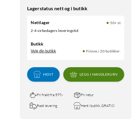
Lagerstatus nett og i butikk
Nettlager
50+ st
2-4 virkedagers leveringstid
Butikk
Velg din butikk
Finnes i 20 butikker.
HENT
LEGG I HANDLEKURV
Fri frakt fra 599,-
Fri retur
Rask levering
Hent i butikk, GRATIS!