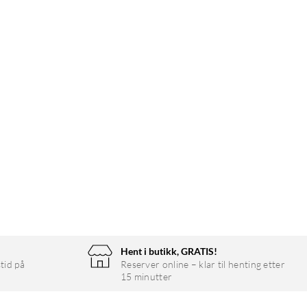
Hent i butikk, GRATIS!
tid på
Reserver online – klar til henting etter
15 minutter