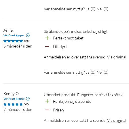
Var anmeldelsen nyttig?
Ja
(
0
)
Nei
(
0
)
Anne
Strålende oppfinnelse. Enkel og stilig!
Verifisert kjøper
Perfekt mot taket
5/5
5 måneder siden
Litt dyrt
Anmeldelsen er oversatt fra svensk
Vis original
Var anmeldelsen nyttig?
Ja
(
0
)
Nei
(
0
)
Kenny O
Utmerket produkt. Fungerer perfekt i skråtak.
Verifisert kjøper
Funksjon og utseende
5/5
7 måneder siden
Prisen
Anmeldelsen er oversatt fra svensk
Vis original