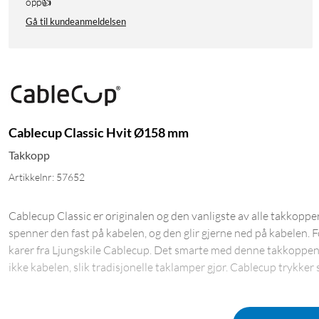
opp👍
Gå til kundeanmeldelsen
Cablecup Classic Hvit Ø158 mm
Takkopp
Artikkelnr: 57652
Cablecup Classic er originalen og den vanligste av alle takkoppe
spenner den fast på kabelen, og den glir gjerne ned på kabelen
karer fra Ljungskile Cablecup. Det smarte med denne takkoppen 
ikke kabelen, slik tradisjonelle taklamper gjør. Cablecup trykker 