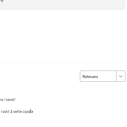
re
Relevans
r raskt å sette opp👍