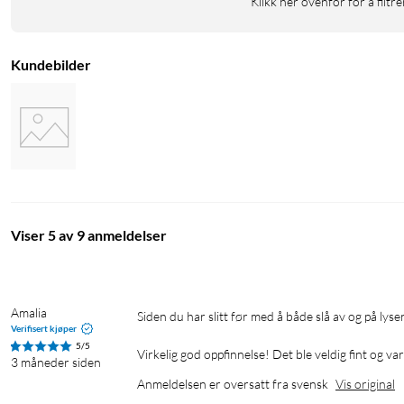
Klikk her ovenfor for å filtre
Kundebilder
Viser 5 av 9 anmeldelser
Amalia
Siden du har slitt før med å både slå av og på lysene i taket!

Verifisert kjøper
5/5
Virkelig god oppfinnelse! Det ble veldig fint og va
3 måneder siden
Anmeldelsen er oversatt fra svensk
Vis original