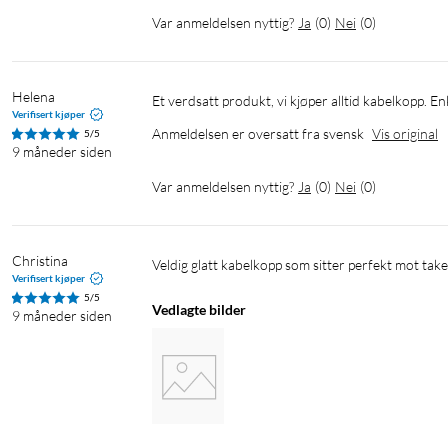
Var anmeldelsen nyttig?
Ja
(
0
)
Nei
(
0
)
Helena
Et verdsatt produkt, vi kjøper alltid kabelkopp. Enk
Verifisert kjøper
Anmeldelsen er oversatt fra svensk
Vis original
5/5
9 måneder siden
Var anmeldelsen nyttig?
Ja
(
0
)
Nei
(
0
)
Christina
Veldig glatt kabelkopp som sitter perfekt mot taket
Verifisert kjøper
5/5
Vedlagte bilder
9 måneder siden