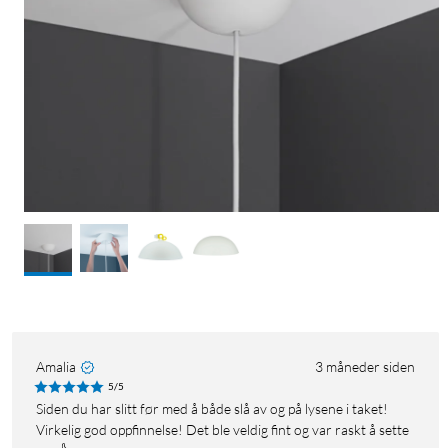
Amalia
3 måneder siden
5/5
Siden du har slitt før med å både slå av og på lysene i taket!
Virkelig god oppfinnelse! Det ble veldig fint og var raskt å sette