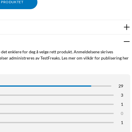
M PRODUKTET
e det enklere for deg å velge rett produkt. Anmeldelsene skrives
ser administreres av TestFreaks. Les mer om vilkår for publisering her
29
3
1
0
1