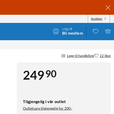
Butikker
Logg på
Bli medlem
Legg til handleliste
22 liker
90
249
Tilgjengelig i vår outlet
Outletvare tilgjengelig for
200,-