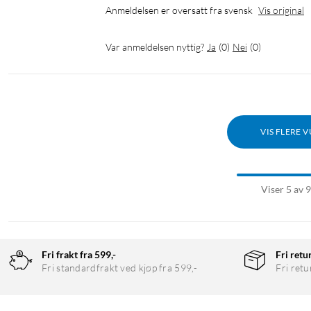
Anmeldelsen er oversatt fra svensk
Vis original
Var anmeldelsen nyttig?
Ja
(
0
)
Nei
(
0
)
VIS FLERE 
Viser 5 av 
Fri frakt fra 599,-
Fri retu
Fri standardfrakt ved kjøp fra 599,-
Fri retu