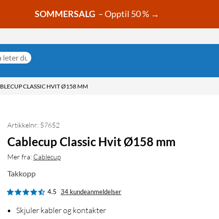
SOMMERSALG
– Opptil 50 % →
BLECUP CLASSIC HVIT Ø158 MM
Artikkelnr: 57652
Cablecup Classic Hvit Ø158 mm
Mer fra:
Cablecup
Takkopp
4.5
34 kundeanmeldelser
Skjuler kabler og kontakter